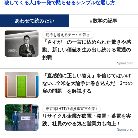
破してくる人｣を一発で黙らせるシンプルな返し方
あわせて読みたい
#数学の記事
期待を超えるチームの強さ
「さすが」の一言に込められた驚きや感
動。新しい価値を生み出し続ける電通の
挑戦
Sponsored
「直感的に正しい答え」を信じてはいけ
ない...全米を大論争に巻き込んだ「3つの
扉の問題」を解説する
東京都｢HTT取組推進宣言企業｣
リサイクル企業が節電・発電・蓄電を実
践、社員のやる気と営業力も向上！
Sponsored