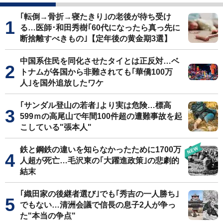
｢転倒→骨折→寝たきり｣の老後が待ち受け
る…医師･和田秀樹｢60代になったら真っ先に
断捨離すべきもの｣【定年後の黄金期3選】
中国系住民を同化させたタイとは正反対…ベ
トナムが各国から非難されても｢華僑100万
人｣を国外追放したワケ
｢サンダル登山の若者｣より実は危険…標高
599ｍの高尾山で年間100件超の遭難事故を起
こしている"張本人"
鉄と鋼鉄の違いを知らなかったために1700万
人超が死亡…毛沢東の｢大躍進政策｣の悲劇的
結末
｢織田家の後継者選び｣でも｢秀吉の一人勝ち｣
でもない…清洲会議で信長の息子2人が争っ
た"本当の争点"