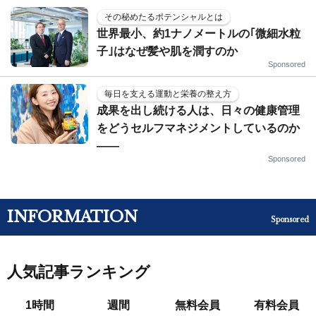
その秘めたるポテンシャルとは
世界最小、約1ナノメートルの｢微細水粒
子｣はなぜ髪や肌を潤すのか
Sponsored
毎日を支える運動と栄養の整え方
成果を出し続ける人は、日々の健康管理
をどうセルフマネジメントしているのか
——
Sponsored
INFORMATION
Sponsored
人気記事ランキング
1時間
週間
無料会員
有料会員