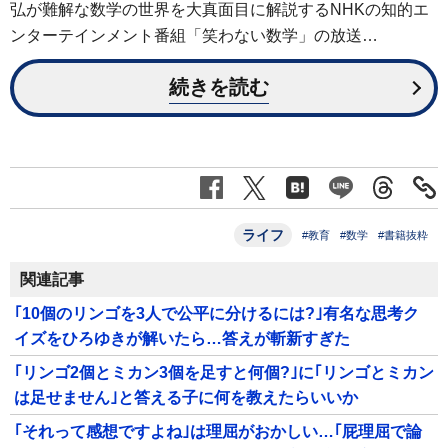
弘が難解な数学の世界を大真面目に解説するNHKの知的エ
ンターテインメント番組「笑わない数学」の放送…
続きを読む
ライフ
#教育
#数学
#書籍抜粋
関連記事
｢10個のリンゴを3人で公平に分けるには?｣有名な思考ク
イズをひろゆきが解いたら…答えが斬新すぎた
｢リンゴ2個とミカン3個を足すと何個?｣に｢リンゴとミカン
は足せません｣と答える子に何を教えたらいいか
｢それって感想ですよね｣は理屈がおかしい…｢屁理屈で論