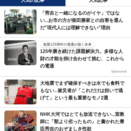
人気の記事
人気記事
「秀吉と一緒になるのがイヤ」ではな
い...お市の方が柴田勝家との自害を選ん
だ"現代人には理解できない"理由
創業125周年の電通が描く未来
125年磨き続けた課題解決力。多様な人
財の才能を掛け合わせて挑む、これから
の電通
Sponsored
大地震でまず確保すべきは水でも食料で
もない...被災者が「これだけは担いで逃
げて」という最も重要なモノ2選
NHK大河ではとても放送できない...宣教
師に「獣より劣ったもの」と書かれた豊
臣秀吉のおぞましき性欲