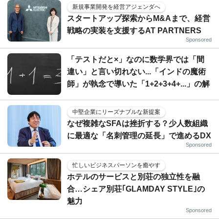
新規事業開発を経営アジェンダへ
スタートアップ探索からM&Aまで、経営
戦略の実装を支援するAT PARTNERS
Sponsored
「テストだと×」なのに数学界では「間
違い」と言い切れない...「インドの魔術
師」が執念で導いた「1+2+3+4+...」の解
中堅企業にリーズナブルな新提案
なぜ複雑なSFAは挫折する？少人数組織
に最適な「名刺管理の延長」で進めるDX
Sponsored
忙しいビジネスパーソンを癒やす
ホテルのサービスと別荘の独立性を融
合…シェア別荘｢GLAMDAY STYLE｣の
魅力
Sponsored