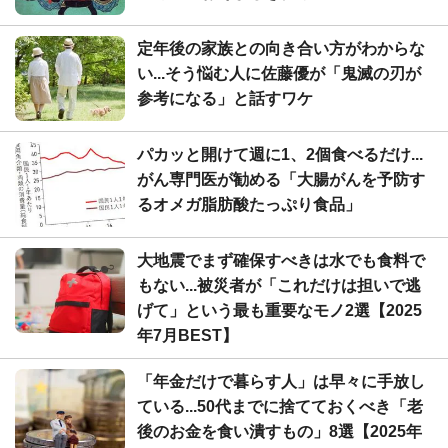
定年後の家族との向き合い方がわからな
い...そう悩む人に佐藤優が「鬼滅の刃が
参考になる」と話すワケ
パカッと開けて週に1、2個食べるだけ...
がん専門医が勧める「大腸がんを予防す
るオメガ脂肪酸たっぷり食品」
大地震でまず確保すべきは水でも食料で
もない...被災者が「これだけは担いで逃
げて」という最も重要なモノ2選【2025
年7月BEST】
「年金だけで暮らす人」は早々に手放し
ている...50代までに捨てておくべき「老
後のお金を食い潰すもの」8選【2025年