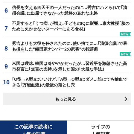
信長を支える四天王の一人だったのに…秀吉にハメられて｢清
須会議｣に出席できなかった武将の哀れな末路
不足すると｢うつ病｣が増え､子どものIQに影響…東大教授｢脳の
ために欠かせないスーパーにある食材｣
秀吉よりも大役を任されたのに､使い捨てに…｢清須会議｣で最
も損をした"織田家ナンバー2の武将"の転落劇
米国は曖昧､韓国は冷ややかだったが…習近平を激怒させた高
市発言に｢無言の支持｣を示した国の｢大胆な手法｣
｢O型→A型｣はいいけど､｢A型→O型｣はダメ…誰にでも輸血で
きる｢万能血液｣の最後の落とし穴
もっと見る
この記事の読者に
ライフの