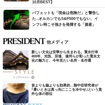
10月BEST】
バフェットも「現金は危険だ」と警告し
た...オルカンでもS&P500でもない、イ
ンフレ時こそ強さを発揮する「資産」
新しい文化は安寧から生まれる。寛永行幸
400年、光悦、宗達、遠州らが彩った寛永文
化の魅力と、今年見たい名所・名作選
トップページへ
首よりも脇よりも効果的…熱中症研究者が
｢暑いときは真っ先にここを冷やせ｣という意
外な体の部位