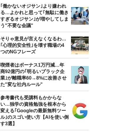
｢働かないオジサン｣より嫌われ
る…よかれと思って｢無駄に働き
すぎるオジサン｣が増やしてしま
う"不要な会議"
そりゃ意見が言えなくなるわ…
｢心理的安全性｣を壊す職場の4
つのNGフレーズ
喫煙者はボーナス1万円減…年
商92億円の｢明るいブラック企
業｣が離職率60→8%に改善させ
た"変な社内ルール"
参考書代も受講料もかからな
い…独学の資格勉強を根本から
変える｢Googleの最新無料ツー
ル｣のスゴい使い方【AIを使い倒
す3選】