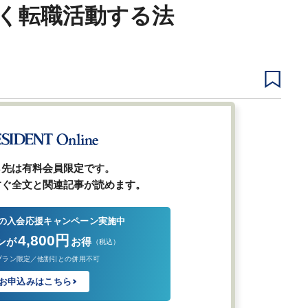
く転職活動する法
1
2
3
4
次ページ
ら先は有料会員限定です。
すぐ全文と関連記事が読めます。
の入会応援キャンペーン実施中
4,800円
ンが
お得
（税込）
プラン限定／他割引との併用不可
お申込みはこちら