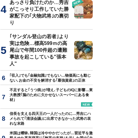
あっさり負けたのか…秀吉
がこっそり工作していた勝
家配下の｢大物武将｣の裏切
り
｢サンダル登山の若者｣より
実は危険…標高599ｍの高
尾山で年間100件超の遭難
事故を起こしている"張本
人"
｢収入｣でも｢金融知識｣でもない…物価高にも動じ
ない､お金の不安を解消する｢最強資産｣の正体
不足すると｢うつ病｣が増え､子どものIQに影響…東
大教授｢脳のために欠かせないスーパーにある食
材｣
信長を支える四天王の一人だったのに…秀吉にハ
メられて｢清須会議｣に出席できなかった武将の哀
れな末路
米国は曖昧､韓国は冷ややかだったが…習近平を激