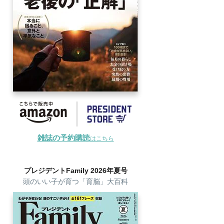
雑誌の予約購読
はこちら
プレジデントFamily 2026年夏号
頭のいい子が育つ「育脳」大百科