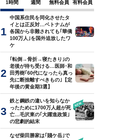
1時間
週間
無料会員
有料会員
中国系住民を同化させたタ
イとは正反対…ベトナムが
各国から非難されても｢華僑
100万人｣を国外追放したワ
ケ
｢転倒→骨折→寝たきり｣の
老後が待ち受ける…医師･和
田秀樹｢60代になったら真っ
先に断捨離すべきもの｣【定
年後の黄金期3選】
鉄と鋼鉄の違いを知らなか
ったために1700万人超が死
亡…毛沢東の｢大躍進政策｣
の悲劇的結末
なぜ柴田勝家は｢賤ケ岳｣で