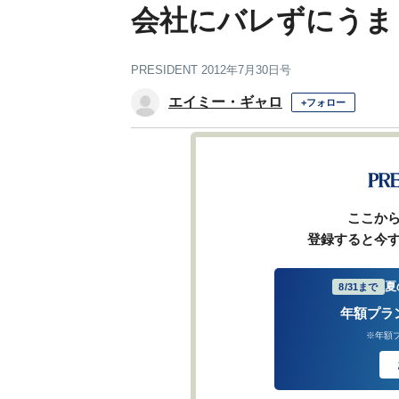
会社にバレずにうま
PRESIDENT 2012年7月30日号
エイミー・ギャロ
+フォロー
前ページ
ここか
登録すると今
夏
8/31まで
年額プラ
※年額