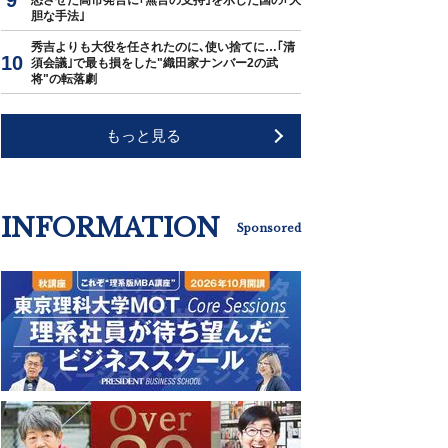
怒させた高市発言に｢無言の支持｣を示した国の｢大
胆な手法｣
秀吉よりも大役を任されたのに､使い捨てに…｢清
須会議｣で最も損をした"織田家ナンバー2の武
将"の転落劇
もっと見る
INFORMATION
Sponsored