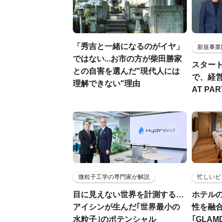
「秀吉と一緒になるのがイヤ」
新規事業
ではない...お市の方が柴田勝家
スター
との自害を選んだ"現代人には
で、経
理解できない"理由
AT PA
微粒子工学の専門家が解説
忙しいビ
目に見えない世界を計測する…
ホテル
アイシンが生んだ｢世界最小の
性を融
水粒子｣のポテンシャル
｢GLAM