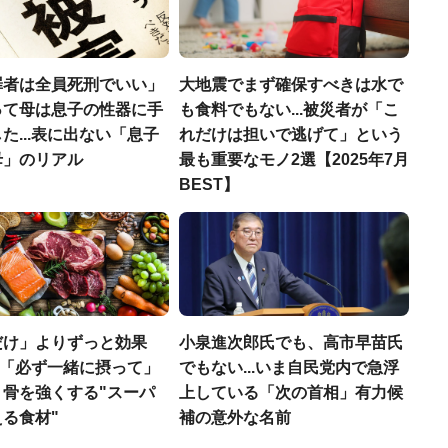
罪者は全員死刑でいい」
大地震でまず確保すべきは水で
って母は息子の性器に手
も食料でもない...被災者が「こ
た...表に出ない「息子
れだけは担いで逃げて」という
母」のリアル
最も重要なモノ2選【2025年7月
BEST】
だけ」よりずっと効果
小泉進次郎氏でも、高市早苗氏
医師「必ず一緒に摂って」
でもない...いま自民党内で急浮
、骨を強くする"スーパ
上している「次の首相」有力候
る食材"
補の意外な名前