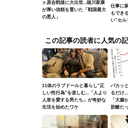
ヶ原合戦後に大出世...徳川家康
仕事に
が厚い信頼を置いた「戦国最大
もでき
の悪人」
い”セ
この記事の読者に人気の
11体のラブドールと暮らし"正
パカッと
しい性行為"を楽しむ...「人より
るだけ.
人形を愛する男たち」が奇妙な
「大腸
生活を始めたワケ
肪酸た