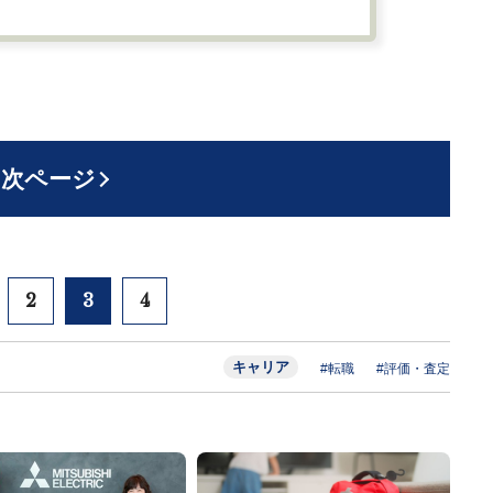
次ページ
2
3
4
キャリア
#転職
#評価・査定