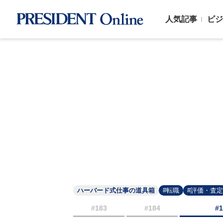
人気記事
ビジ
ハーバード式仕事の道具箱
#転職
#評価・査定
#183
#184
#