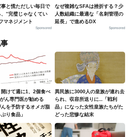
家事と慌ただしい毎日で
なぜ複雑なSFAは挫折する？少
る、“完璧じゃなくてい
人数組織に最適な「名刺管理の
ルフマネジメント
延長」で進めるDX
Sponsored
Sponsored
記事
開けて週に1、2個食べ
異民族に3000人の皇族が連れ去
..がん専門医が勧める
られ、収容所送りに...「戦利
がんを予防するオメガ脂
品」になった女性皇族たちがた
っぷり食品」
どった悲惨な結末