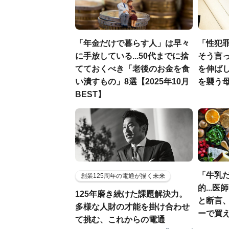
「年金だけで暮らす人」は早々
「性犯
に手放している...50代までに捨
そう言
てておくべき「老後のお金を食
を伸ばし
い潰すもの」8選【2025年10月
を襲う
BEST】
「牛乳
創業125周年の電通が描く未来
的...
125年磨き続けた課題解決力。
と断言
多様な人財の才能を掛け合わせ
ーで買え
て挑む、これからの電通