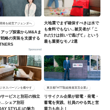
大地震でまず確保すべきは水で
開発を経営アジェンダへ
も食料でもない...被災者が「こ
トアップ探索からM&Aま
れだけは担いで逃げて」という
営戦略の実装を支援する
最も重要なモノ2選
RTNERS
Sponsored
ジネスパーソンを癒やす
東京都｢HTT取組推進宣言企業｣
のサービスと別荘の独立
リサイクル企業が節電・発電・
合…シェア別荘
蓄電を実践、社員のやる気と営
DAY STYLE｣の魅力
業力も向上！