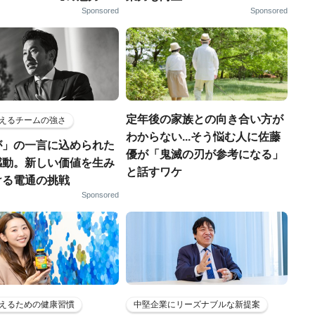
Sponsored
Sponsored
定年後の家族との向き合い方が
えるチームの強さ
わからない...そう悩む人に佐藤
が」の一言に込められた
優が「鬼滅の刃が参考になる」
感動。新しい価値を生み
と話すワケ
ける電通の挑戦
Sponsored
えるための健康習慣
中堅企業にリーズナブルな新提案