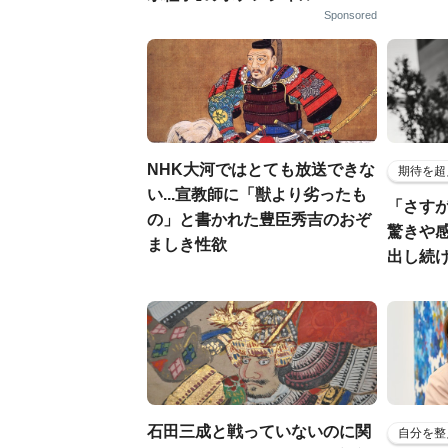
Sponsored
NHK大河ではとても放送できな
期待を超
い...宣教師に「獣より劣ったも
「さす
の」と書かれた豊臣秀吉のおぞ
驚きや
ましき性欲
出し続
石田三成と戦っていないのに関
自分を整