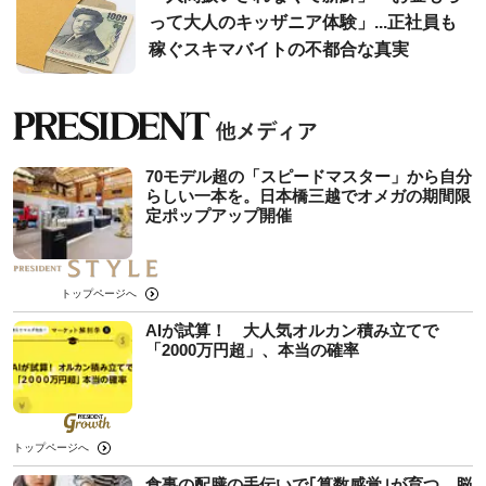
って大人のキッザニア体験」...正社員も
稼ぐスキマバイトの不都合な真実
70モデル超の「スピードマスター」から自分
らしい一本を。日本橋三越でオメガの期間限
定ポップアップ開催
トップページへ
AIが試算！ 大人気オルカン積み立てで
「2000万円超」、本当の確率
トップページへ
食事の配膳の手伝いで｢算数感覚｣が育つ…脳