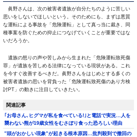
眞野さんは、次の被害者遺族が自分たちのように苦しい
思いをしないでほしいという。そのためにも、まずは悪質
な運転による事故を「危険運転」として真っ当に裁き、同
種事案を防ぐための抑止につなげていくことが重要ではな
いだろうか。
遺族の怒りの声や苦しみから生まれた「危険運転致死傷
罪」が遺族を苦しめる法律になっている現状がある。これ
を今すぐ改善するべきだ。眞野さんをはじめとする多くの
被害者遺族の思いを背負った「危険運転致死傷のあり方検
討PT」の動きに注目していきたい。
関連記事
｢お母さん､ヒグマが私を食べている!｣と電話で実況…人を
襲わない熊が19歳女性をむさぼり食った恐ろしい理由
"頭がおかしい現象"が起きる根本原因…批判殺到で撤回の