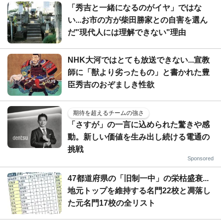
「秀吉と一緒になるのがイヤ」ではな
い...お市の方が柴田勝家との自害を選ん
だ"現代人には理解できない"理由
NHK大河ではとても放送できない...宣教
師に「獣より劣ったもの」と書かれた豊
臣秀吉のおぞましき性欲
期待を超えるチームの強さ
「さすが」の一言に込められた驚きや感
動。新しい価値を生み出し続ける電通の
挑戦
Sponsored
47都道府県の「旧制一中」の栄枯盛衰...
地元トップを維持する名門22校と凋落し
た元名門17校の全リスト