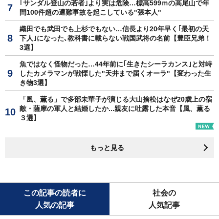
｢サンダル登山の若者｣より実は危険…標高599ｍの高尾山で年
間100件超の遭難事故を起こしている"張本人"
織田でも武田でも上杉でもない…信長より20年早く｢最初の天
下人｣になった､教科書に載らない戦国武将の名前【豊臣兄弟！
3選】
魚ではなく怪物だった…44年前に｢生きたシーラカンス｣と対峙
したカメラマンが戦慄した"天井まで届くオーラ"【変わった生
き物3選】
「風、薫る」で多部未華子が演じる大山捨松はなぜ20歳上の宿
敵・薩摩の軍人と結婚したか...親友に吐露した本音【風、薫る
３選】
もっと見る
この記事の読者に
社会の
人気の記事
人気記事