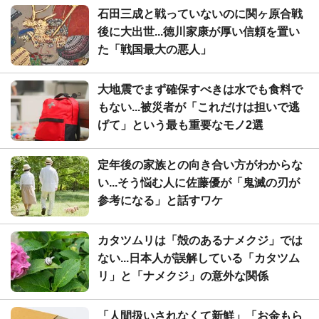
石田三成と戦っていないのに関ヶ原合戦
後に大出世...徳川家康が厚い信頼を置い
た「戦国最大の悪人」
大地震でまず確保すべきは水でも食料で
もない...被災者が「これだけは担いで逃
げて」という最も重要なモノ2選
定年後の家族との向き合い方がわからな
い...そう悩む人に佐藤優が「鬼滅の刃が
参考になる」と話すワケ
カタツムリは「殻のあるナメクジ」では
ない...日本人が誤解している「カタツム
リ」と「ナメクジ」の意外な関係
「人間扱いされなくて新鮮」「お金もら