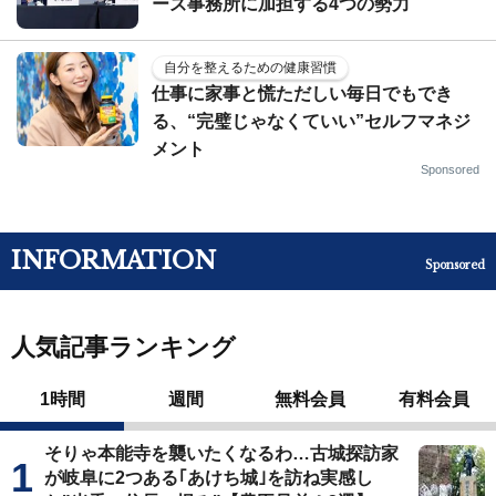
ーズ事務所に加担する4つの勢力
自分を整えるための健康習慣
仕事に家事と慌ただしい毎日でもでき
る、“完璧じゃなくていい”セルフマネジ
メント
Sponsored
INFORMATION
Sponsored
人気記事ランキング
1時間
週間
無料会員
有料会員
そりゃ本能寺を襲いたくなるわ…古城探訪家
が岐阜に2つある｢あけち城｣を訪ね実感し