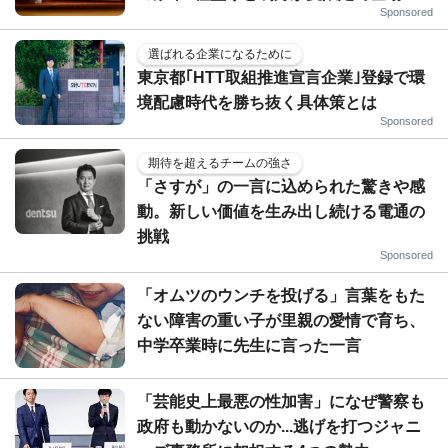
Sponsored
選ばれる企業になるために
東京都｢HTT取組推進宣言企業｣登録で環
境配慮時代を勝ち抜く具体策とは
Sponsored
期待を超えるチームの強さ
「さすが」の一言に込められた驚きや感
動。新しい価値を生み出し続ける電通の
挑戦
Sponsored
「オムツのウンチを投げる」言葉をもた
ない障害の重い子が里親の愛情で育ち、
中学卒業時に先生に言った一言
「芸能史上最悪の性加害」になぜ警察も
政府も動かないのか...逃げを打つジャニ