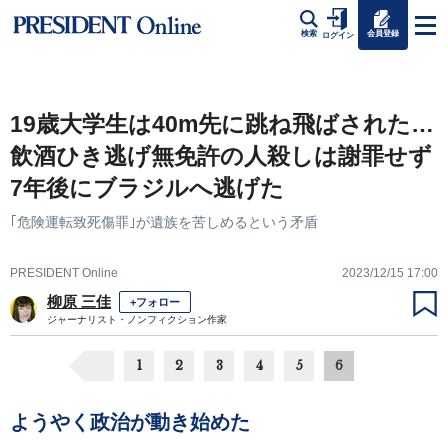
会員登録
検索
ログイン
19歳大学生は40m先に跳ね飛ばされた…
飲酒ひき逃げ無免許の人殺しは謝罪せず
7年後にブラジルへ逃げた
｢危険運転致死傷罪｣が遺族を苦しめるという矛盾
PRESIDENT Online
2023/12/15 17:00
柳原 三佳
+フォロー
ジャーナリスト・ノンフィクション作家
1
2
3
4
5
6
ようやく政治が動き始めた