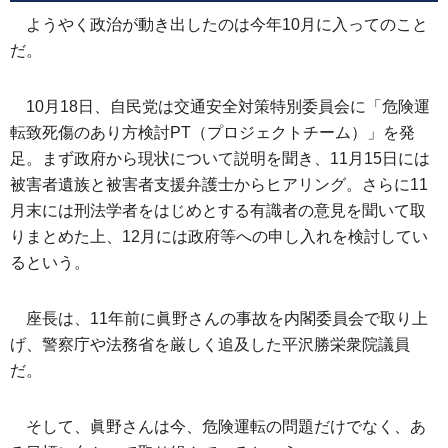
ようやく政治が動き出したのは今年10月に入ってのこと
だ。
10月18日、自民党は交通安全対策特別委員会に「危険運
転致死傷のあり方検討PT（プロジェクトチーム）」を発
足。まず政府から現状について説明を聞き、11月15日には
被害者遺族と被害者支援弁護士からヒアリング。さらに11
月末には刑法学者をはじめとする有識者の意見を聞いて取
りまとめた上、12月には政府等への申し入れを検討してい
るという。
座長は、11年前に眞野さんの事故を内閣委員会で取り上
げ、警察庁や法務省を厳しく追及した平沢勝栄衆院議員
だ。
そして、眞野さんは今、危険運転の問題だけでなく、あ