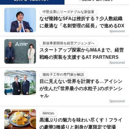
中堅企業にリーズナブルな新提案
なぜ複雑なSFAは挫折する？少人数組織
に最適な「名刺管理の延長」で進めるDX
Sponsored
新規事業開発を経営アジェンダへ
スタートアップ探索からM&Aまで、経営
戦略の実装を支援するAT PARTNERS
Sponsored
微粒子工学の専門家が解説
目に見えない世界を計測する…アイシン
が生んだ｢世界最小の水粒子｣のポテンシ
ャル
Sponsored
dancyu
黒瀬ぶりの魅力を味わい尽くす！フライ
の豪華3種盛りと刺身が夏限定で登場