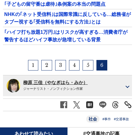
｢子どもの留守番は虐待｣条例案の本当の問題点
NHKの｢ネット受信料｣は国際常識に反している…総務省が
タブー視する｢受信料を無料にする方法｣とは
｢ハイフ打ち放題1万円｣はリスクが高すぎる…消費者庁が
警告するほどハイフ事故が急増している背景
1
2
3
4
5
6
柳原 三佳（やなぎはら・みか）
ジャーナリスト・ノンフィクション作家
社会
#事件
#交通事故
あわせて読みたい
#交通事故の記事