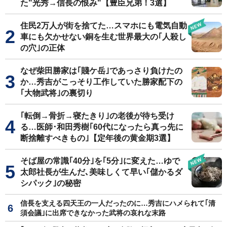
た"光秀→信長の恨み"【豊臣兄弟！3選】
住民2万人が街を捨てた…スマホにも電気自動
車にも欠かせない銅を生む世界最大の｢人殺し
の穴｣の正体
なぜ柴田勝家は｢賤ケ岳｣であっさり負けたの
か…秀吉がこっそり工作していた勝家配下の
｢大物武将｣の裏切り
｢転倒→骨折→寝たきり｣の老後が待ち受け
る…医師･和田秀樹｢60代になったら真っ先に
断捨離すべきもの｣【定年後の黄金期3選】
そば屋の常識｢40分｣を｢5分｣に変えた…ゆで
太郎社長が生んだ､美味しくて早い｢儲かるダ
シパック｣の秘密
信長を支える四天王の一人だったのに…秀吉にハメられて｢清
須会議｣に出席できなかった武将の哀れな末路