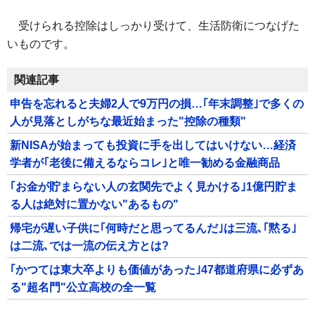
受けられる控除はしっかり受けて、生活防衛につなげた
いものです。
関連記事
申告を忘れると夫婦2人で9万円の損…｢年末調整｣で多くの
人が見落としがちな最近始まった"控除の種類"
新NISAが始まっても投資に手を出してはいけない…経済
学者が｢老後に備えるならコレ｣と唯一勧める金融商品
｢お金が貯まらない人の玄関先でよく見かける｣1億円貯ま
る人は絶対に置かない"あるもの"
帰宅が遅い子供に｢何時だと思ってるんだ｣は三流､｢黙る｣
は二流､では一流の伝え方とは?
｢かつては東大卒よりも価値があった｣47都道府県に必ずあ
る"超名門"公立高校の全一覧