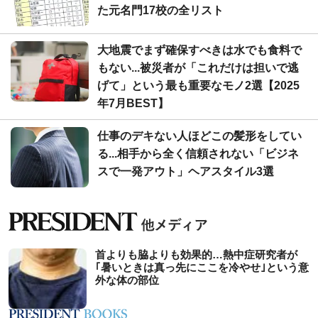
た元名門17校の全リスト
大地震でまず確保すべきは水でも食料で
もない...被災者が「これだけは担いで逃
げて」という最も重要なモノ2選【2025
年7月BEST】
仕事のデキない人ほどこの髪形をしてい
る...相手から全く信頼されない「ビジネ
スで一発アウト」ヘアスタイル3選
首よりも脇よりも効果的…熱中症研究者が
｢暑いときは真っ先にここを冷やせ｣という意
外な体の部位