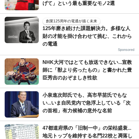
げて」という最も重要なモノ2選
創業125周年の電通が描く未来
125年磨き続けた課題解決力。多様な人
財の才能を掛け合わせて挑む、これから
の電通
Sponsored
NHK大河ではとても放送できない...宣教
師に「獣より劣ったもの」と書かれた豊
臣秀吉のおぞましき性欲
小泉進次郎氏でも、高市早苗氏でもな
い...いま自民党内で急浮上している「次
の首相」有力候補の意外な名前
47都道府県の「旧制一中」の栄枯盛衰...
地元トップを維持する名門22校と凋落し