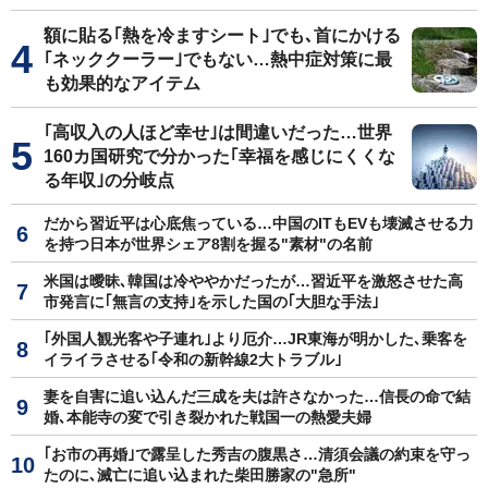
額に貼る｢熱を冷ますシート｣でも､首にかける
｢ネッククーラー｣でもない…熱中症対策に最
も効果的なアイテム
｢高収入の人ほど幸せ｣は間違いだった…世界
160カ国研究で分かった｢幸福を感じにくくな
る年収｣の分岐点
だから習近平は心底焦っている…中国のITもEVも壊滅させる力
を持つ日本が世界シェア8割を握る"素材"の名前
米国は曖昧､韓国は冷ややかだったが…習近平を激怒させた高
市発言に｢無言の支持｣を示した国の｢大胆な手法｣
｢外国人観光客や子連れ｣より厄介…JR東海が明かした､乗客を
イライラさせる｢令和の新幹線2大トラブル｣
妻を自害に追い込んだ三成を夫は許さなかった…信長の命で結
婚､本能寺の変で引き裂かれた戦国一の熱愛夫婦
｢お市の再婚｣で露呈した秀吉の腹黒さ…清須会議の約束を守っ
たのに､滅亡に追い込まれた柴田勝家の"急所"