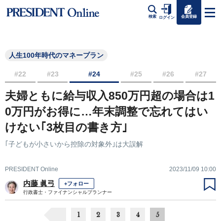
会員登録
検索
ログイン
人生100年時代のマネープラン
#22
#23
#24
#25
#26
#27
夫婦ともに給与収入850万円超の場合は1
0万円がお得に…年末調整で忘れてはい
けない｢3枚目の書き方｣
｢子どもが小さいから控除の対象外｣は大誤解
PRESIDENT Online
2023/11/09 10:00
内藤 眞弓
+フォロー
行政書士・ファイナンシャルプランナー
1
2
3
4
5