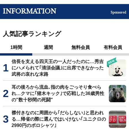
INFORMATION
Sponsored
人気記事ランキング
1時間
週間
無料会員
有料会員
信長を支える四天王の一人だったのに…秀吉
にハメられて｢清須会議｣に出席できなかった
武将の哀れな末路
耳の後ろから流血､指の肉をごっそり食べら
れ…クマに｢猪木キック｣で応戦した36歳男性
の"数十秒間の死闘"
襟付きなのに周囲から｢だらしない｣と思われ
る…帰省の際に選んではいけない｢ユニクロの
2990円のポロシャツ｣