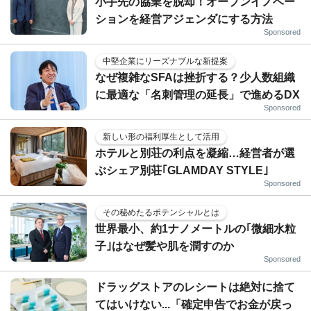
小手先の協業を脱却！オープンイノベー
ションを経営アジェンダにする方法
Sponsored
中堅企業にリーズナブルな新提案
なぜ複雑なSFAは挫折する？少人数組織
に最適な「名刺管理の延長」で進めるDX
Sponsored
新しい形の福利厚生として活用
ホテルと別荘の利点を凝縮…経営者が選
ぶシェア別荘｢GLAMDAY STYLE｣
Sponsored
その秘めたるポテンシャルとは
世界最小、約1ナノメートルの｢微細水粒
子｣はなぜ髪や肌を潤すのか
Sponsored
ドラッグストアのレシートは絶対に捨て
てはいけない...「確定申告でお金が戻っ