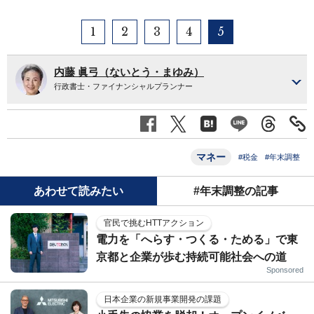
1
2
3
4
5
内藤 眞弓（ないとう・まゆみ）
行政書士・ファイナンシャルプランナー
マネー
#税金
#年末調整
あわせて読みたい
#年末調整の記事
官民で挑むHTTアクション
電力を「へらす・つくる・ためる」で東
京都と企業が歩む持続可能社会への道
Sponsored
日本企業の新規事業開発の課題