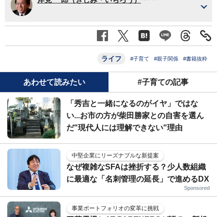
ライフ
#子育て
#親子関係
#書籍抜粋
あわせて読みたい
#子育ての記事
「秀吉と一緒になるのがイヤ」ではな
い...お市の方が柴田勝家との自害を選ん
だ"現代人には理解できない"理由
中堅企業にリーズナブルな新提案
なぜ複雑なSFAは挫折する？少人数組織
に最適な「名刺管理の延長」で進めるDX
Sponsored
事業ポートフォリオの変革に挑戦