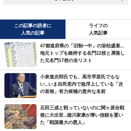
この記事の読者に
ライフの
人気の記事
人気記事
47都道府県の「旧制一中」の栄枯盛衰...
地元トップを維持する名門22校と凋落し
た元名門17校の全リスト
小泉進次郎氏でも、高市早苗氏でもな
い...いま自民党内で急浮上している「次
の首相」有力候補の意外な名前
石田三成と戦っていないのに関ヶ原合戦
後に大出世...徳川家康が厚い信頼を置い
た「戦国最大の悪人」