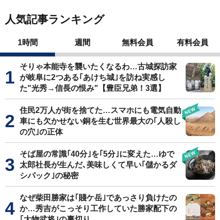
人気記事ランキング
1時間
週間
無料会員
有料会員
そりゃ本能寺を襲いたくなるわ…古城探訪家
が岐阜に2つある｢あけち城｣を訪ね実感し
た"光秀→信長の恨み"【豊臣兄弟！3選】
住民2万人が街を捨てた…スマホにも電気自動
車にも欠かせない銅を生む世界最大の｢人殺し
の穴｣の正体
そば屋の常識｢40分｣を｢5分｣に変えた…ゆで
太郎社長が生んだ､美味しくて早い｢儲かるダ
シパック｣の秘密
なぜ柴田勝家は｢賤ケ岳｣であっさり負けたの
か…秀吉がこっそり工作していた勝家配下の
｢大物武将｣の裏切り