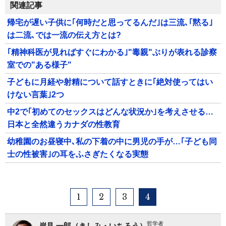
関連記事
帰宅が遅い子供に｢何時だと思ってるんだ｣は三流､｢黙る｣
は二流､では一流の伝え方とは?
｢精神科医が見ればすぐにわかる｣"毒親"ぶりが表れる診察
室での"ある様子"
子どもに月経や射精について話すときに｢絶対使ってはい
けない言葉｣2つ
中2で｢初めてのセックスはどんな状況か｣を考えさせる…
日本と全然違うカナダの性教育
幼稚園のお昼寝中､私の下着の中に男児の手が…｢子ども同
士の性被害｣の耳をふさぎたくなる実態
1
2
3
4
哲学者
岸見 一郎（きしみ・いちろう）