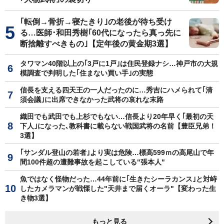
｢転倒→骨折→寝たきり｣の老後が待ち受け
る…医師･和田秀樹｢60代になったら真っ先に
断捨離すべきもの｣【定年後の黄金期3選】
タワマン40階以上の｢3戸に1戸｣は住民登録ナシ…神戸市の大規
模調査で判明した｢住まない買い手｣の実態
信長を支える四天王の一人だったのに…秀吉にハメられて｢清
須会議｣に出席できなかった武将の哀れな末路
織田でも武田でも上杉でもない…信長より20年早く｢最初の天
下人｣になった､教科書に載らない戦国武将の名前【豊臣兄弟！
3選】
｢サンダル登山の若者｣より実は危険…標高599ｍの高尾山で年
間100件超の遭難事故を起こしている"張本人"
魚ではなく怪物だった…44年前に｢生きたシーラカンス｣と対峙
したカメラマンが戦慄した"天井まで届くオーラ"【変わった生
き物3選】
もっと見る