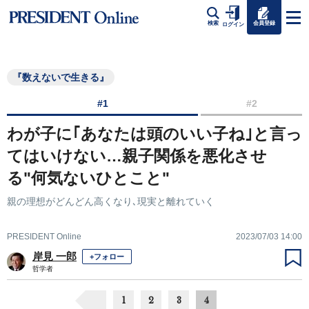
会員登録
検索
ログイン
『数えないで生きる』
#1
#2
わが子に｢あなたは頭のいい子ね｣と言っ
てはいけない…親子関係を悪化させ
る"何気ないひとこと"
親の理想がどんどん高くなり､現実と離れていく
PRESIDENT Online
2023/07/03 14:00
岸見 一郎
+フォロー
哲学者
1
2
3
4