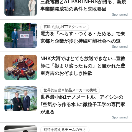
三菱電機とAT PARTNERSが語る、新規
事業開発成功の条件と失敗要因
Sponsored
官民で挑むHTTアクション
電力を「へらす・つくる・ためる」で東
京都と企業が歩む持続可能社会への道
Sponsored
NHK大河ではとても放送できない...宣教
師に「獣より劣ったもの」と書かれた豊
臣秀吉のおぞましき性欲
世界的自動車部品メーカーの挑戦
世界最小約1ナノメートル、アイシンの
｢空気から作る水｣に微粒子工学の専門家
が迫る
Sponsored
期待を超えるチームの強さ