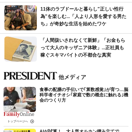
11体のラブドールと暮らし"正しい性行
為"を楽しむ...「人より人形を愛する男た
ち」が奇妙な生活を始めたワケ
「人間扱いされなくて新鮮」「お金もら
って大人のキッザニア体験」...正社員も
稼ぐスキマバイトの不都合な真実
食事の配膳の手伝いで｢算数感覚｣が育つ…脳
科学者イチオシ｢家庭で数の概念に触れる｣機
会のつくり方
トップページへ
AIが試算！ 大人気オルカン積み立てで