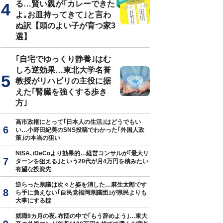
る…賢い親が｢カレーできた
よ｡お皿持ってきて｣と言わ
ぬ訳【頭のよい子が育つ家3
選】
｢自宅でゆっくり静養｣はむ
しろ逆効果…東北大学名誉
教授がリハビリの主役に据
えた｢腎臓を強くする歩き
方｣
高市政権にとって｢日本人の生活｣はどうでもい
い…小野田紀美のSNS投稿でわかった｢外国人政
策｣の本当の狙い
NISA､iDeCoより効果的…経営コンサルが｢最大リ
ターンを狙える｣という20代が月4万円を積みたい
有望な投資先
逆らった県議は次々と姿を消した…麻生太郎です
ら手に負えない｢自民党福岡県議団｣が県民よりも
大事にする掟
就職9カ月の夜､布団の中で｢もう辞めよう｣…東大