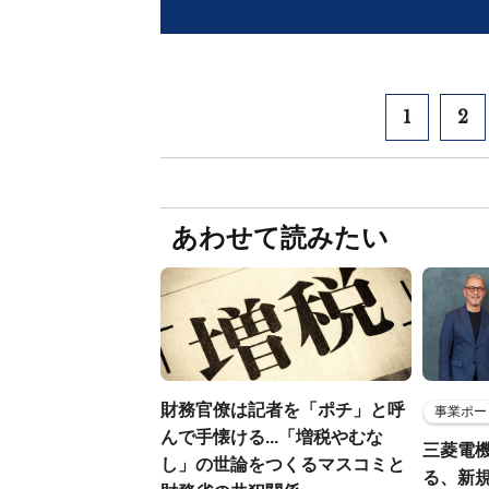
1
2
あわせて読みたい
財務官僚は記者を「ポチ」と呼
事業ポー
んで手懐ける...「増税やむな
三菱電機
し」の世論をつくるマスコミと
る、新