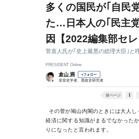
多くの国民が｢自民
た…日本人の｢民主
因【2022編集部セ
菅直人氏が｢史上最悪の総理大臣｣と
PRESIDENT Online
倉山 満
+フォロー
皇室史学者、憲政史研究者
1
前ページ
その菅が鳩山内閣のときには大人し
経済に関する知識がまるでなかった
りになったと言われます。