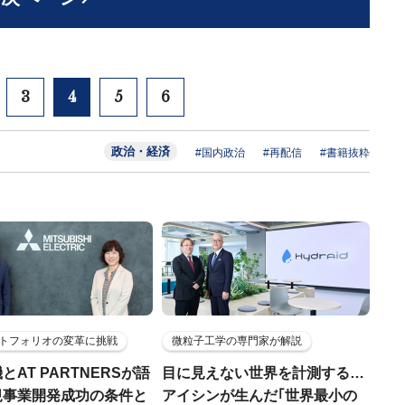
3
4
5
6
政治・経済
#国内政治
#再配信
#書籍抜粋
トフォリオの変革に挑戦
微粒子工学の専門家が解説
とAT PARTNERSが語
目に見えない世界を計測する…
規事業開発成功の条件と
アイシンが生んだ｢世界最小の