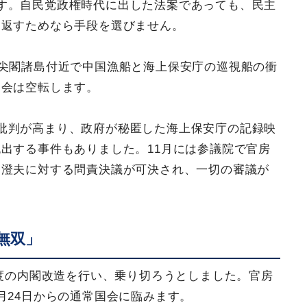
す。自民党政権時代に出した法案であっても、民主
り返すためなら手段を選びません。
の尖閣諸島付近で中国漁船と海上保安庁の巡視船の衝
国会は空転します。
批判が高まり、政府が秘匿した海上保安庁の記録映
出する事件もありました。11月には参議院で官房
淵澄夫に対する問責決議が可決され、一切の審議が
無双」
再度の内閣改造を行い、乗り切ろうとしました。官房
月24日からの通常国会に臨みます。