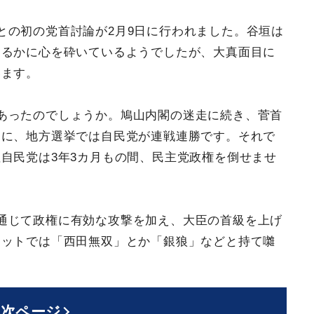
との初の党首討論が2月9日に行われました。谷垣は
するかに心を砕いているようでしたが、大真面目に
います。
あったのでしょうか。鳩山内閣の迷走に続き、菅首
りに、地方選挙では自民党が連戦連勝です。それで
自民党は3年3カ月もの間、民主党政権を倒せませ
通じて政権に有効な攻撃を加え、大臣の首級を上げ
ネットでは「西田無双」とか「銀狼」などと持て囃
次ページ