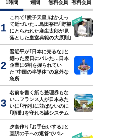
1時間
週間
無料会員
有料会員
これで｢愛子天皇｣はかえっ
て近づいた…島田裕巳｢野望
にとらわれた麻生太郎が見
落とした皇室典範の大原則｣
習近平が｢日本に売るな｣と
煽った翌日にバレた…日本
企業に6割を握られてい
た"中国の半導体"の意外な
急所
名前を書く紙も整理券もな
い…フランス人が日本みた
いに｢行列｣に並ばないのに
｢順番｣を守れる謎システム
夕食作り｢お手伝いする｣と
直訴の子への返答でバレ