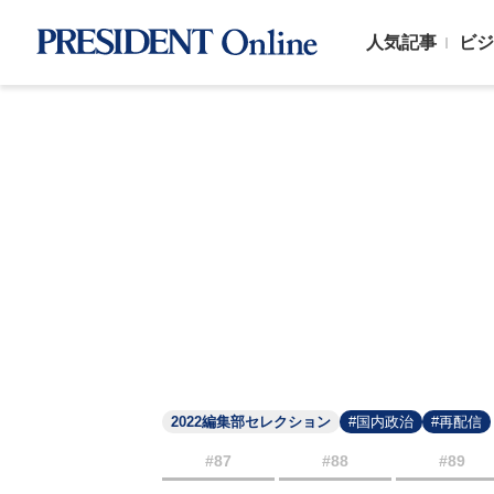
人気記事
ビジ
2022編集部セレクション
#国内政治
#再配信
#87
#88
#89