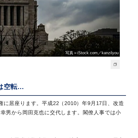
写真＝iStock.com／kanzilyou
は空転…
居座ります。平成22（2010）年9月17日、改造
野幸男から岡田克也に交代します。閣僚人事では小