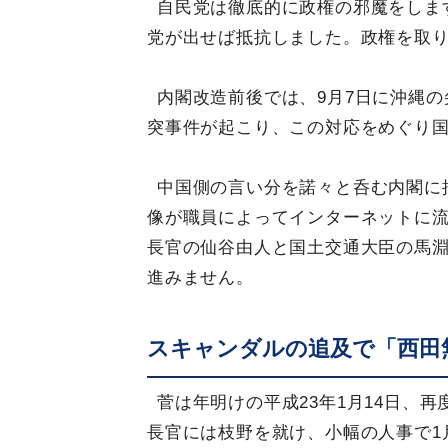
自民党は徹底的に政権の邪魔をしま
党が出せば抵抗しました。政権を取
内閣改造前後では、9月7日に沖縄
突事件が起こり、この対応をめぐり
中国側の言い分を諾々と呑む内閣に
像が職員によってインターネットに流
長官の仙谷由人と国土交通大臣の馬
進みません。
スキャンダルの追及で「西田
菅は年明けの平成23年1月14日、
長官には枝野を就け、小幅の人事で1