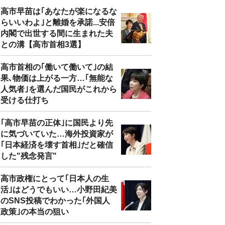
高市早苗は｢あなたが楽になるな
らいいわよ｣と離婚を承諾...安倍
内閣で出世する間に生まれた夫
との溝【高市首相3選】
高市首相の｢働いて働いて｣の結
果､物価は上がる一方…｢無能な
人気者｣を選んだ国民がこれから
受ける仕打ち
｢高市早苗の正体｣に国民より先
に気づいていた…海外投資家が
｢日本経済を壊す首相｣だと確信
した"残念発言"
高市政権にとって｢日本人の生
活｣はどうでもいい…小野田紀美
のSNS投稿でわかった｢外国人
政策｣の本当の狙い