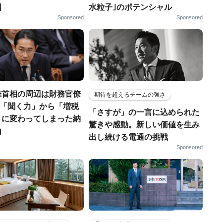
因
水粒子｣のポテンシャル
Sponsored
Sponsored
雄首相の周辺は財務官僚
期待を超えるチームの強さ
..「聞く力」から「増税
「さすが」の一言に込められた
」に変わってしまった納
驚きや感動。新しい価値を生み
由
出し続ける電通の挑戦
Sponsored