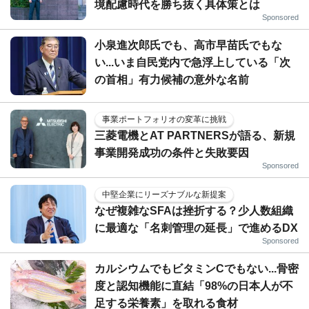
境配慮時代を勝ち抜く具体策とは
Sponsored
小泉進次郎氏でも、高市早苗氏でもな
い...いま自民党内で急浮上している「次
の首相」有力候補の意外な名前
事業ポートフォリオの変革に挑戦
三菱電機とAT PARTNERSが語る、新規
事業開発成功の条件と失敗要因
Sponsored
中堅企業にリーズナブルな新提案
なぜ複雑なSFAは挫折する？少人数組織
に最適な「名刺管理の延長」で進めるDX
Sponsored
カルシウムでもビタミンCでもない...骨密
度と認知機能に直結「98%の日本人が不
足する栄養素」を取れる食材