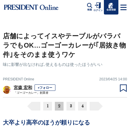
会員登録
検索
ログイン
店舗によってイスやテーブルがバラバ
ラでもOK…ゴーゴーカレーが｢居抜き物
件｣をそのまま使うワケ
味に影響が出なければ､使えるものは使ったほうがいい
PRESIDENT Online
2023/04/25 14:00
宮森 宏和
+フォロー
「ゴーゴーカレー」創業者
1
2
3
4
大卒より高卒のほうが頼りになる