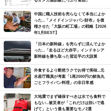
るオメガ脂肪酸たっぷり食品」
中国に職人技術を売らなくて本当によか
った...「メイドインジャパン財布」を復
権させた「大阪の町工場」の戦略【2026
年1月BEST】
「日本の新幹線」を売らずに済んでよか
った...「走るほど大赤字」インドネシア
新幹線を勝ち取った習近平の大誤算
外食するより断然ラクでお得で美味...元
水産庁職員が考案「1尾2000円の鮮魚丸
ごとフライパン料理」の非日常感
大地震でまず確保すべきは水でも食料で
もない...被災者が「これだけは担いで逃
げて」という最も重要なモノ2選