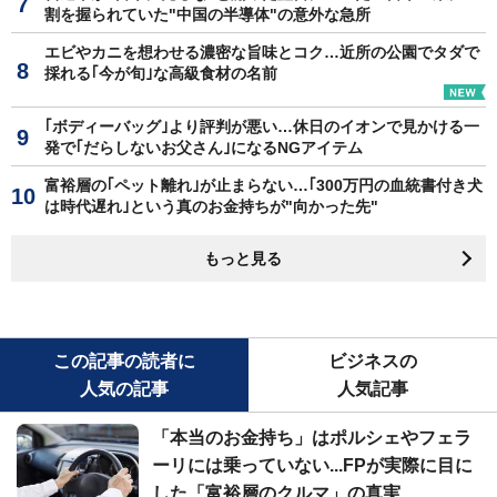
割を握られていた"中国の半導体"の意外な急所
エビやカニを想わせる濃密な旨味とコク…近所の公園でタダで
採れる｢今が旬｣な高級食材の名前
｢ボディーバッグ｣より評判が悪い…休日のイオンで見かける一
発で｢だらしないお父さん｣になるNGアイテム
富裕層の｢ペット離れ｣が止まらない…｢300万円の血統書付き犬
は時代遅れ｣という真のお金持ちが"向かった先"
もっと見る
この記事の読者に
ビジネスの
人気の記事
人気記事
「本当のお金持ち」はポルシェやフェラ
ーリには乗っていない...FPが実際に目に
した「富裕層のクルマ」の真実