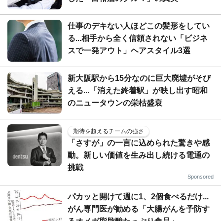
仕事のデキない人ほどこの髪形をしてい
る...相手から全く信頼されない「ビジネ
スで一発アウト」ヘアスタイル3選
新大阪駅から15分なのに巨大廃墟がそび
える...「消えた終着駅」が映し出す昭和
のニュータウンの栄枯盛衰
期待を超えるチームの強さ
「さすが」の一言に込められた驚きや感
動。新しい価値を生み出し続ける電通の
挑戦
Sponsored
パカッと開けて週に1、2個食べるだけ...
がん専門医が勧める「大腸がんを予防す