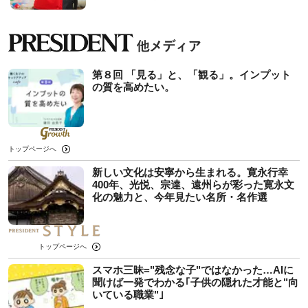
第８回 「見る」と、「観る」。インプット
の質を高めたい。
トップページへ
新しい文化は安寧から生まれる。寛永行幸
400年、光悦、宗達、遠州らが彩った寛永文
化の魅力と、今年見たい名所・名作選
トップページへ
スマホ三昧="残念な子"ではなかった…AIに
聞けば一発でわかる｢子供の隠れた才能と"向
いている職業"｣