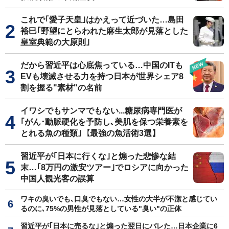
これで｢愛子天皇｣はかえって近づいた…島田
裕巳｢野望にとらわれた麻生太郎が見落とした
皇室典範の大原則｣
だから習近平は心底焦っている…中国のITも
EVも壊滅させる力を持つ日本が世界シェア8
割を握る"素材"の名前
イワシでもサンマでもない...糖尿病専門医が
｢がん･動脈硬化を予防し､美肌を保つ栄養素を
とれる魚の種類｣【最強の魚活術3選】
習近平が｢日本に行くな｣と煽った悲惨な結
末…｢8万円の激安ツアー｣でロシアに向かった
中国人観光客の誤算
ワキの臭いでも､口臭でもない…女性の大半が不潔と感じてい
るのに､75%の男性が見落としている"臭い"の正体
習近平が｢日本に売るな｣と煽った翌日にバレた…日本企業に6