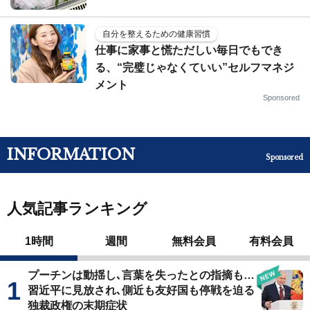
自分を整えるための健康習慣
仕事に家事と慌ただしい毎日でもでき
る、“完璧じゃなくていい”セルフマネジ
メント
Sponsored
INFORMATION
Sponsored
人気記事ランキング
1時間
週間
無料会員
有料会員
プーチンは動揺し､言葉を失ったとの指摘も…
習近平に見放され､側近も友好国も停戦を迫る
独裁政権の末期症状