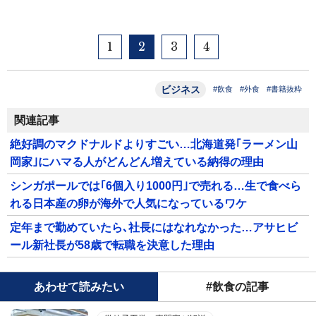
1
2
3
4
ビジネス
#飲食
#外食
#書籍抜粋
関連記事
絶好調のマクドナルドよりすごい…北海道発｢ラーメン山
岡家｣にハマる人がどんどん増えている納得の理由
シンガポールでは｢6個入り1000円｣で売れる…生で食べら
れる日本産の卵が海外で人気になっているワケ
定年まで勤めていたら､社長にはなれなかった…アサヒビ
ール新社長が58歳で転職を決意した理由
あわせて読みたい
#飲食の記事