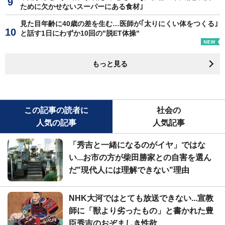
ために欠かせないスーパーにある食材｣
見た目年齢に40歳の差を生む…医師が｢太りにくい体をつくる｣
と話す1日にわずか10回の"脱ET体操"
もっと見る
この記事の読者に
社会の
人気の記事
人気記事
「秀吉と一緒になるのがイヤ」ではな
い...お市の方が柴田勝家との自害を選ん
だ"現代人には理解できない"理由
NHK大河ではとても放送できない...宣教
師に「獣より劣ったもの」と書かれた豊
臣秀吉のおぞましき性欲