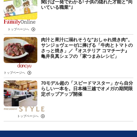
聞けば一発でわかる｢子供の隠れた才能と"向
いている職業"｣
トップページへ
肉汁と果汁に溺れそうな"おしゃれ焼き肉"。
サンジョヴェーゼに捧げる「牛肉とトマトの
さっと焼き」／『オステリア コマチーナ』
亀井良真シェフの「家つまみレシピ」
トップページへ
70モデル超の「スピードマスター」から自分
らしい一本を。日本橋三越でオメガの期間限
定ポップアップ開催
トップページへ