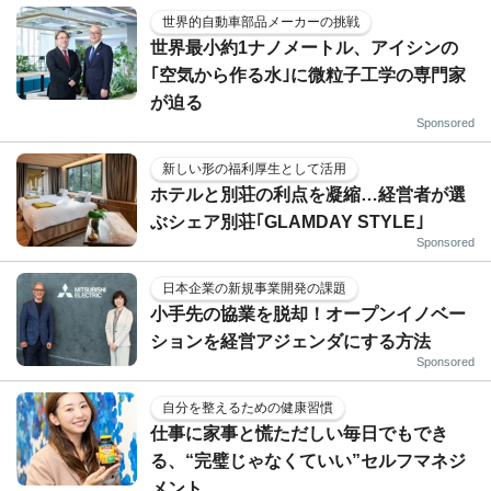
世界的自動車部品メーカーの挑戦
世界最小約1ナノメートル、アイシンの
｢空気から作る水｣に微粒子工学の専門家
が迫る
Sponsored
新しい形の福利厚生として活用
ホテルと別荘の利点を凝縮…経営者が選
ぶシェア別荘｢GLAMDAY STYLE｣
Sponsored
日本企業の新規事業開発の課題
小手先の協業を脱却！オープンイノベー
ションを経営アジェンダにする方法
Sponsored
自分を整えるための健康習慣
仕事に家事と慌ただしい毎日でもでき
る、“完璧じゃなくていい”セルフマネジ
メント