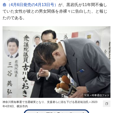
春（4月6日発売の4月13日号）
が、黒岩氏が11年間不倫し
ていた女性が彼との男女関係を赤裸々に告白した、と報じ
たのである。
写真＝時事通信フォト
神奈川県知事選で当選確実となり、支援者らに頭を下げる黒岩祐治氏＝2023
年4月9日、横浜市内