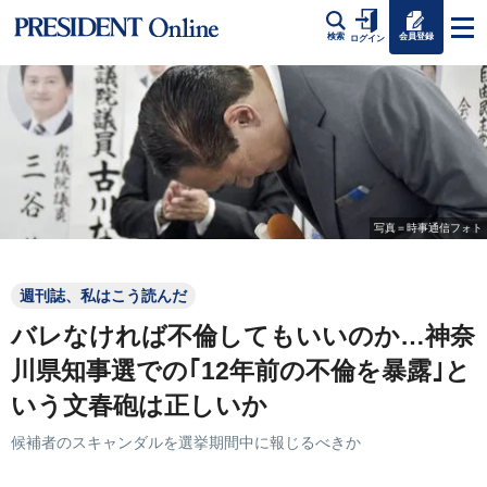
会員登録
検索
ログイン
写真＝時事通信フォト
週刊誌、私はこう読んだ
バレなければ不倫してもいいのか…神奈
川県知事選での｢12年前の不倫を暴露｣と
いう文春砲は正しいか
候補者のスキャンダルを選挙期間中に報じるべきか