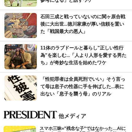
参考になる」と話すワケ
石田三成と戦っていないのに関ヶ原合戦
後に大出世...徳川家康が厚い信頼を置い
た「戦国最大の悪人」
11体のラブドールと暮らし"正しい性行
為"を楽しむ...「人より人形を愛する男た
ち」が奇妙な生活を始めたワケ
「性犯罪者は全員死刑でいい」そう言っ
て母は息子の性器に手を伸ばした...表に
出ない「息子を襲う母」のリアル
スマホ三昧="残念な子"ではなかった…AIに