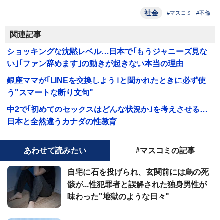
社会
#マスコミ
#不倫
関連記事
ショッキングな沈黙レベル…日本で｢もうジャニーズ見な
い｣｢ファン辞めます｣の動きが起きない本当の理由
銀座ママが｢LINEを交換しよう｣と聞かれたときに必ず使
う"スマートな断り文句"
中2で｢初めてのセックスはどんな状況か｣を考えさせる…
日本と全然違うカナダの性教育
あわせて読みたい
#マスコミの記事
自宅に石を投げられ、玄関前には鳥の死
骸が...性犯罪者と誤解された独身男性が
味わった"地獄のような日々"