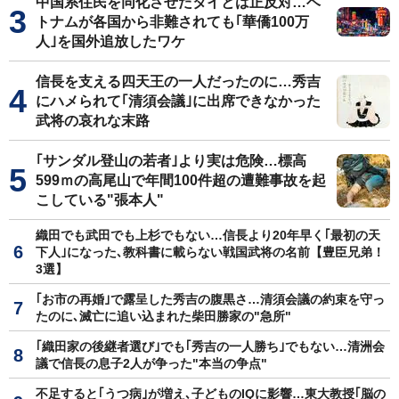
中国系住民を同化させたタイとは正反対…ベ
トナムが各国から非難されても｢華僑100万
人｣を国外追放したワケ
信長を支える四天王の一人だったのに…秀吉
にハメられて｢清須会議｣に出席できなかった
武将の哀れな末路
｢サンダル登山の若者｣より実は危険…標高
599ｍの高尾山で年間100件超の遭難事故を起
こしている"張本人"
織田でも武田でも上杉でもない…信長より20年早く｢最初の天
下人｣になった､教科書に載らない戦国武将の名前【豊臣兄弟！
3選】
｢お市の再婚｣で露呈した秀吉の腹黒さ…清須会議の約束を守っ
たのに､滅亡に追い込まれた柴田勝家の"急所"
｢織田家の後継者選び｣でも｢秀吉の一人勝ち｣でもない…清洲会
議で信長の息子2人が争った"本当の争点"
不足すると｢うつ病｣が増え､子どものIQに影響…東大教授｢脳の