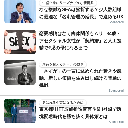
中堅企業にリーズナブルな新提案
なぜ複雑なSFAは挫折する？少人数組織
に最適な「名刺管理の延長」で進めるDX
Sponsored
恋愛感情はなく肉体関係もムリ...34歳・
アセクシャル女性が「契約婚」と人工授
精で2児の母になるまで
期待を超えるチームの強さ
「さすが」の一言に込められた驚きや感
動。新しい価値を生み出し続ける電通の
挑戦
Sponsored
選ばれる企業になるために
東京都｢HTT取組推進宣言企業｣登録で環
境配慮時代を勝ち抜く具体策とは
Sponsored