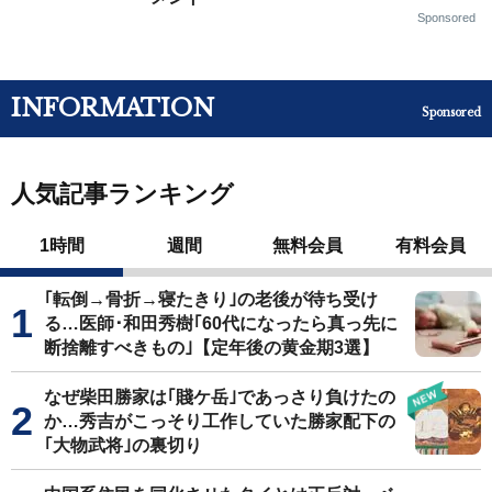
Sponsored
INFORMATION
Sponsored
人気記事ランキング
1時間
週間
無料会員
有料会員
｢転倒→骨折→寝たきり｣の老後が待ち受け
る…医師･和田秀樹｢60代になったら真っ先に
断捨離すべきもの｣【定年後の黄金期3選】
なぜ柴田勝家は｢賤ケ岳｣であっさり負けたの
か…秀吉がこっそり工作していた勝家配下の
｢大物武将｣の裏切り