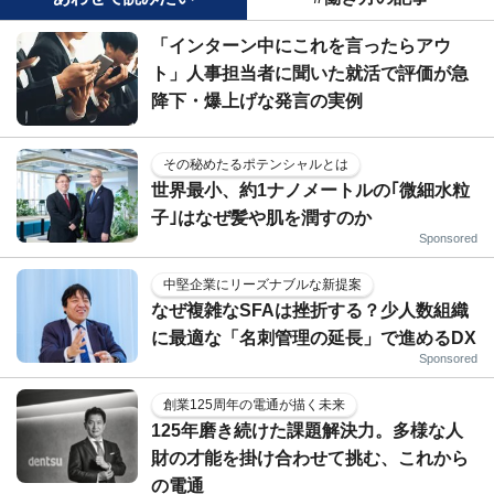
「インターン中にこれを言ったらアウ
ト」人事担当者に聞いた就活で評価が急
降下・爆上げな発言の実例
その秘めたるポテンシャルとは
世界最小、約1ナノメートルの｢微細水粒
子｣はなぜ髪や肌を潤すのか
Sponsored
中堅企業にリーズナブルな新提案
なぜ複雑なSFAは挫折する？少人数組織
に最適な「名刺管理の延長」で進めるDX
Sponsored
創業125周年の電通が描く未来
125年磨き続けた課題解決力。多様な人
財の才能を掛け合わせて挑む、これから
の電通