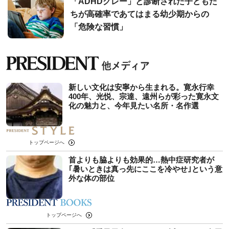
「ADHDグレー」と診断された子どもた
ちが高確率であてはまる幼少期からの
「危険な習慣」
新しい文化は安寧から生まれる。寛永行幸
400年、光悦、宗達、遠州らが彩った寛永文
化の魅力と、今年見たい名所・名作選
トップページへ
首よりも脇よりも効果的…熱中症研究者が
｢暑いときは真っ先にここを冷やせ｣という意
外な体の部位
トップページへ