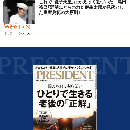
これで｢愛子天皇｣はかえって近づいた…島田
裕巳｢野望にとらわれた麻生太郎が見落とし
た皇室典範の大原則｣
トップページへ