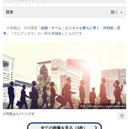
目次
※本稿は、小川清史『
組織・チーム・ビジネスを勝ちに導く「作戦術」思
考
』（ワニブックス）の一部を再編集したものです。
写真＝iStock.com／metamorworks
※写真はイメージです
全ての画像を見る（3枚）