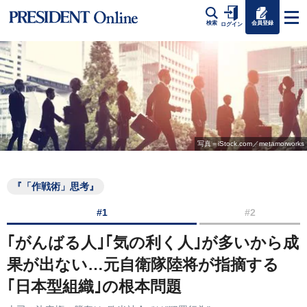
会員登録
検索
ログイン
写真＝iStock.com／metamorworks
『「作戦術」思考』
#1
#2
｢がんばる人｣｢気の利く人｣が多いから成
果が出ない…元自衛隊陸将が指摘する
｢日本型組織｣の根本問題