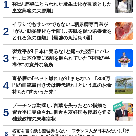
裕巳｢野望にとらわれた麻生太郎が見落とした
皇室典範の大原則｣
イワシでもサンマでもない...糖尿病専門医が
｢がん･動脈硬化を予防し､美肌を保つ栄養素を
とれる魚の種類｣【最強の魚活術3選】
習近平が｢日本に売るな｣と煽った翌日にバレ
た…日本企業に6割を握られていた"中国の半
導体"の意外な急所
富裕層の｢ペット離れ｣が止まらない…｢300万
円の血統書付き犬は時代遅れ｣という真のお金
持ちが"向かった先"
プーチンは動揺し､言葉を失ったとの指摘も…
習近平に見放され､側近も友好国も停戦を迫る
独裁政権の末期症状
名前を書く紙も整理券もない…フランス人が日本みたいに｢行