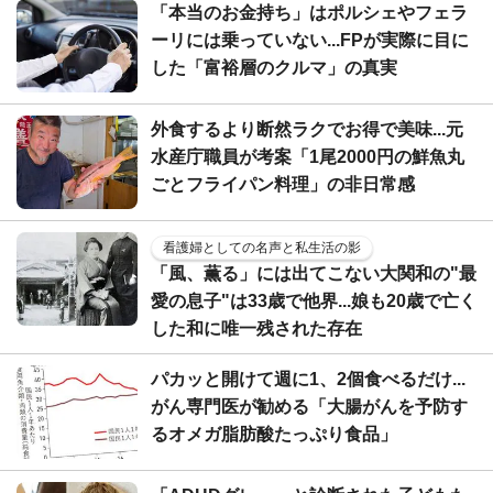
「本当のお金持ち」はポルシェやフェラ
ーリには乗っていない...FPが実際に目に
した「富裕層のクルマ」の真実
外食するより断然ラクでお得で美味...元
水産庁職員が考案「1尾2000円の鮮魚丸
ごとフライパン料理」の非日常感
看護婦としての名声と私生活の影
「風、薫る」には出てこない大関和の"最
愛の息子"は33歳で他界...娘も20歳で亡く
した和に唯一残された存在
パカッと開けて週に1、2個食べるだけ...
がん専門医が勧める「大腸がんを予防す
るオメガ脂肪酸たっぷり食品」