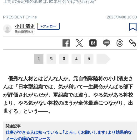
上司の決定権の簒奪は､欧米社会では"犯罪行為"
PRESIDENT Online
2023/04/06 10:00
小川 清史
+フォロー
元自衛隊陸将
1
2
3
4
5
優秀な人材とはどんな人か。元自衛隊陸将の小川清史さ
んは「日本型組織では、気が利いて一生懸命がんばる部下
が評価されがちだが、軍組織では違う。やる気がある将校
より、やる気がない将校のほうが全体最適につながり、出
世する」という――。
関連記事
仕事ができる人は知っている…｢よろしくお願いします｣より効果的な
メールの締めのフレーズ