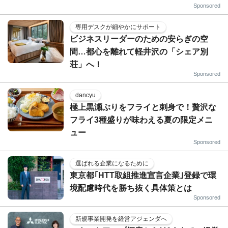
Sponsored
専用デスクが細やかにサポート
ビジネスリーダーのための安らぎの空
間…都心を離れて軽井沢の「シェア別
荘」へ！
Sponsored
dancyu
極上黒瀬ぶりをフライと刺身で！贅沢な
フライ3種盛りが味わえる夏の限定メニ
ュー
Sponsored
選ばれる企業になるために
東京都｢HTT取組推進宣言企業｣登録で環
境配慮時代を勝ち抜く具体策とは
Sponsored
新規事業開発を経営アジェンダへ