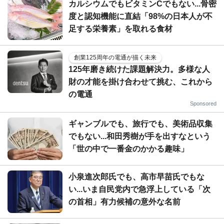
カルシウムでもビタミンCでもない...骨密
度と認知機能に直結「98%の日本人が不
足する栄養素」を取れる食材
創業125周年の電通が描く未来
125年磨き続けた課題解決力。多様な人
財の才能を掛け合わせて挑む、これから
の電通
Sponsored
ギャンブルでも、旅行でも、美術品収集
でもない...和田秀樹が手を出すなという
「世の中で一番金のかかる趣味」
小泉進次郎氏でも、高市早苗氏でもな
い...いま自民党内で急浮上している「次
の首相」有力候補の意外な名前