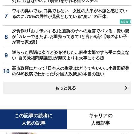
列｣に並ばないのに｢順番｣を守れる謎システム
ワキの臭いでも､口臭でもない…女性の大半が不潔と感じてい
るのに､75%の男性が見落としている"臭い"の正体
夕食作り｢お手伝いする｣と直訴の子への返答でバレる…賢い親
が｢カレーできたよ｡お皿持ってきて｣と言わぬ訳【頭のよい子
が育つ家3選】
逆らった県議は次々と姿を消した…麻生太郎ですら手に負えな
い｢自民党福岡県議団｣が県民よりも大事にする掟
高市政権にとって｢日本人の生活｣はどうでもいい…小野田紀美
のSNS投稿でわかった｢外国人政策｣の本当の狙い
もっと見る
この記事の読者に
キャリアの
人気の記事
人気記事