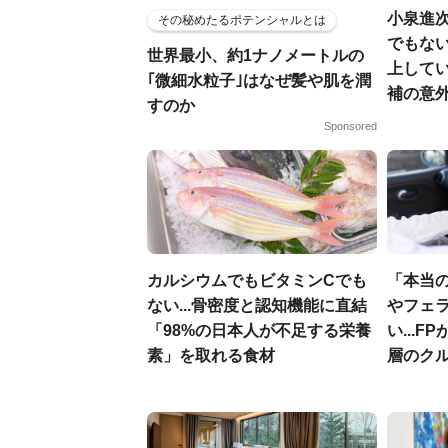
小泉進
その秘めたるポテンシャルとは
でもない
世界最小、約1ナノメートルの
上して
｢微細水粒子｣はなぜ髪や肌を潤
補の意
すのか
Sponsored
カルシウムでもビタミンCでも
「本当
ない...骨密度と認知機能に直結
やフェ
「98%の日本人が不足する栄養
い...
素」を取れる食材
層のク