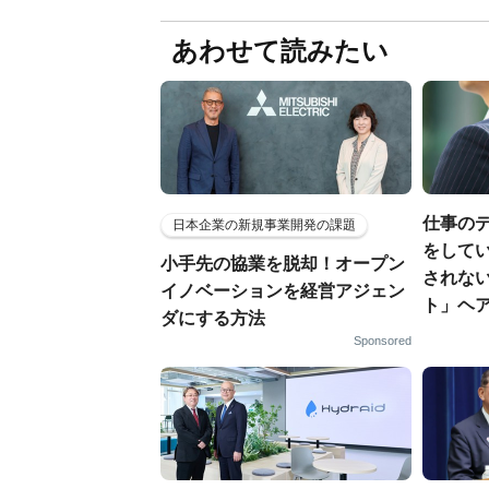
あわせて読みたい
仕事の
日本企業の新規事業開発の課題
をしてい
小手先の協業を脱却！オープン
されな
イノベーションを経営アジェン
ト」ヘ
ダにする方法
Sponsored