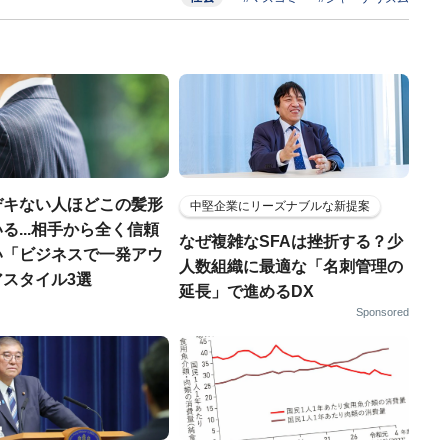
デキない人ほどこの髪形
中堅企業にリーズナブルな新提案
る...相手から全く信頼
なぜ複雑なSFAは挫折する？少
い「ビジネスで一発アウ
人数組織に最適な「名刺管理の
アスタイル3選
延長」で進めるDX
Sponsored