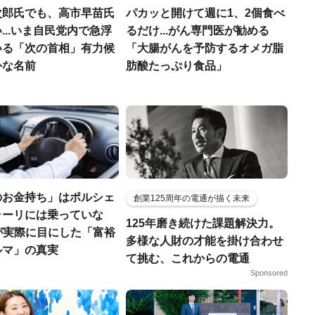
次郎氏でも、高市早苗氏
パカッと開けて週に1、2個食べ
...いま自民党内で急浮
るだけ...がん専門医が勧める
いる「次の首相」有力候
「大腸がんを予防するオメガ脂
外な名前
肪酸たっぷり食品」
のお金持ち」はポルシェ
創業125周年の電通が描く未来
ラーリには乗っていな
125年磨き続けた課題解決力。
FPが実際に目にした「富裕
多様な人財の才能を掛け合わせ
ルマ」の真実
て挑む、これからの電通
Sponsored