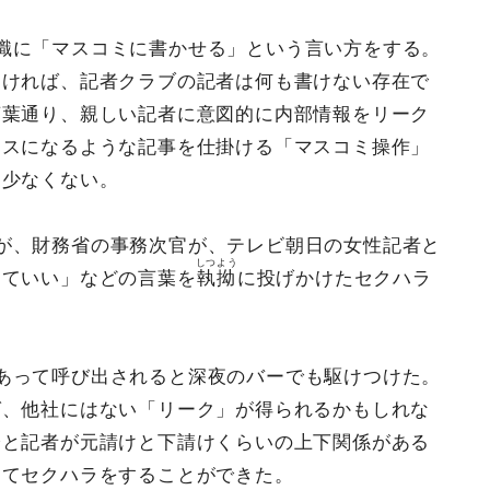
識に「マスコミに書かせる」という言い方をする。
なければ、記者クラブの記者は何も書けない存在で
言葉通り、親しい記者に意図的に内部情報をリーク
ラスになるような記事を仕掛ける「マスコミ操作」
も少なくない。
が、財務省の事務次官が、テレビ朝日の女性記者と
しつよう
めていい」などの言葉を
執拗
に投げかけたセクハラ
あって呼び出されると深夜のバーでも駆けつけた。
ば、他社にはない「リーク」が得られるかもしれな
分と記者が元請けと下請けくらいの上下関係がある
してセクハラをすることができた。