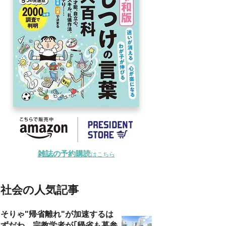
雑誌の予約購読
はこちら
社会の人気記事
そりゃ"帰省離れ"が加速するは
ずだわ…宗教学者が｢帰省も墓参