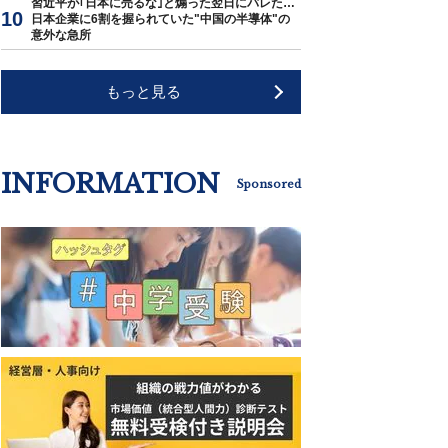
習近平が｢日本に売るな｣と煽った翌日にバレた…
日本企業に6割を握られていた"中国の半導体"の
意外な急所
もっと見る
INFORMATION
Sponsored