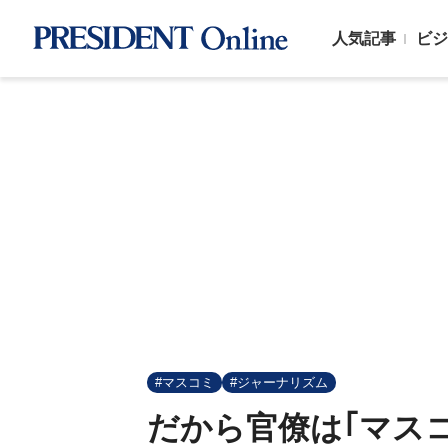
人気記事
ビジ
#マスコミ
#ジャーナリズム
だから官僚は｢マス