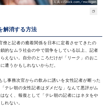
写真＝iStock.com／microgen
を解消する方法
官僚と記者の癒着関係を日本に定着させてきたの
閉鎖的なムラ社会の中で競争をしている以上、記者
逆らえない。自分のところだけが「リーク」のおこ
」に遭うかもしれないからだ。
もし事務次官からの飲みに誘いを女性記者が断った
、「テレ朝の女性記者はダメだな」なんて悪評がム
ではなく、報復として「テレ朝の記者にはネタをや
もしれない。