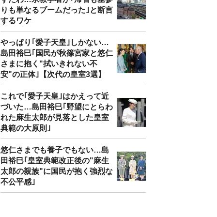
りも単なるブームだった｣と断言
するワケ
やっぱり｢愛子天皇｣しかない…
島田裕巳｢国民が秋篠宮家と悠仁
さまに抱く"拭いきれない不
安"の正体｣【次代の皇室3選】
これで｢愛子天皇｣はかえって近
づいた…島田裕巳｢野望にとらわ
れた麻生太郎が見落とした皇室
典範の大原則｣
悠仁さまでも養子でもない…島
田裕巳｢皇室典範改正後の"麻生
太郎の親族"に国民が抱く強烈な
不公平感｣