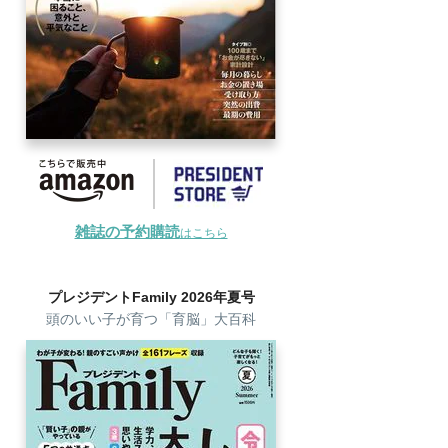
雑誌の予約購読
はこちら
プレジデントFamily 2026年夏号
頭のいい子が育つ「育脳」大百科