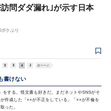
撃訪問ダダ漏れ｣が示す日本
和ボケぶり
2
3
4
5
次ページ
も書けない
」をする。怪文書も好きだ。まだネットやSNSがそ
が作成した「××が不正をしている」「××が不倫を
け取った。