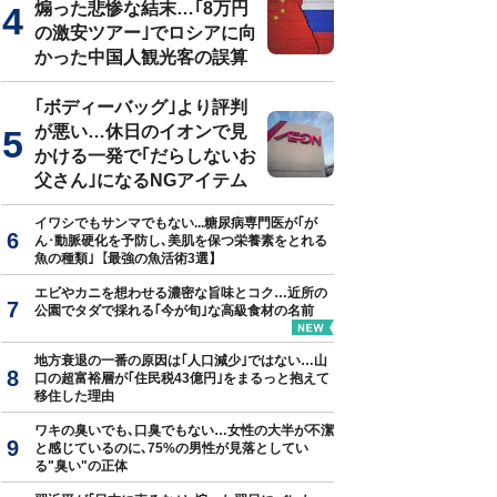
煽った悲惨な結末…｢8万円
の激安ツアー｣でロシアに向
かった中国人観光客の誤算
｢ボディーバッグ｣より評判
が悪い…休日のイオンで見
かける一発で｢だらしないお
父さん｣になるNGアイテム
イワシでもサンマでもない...糖尿病専門医が｢が
ん･動脈硬化を予防し､美肌を保つ栄養素をとれる
魚の種類｣【最強の魚活術3選】
エビやカニを想わせる濃密な旨味とコク…近所の
公園でタダで採れる｢今が旬｣な高級食材の名前
地方衰退の一番の原因は｢人口減少｣ではない…山
口の超富裕層が｢住民税43億円｣をまるっと抱えて
移住した理由
ワキの臭いでも､口臭でもない…女性の大半が不潔
と感じているのに､75%の男性が見落としてい
る"臭い"の正体