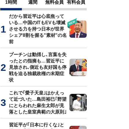
1時間
週間
無料会員
有料会員
だから習近平は心底焦って
いる…中国のITもEVも壊滅
させる力を持つ日本が世界
シェア8割を握る"素材"の名
前
プーチンは動揺し､言葉を失
ったとの指摘も…習近平に
見放され､側近も友好国も停
戦を迫る独裁政権の末期症
状
これで｢愛子天皇｣はかえっ
て近づいた…島田裕巳｢野望
にとらわれた麻生太郎が見
落とした皇室典範の大原則｣
習近平が｢日本に行くな｣と