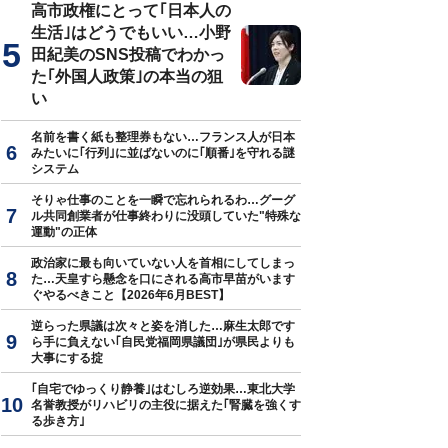
高市政権にとって｢日本人の
生活｣はどうでもいい…小野
田紀美のSNS投稿でわかっ
た｢外国人政策｣の本当の狙
い
名前を書く紙も整理券もない…フランス人が日本
みたいに｢行列｣に並ばないのに｢順番｣を守れる謎
システム
そりゃ仕事のことを一瞬で忘れられるわ…グーグ
ル共同創業者が仕事終わりに没頭していた"特殊な
運動"の正体
政治家に最も向いていない人を首相にしてしまっ
た…天皇すら懸念を口にされる高市早苗がいます
ぐやるべきこと【2026年6月BEST】
逆らった県議は次々と姿を消した…麻生太郎です
ら手に負えない｢自民党福岡県議団｣が県民よりも
大事にする掟
｢自宅でゆっくり静養｣はむしろ逆効果…東北大学
名誉教授がリハビリの主役に据えた｢腎臓を強くす
る歩き方｣