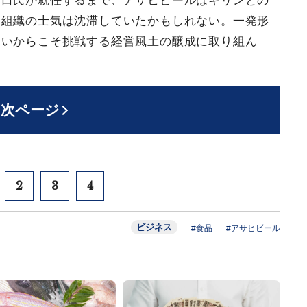
樋口氏が就任するまで、アサヒビールはキリンとの
。組織の士気は沈滞していたかもしれない。一発形
ないからこそ挑戦する経営風土の醸成に取り組ん
次ページ
2
3
4
ビジネス
#食品
#アサヒビール