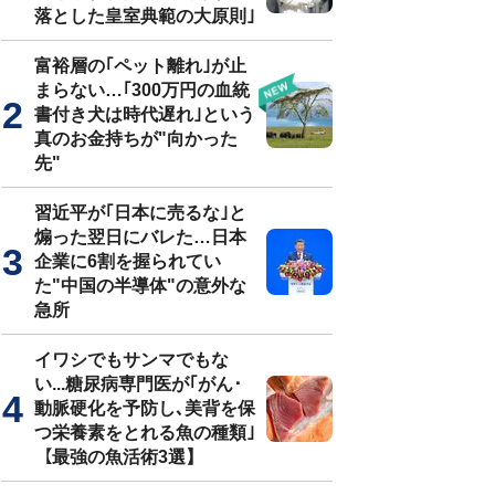
落とした皇室典範の大原則｣
富裕層の｢ペット離れ｣が止
まらない…｢300万円の血統
書付き犬は時代遅れ｣という
真のお金持ちが"向かった
先"
習近平が｢日本に売るな｣と
煽った翌日にバレた…日本
企業に6割を握られてい
た"中国の半導体"の意外な
急所
イワシでもサンマでもな
い...糖尿病専門医が｢がん･
動脈硬化を予防し､美背を保
つ栄養素をとれる魚の種類｣
【最強の魚活術3選】