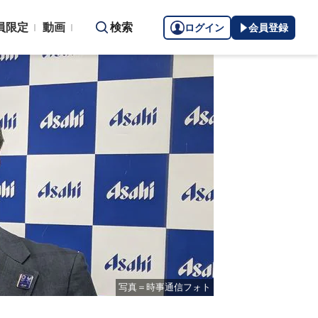
員限定
動画
検索
ログイン
会員登録
写真＝時事通信フォト