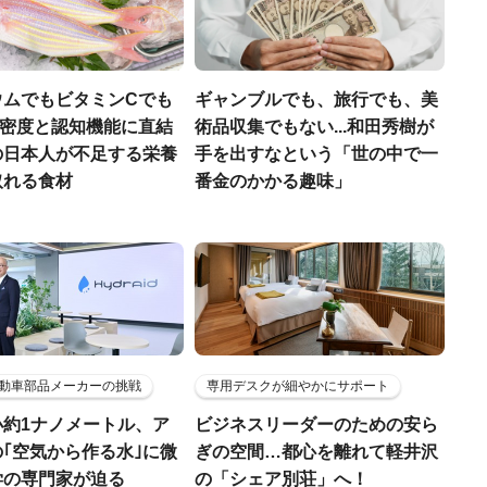
ウムでもビタミンCでも
ギャンブルでも、旅行でも、美
.骨密度と認知機能に直結
術品収集でもない...和田秀樹が
の日本人が不足する栄養
手を出すなという「世の中で一
取れる食材
番金のかかる趣味」
動車部品メーカーの挑戦
専用デスクが細やかにサポート
小約1ナノメートル、ア
ビジネスリーダーのための安ら
｢空気から作る水｣に微
ぎの空間…都心を離れて軽井沢
学の専門家が迫る
の「シェア別荘」へ！