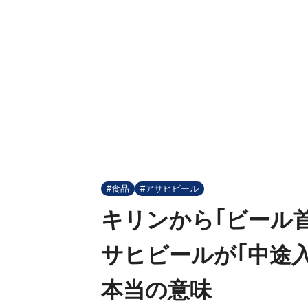
#食品
#アサヒビール
キリンから｢ビール
サヒビールが｢中途
本当の意味