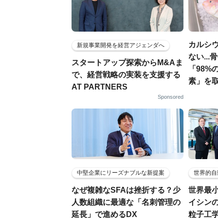
カルシ
新規事業開発を経営アジェンダへ
ない..
スタートアップ探索からM&Aま
「98%
で、経営戦略の実装を支援する
素」を
AT PARTNERS
Sponsored
中堅企業にリーズナブルな新提案
世界的自
なぜ複雑なSFAは挫折する？少
世界最
人数組織に最適な「名刺管理の
イシンの
延長」で進めるDX
粒子工