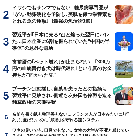
イワシでもサンマでもない...糖尿病専門医が
｢がん･動脈硬化を予防し､美肌を保つ栄養素を
とれる魚の種類｣【最強の魚活術3選】
習近平が｢日本に売るな｣と煽った翌日にバレ
た…日本企業に6割を握られていた"中国の半
導体"の意外な急所
富裕層の｢ペット離れ｣が止まらない…｢300万
円の血統書付き犬は時代遅れ｣という真のお金
持ちが"向かった先"
プーチンは動揺し､言葉を失ったとの指摘も…
習近平に見放され､側近も友好国も停戦を迫る
独裁政権の末期症状
名前を書く紙も整理券もない…フランス人が日本みたいに｢行
列｣に並ばないのに｢順番｣を守れる謎システム
ワキの臭いでも､口臭でもない…女性の大半が不潔と感じてい