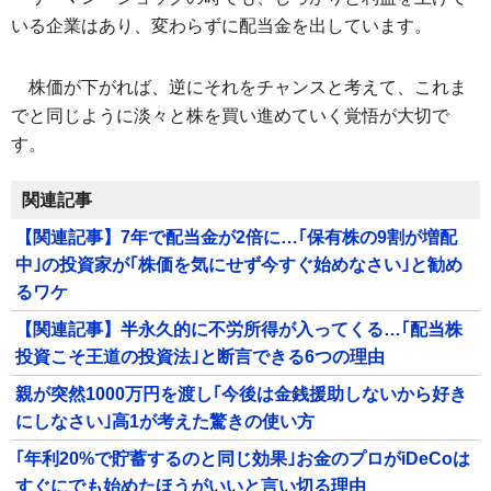
いる企業はあり、変わらずに配当金を出しています。
株価が下がれば、逆にそれをチャンスと考えて、これま
でと同じように淡々と株を買い進めていく覚悟が大切で
す。
関連記事
【関連記事】7年で配当金が2倍に…｢保有株の9割が増配
中｣の投資家が｢株価を気にせず今すぐ始めなさい｣と勧め
るワケ
【関連記事】半永久的に不労所得が入ってくる…｢配当株
投資こそ王道の投資法｣と断言できる6つの理由
親が突然1000万円を渡し｢今後は金銭援助しないから好き
にしなさい｣高1が考えた驚きの使い方
｢年利20%で貯蓄するのと同じ効果｣お金のプロがiDeCoは
すぐにでも始めたほうがいいと言い切る理由