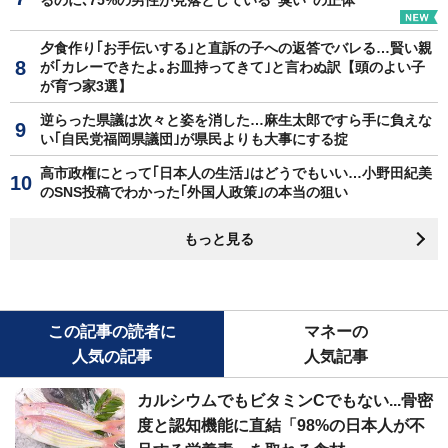
るのに､75%の男性が見落としている"臭い"の正体
夕食作り｢お手伝いする｣と直訴の子への返答でバレる…賢い親
が｢カレーできたよ｡お皿持ってきて｣と言わぬ訳【頭のよい子
が育つ家3選】
逆らった県議は次々と姿を消した…麻生太郎ですら手に負えな
い｢自民党福岡県議団｣が県民よりも大事にする掟
高市政権にとって｢日本人の生活｣はどうでもいい…小野田紀美
のSNS投稿でわかった｢外国人政策｣の本当の狙い
もっと見る
この記事の読者に
マネーの
人気の記事
人気記事
カルシウムでもビタミンCでもない...骨密
度と認知機能に直結「98%の日本人が不