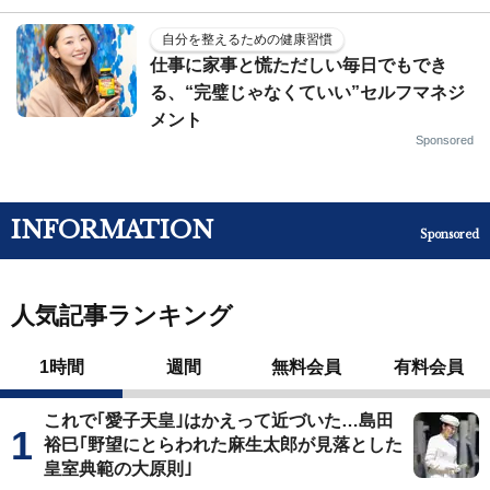
自分を整えるための健康習慣
仕事に家事と慌ただしい毎日でもでき
る、“完璧じゃなくていい”セルフマネジ
メント
Sponsored
INFORMATION
Sponsored
人気記事ランキング
1時間
週間
無料会員
有料会員
これで｢愛子天皇｣はかえって近づいた…島田
裕巳｢野望にとらわれた麻生太郎が見落とした
皇室典範の大原則｣