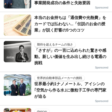
事業開発成功の条件と失敗要因
Sponsored
本当のお金持ちは「通信費や光熱費」を
カードでは払わない...「伝説のお金の授
業」が説く貯蓄の5つのコツ
期待を超えるチームの強さ
「さすが」の一言に込められた驚きや感
動。新しい価値を生み出し続ける電通の
挑戦
Sponsored
世界的自動車部品メーカーの挑戦
世界最小約1ナノメートル、アイシンの
｢空気から作る水｣に微粒子工学の専門家
が迫る
Sponsored
dancyu