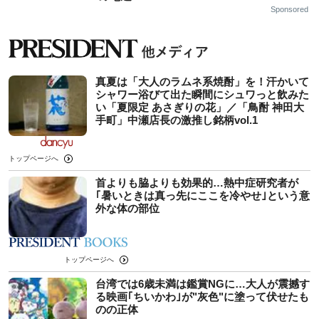
Sponsored
真夏は「大人のラムネ系焼酎」を！汗かいて
シャワー浴びて出た瞬間にシュワっと飲みた
い「夏限定 あさぎりの花」／「鳥酎 神田大
手町」中瀬店長の激推し銘柄vol.1
トップページへ
首よりも脇よりも効果的…熱中症研究者が
｢暑いときは真っ先にここを冷やせ｣という意
外な体の部位
トップページへ
台湾では6歳未満は鑑賞NGに…大人が震撼す
る映画｢ちいかわ｣が"灰色"に塗って伏せたも
のの正体