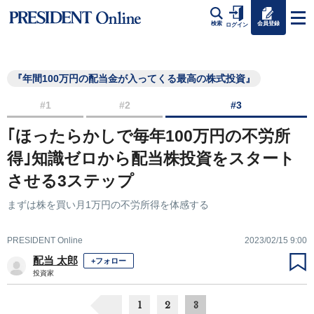
会員登録
検索
ログイン
『年間100万円の配当金が入ってくる最高の株式投資』
#1
#2
#3
｢ほったらかしで毎年100万円の不労所
得｣知識ゼロから配当株投資をスタート
させる3ステップ
まずは株を買い月1万円の不労所得を体感する
PRESIDENT Online
2023/02/15 9:00
配当 太郎
+フォロー
投資家
1
2
3