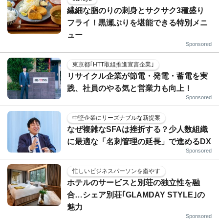
繊細な脂のりの刺身とサクサク3種盛り
フライ！黒瀬ぶりを堪能できる特別メニ
ュー
Sponsored
東京都｢HTT取組推進宣言企業｣
リサイクル企業が節電・発電・蓄電を実
践、社員のやる気と営業力も向上！
Sponsored
中堅企業にリーズナブルな新提案
なぜ複雑なSFAは挫折する？少人数組織
に最適な「名刺管理の延長」で進めるDX
Sponsored
忙しいビジネスパーソンを癒やす
ホテルのサービスと別荘の独立性を融
合…シェア別荘｢GLAMDAY STYLE｣の
魅力
Sponsored