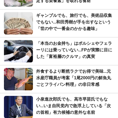
足する栄養素」を取れる食材
ギャンブルでも、旅行でも、美術品収集
でもない...和田秀樹が手を出すなという
「世の中で一番金のかかる趣味」
「本当のお金持ち」はポルシェやフェラ
ーリには乗っていない...FPが実際に目に
した「富裕層のクルマ」の真実
外食するより断然ラクでお得で美味...元
水産庁職員が考案「1尾2000円の鮮魚丸
ごとフライパン料理」の非日常感
小泉進次郎氏でも、高市早苗氏でもな
い...いま自民党内で急浮上している「次
の首相」有力候補の意外な名前