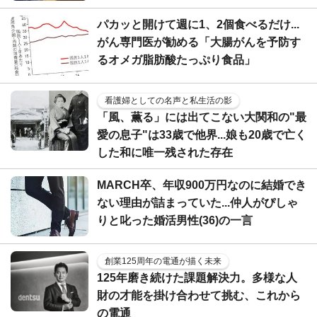
パカッと開けて週に1、2個食べるだけ...
がん専門医が勧める「大腸がんを予防す
るオメガ脂肪酸たっぷり食品」
看護婦としての名声と私生活の影
「風、薫る」には出てこない大関和の"最
愛の息子"は33歳で他界...娘も20歳で亡く
した和に唯一残された存在
MARCH卒、年収900万円なのに結婚でき
ない理由が詰まっていた...仲人がぴしゃ
りと叱った婚活男性(36)の一言
創業125周年の電通が描く未来
125年磨き続けた課題解決力。多様な人
財の才能を掛け合わせて挑む、これから
の電通