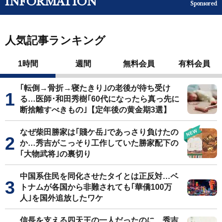
INFORMATION
Sponsored
人気記事ランキング
1時間
週間
無料会員
有料会員
｢転倒→骨折→寝たきり｣の老後が待ち受け
る…医師･和田秀樹｢60代になったら真っ先に
断捨離すべきもの｣【定年後の黄金期3選】
なぜ柴田勝家は｢賤ケ岳｣であっさり負けたの
か…秀吉がこっそり工作していた勝家配下の
｢大物武将｣の裏切り
中国系住民を同化させたタイとは正反対…ベ
トナムが各国から非難されても｢華僑100万
人｣を国外追放したワケ
信長を支える四天王の一人だったのに…秀吉