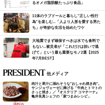
るオメガ脂肪酸たっぷり食品」
11体のラブドールと暮らし"正しい性行
為"を楽しむ...「人より人形を愛する男た
ち」が奇妙な生活を始めたワケ
大地震でまず確保すべきは水でも食料で
もない...被災者が「これだけは担いで逃
げて」という最も重要なモノ2選【2025
年7月BEST】
肉汁と果汁に溺れそうな"おしゃれ焼き肉"。
サンジョヴェーゼに捧げる「牛肉とトマトの
さっと焼き」／『オステリア コマチーナ』
亀井良真シェフの「家つまみレシピ」