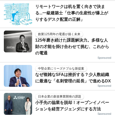
リモートワークは机を置く向きで決ま
る...一級建築士「仕事の生産性が爆上が
りするデスク配置の正解」
創業125周年の電通が描く未来
125年磨き続けた課題解決力。多様な人
財の才能を掛け合わせて挑む、これから
の電通
Sponsored
中堅企業にリーズナブルな新提案
なぜ複雑なSFAは挫折する？少人数組織
に最適な「名刺管理の延長」で進めるDX
Sponsored
日本企業の新規事業開発の課題
小手先の協業を脱却！オープンイノベー
ションを経営アジェンダにする方法
Sponsored