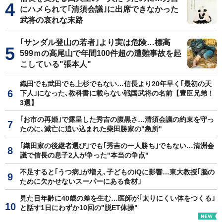
にハメられて｢清須会議｣に出席できなかった
武将の哀れな末路
｢サンダル登山の若者｣より実は危険…標高
599ｍの高尾山で年間100件超の遭難事故を起
こしている"張本人"
織田でも武田でも上杉でもない…信長より20年早く｢最初の天
下人｣になった､教科書に載らない戦国武将の名前【豊臣兄弟！
3選】
｢お市の再婚｣で露呈した秀吉の腹黒さ…清須会議の約束を守っ
たのに､滅亡に追い込まれた柴田勝家の"急所"
｢織田家の後継者選び｣でも｢秀吉の一人勝ち｣でもない…清洲会
議で信長の息子2人が争った"本当の争点"
不足すると｢うつ病｣が増え､子どものIQに影響…東大教授｢脳の
ために欠かせないスーパーにある食材｣
見た目年齢に40歳の差を生む…医師が｢太りにくい体をつくる｣
と話す1日にわずか10回の"脱ET体操"