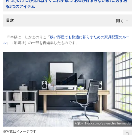
片づけのプロが見ればすぐにわかる…｢お金が貯まらない家｣に必ずあ
る3つのアイテム
目次
※本稿は、しかまのりこ『
狭い部屋でも快適に暮らすための家具配置のルー
ル
』（彩図社）の一部を再編集したものです。
写真＝iStock.com／peterschreiber.media
※写真はイメージです