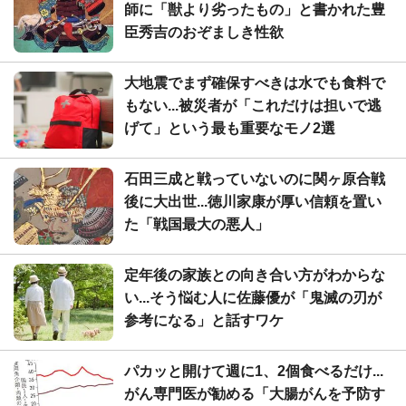
師に「獣より劣ったもの」と書かれた豊
臣秀吉のおぞましき性欲
大地震でまず確保すべきは水でも食料で
もない...被災者が「これだけは担いで逃
げて」という最も重要なモノ2選
石田三成と戦っていないのに関ヶ原合戦
後に大出世...徳川家康が厚い信頼を置い
た「戦国最大の悪人」
定年後の家族との向き合い方がわからな
い...そう悩む人に佐藤優が「鬼滅の刃が
参考になる」と話すワケ
パカッと開けて週に1、2個食べるだけ...
がん専門医が勧める「大腸がんを予防す