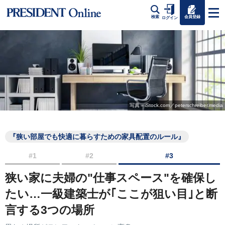
会員登録
検索
ログイン
写真＝iStock.com／peterschreiber.media
『狭い部屋でも快適に暮らすための家具配置のルール』
#1
#2
#3
狭い家に夫婦の"仕事スペース"を確保し
たい…一級建築士が｢ここが狙い目｣と断
言する3つの場所