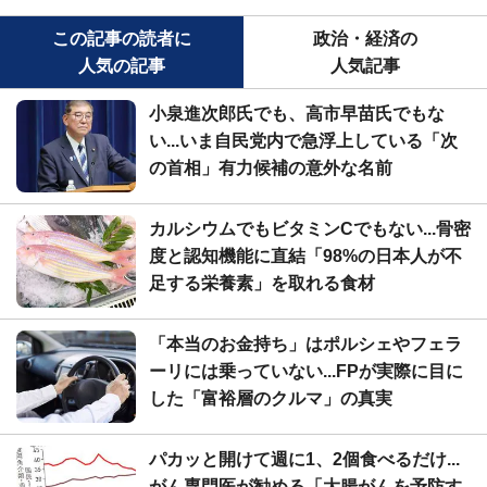
この記事の読者に
政治・経済の
人気の記事
人気記事
小泉進次郎氏でも、高市早苗氏でもな
い...いま自民党内で急浮上している「次
の首相」有力候補の意外な名前
カルシウムでもビタミンCでもない...骨密
度と認知機能に直結「98%の日本人が不
足する栄養素」を取れる食材
「本当のお金持ち」はポルシェやフェラ
ーリには乗っていない...FPが実際に目に
した「富裕層のクルマ」の真実
パカッと開けて週に1、2個食べるだけ...
がん専門医が勧める「大腸がんを予防す