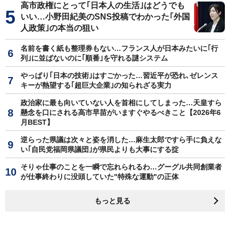
高市政権にとって｢日本人の生活｣はどうでも
いい…小野田紀美のSNS投稿でわかった｢外国
人政策｣の本当の狙い
名前を書く紙も整理券もない…フランス人が日本みたいに｢行
列｣に並ばないのに｢順番｣を守れる謎システム
やっぱり｢日本の技術｣はすごかった…習近平が恐れ､ゼレンス
キーが熱望する｢超巨大企業｣の知られざる実力
政治家に最も向いていない人を首相にしてしまった…天皇すら
懸念を口にされる高市早苗がいますぐやるべきこと【2026年6
月BEST】
逆らった県議は次々と姿を消した…麻生太郎ですら手に負えな
い｢自民党福岡県議団｣が県民よりも大事にする掟
そりゃ仕事のことを一瞬で忘れられるわ…グーグル共同創業者
が仕事終わりに没頭していた"特殊な運動"の正体
もっと見る