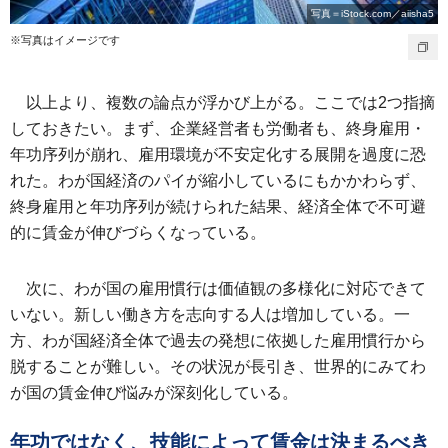
写真＝iStock.com／aiisha5
※写真はイメージです
以上より、複数の論点が浮かび上がる。ここでは2つ指摘
しておきたい。まず、企業経営者も労働者も、終身雇用・
年功序列が崩れ、雇用環境が不安定化する展開を過度に恐
れた。わが国経済のパイが縮小しているにもかかわらず、
終身雇用と年功序列が続けられた結果、経済全体で不可避
的に賃金が伸びづらくなっている。
次に、わが国の雇用慣行は価値観の多様化に対応できて
いない。新しい働き方を志向する人は増加している。一
方、わが国経済全体で過去の発想に依拠した雇用慣行から
脱することが難しい。その状況が長引き、世界的にみてわ
が国の賃金伸び悩みが深刻化している。
年功ではなく、技能によって賃金は決まるべき