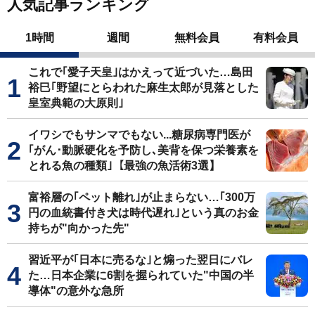
人気記事ランキング
1時間
週間
無料会員
有料会員
これで｢愛子天皇｣はかえって近づいた…島田
裕巳｢野望にとらわれた麻生太郎が見落とした
皇室典範の大原則｣
イワシでもサンマでもない...糖尿病専門医が
｢がん･動脈硬化を予防し､美背を保つ栄養素を
とれる魚の種類｣【最強の魚活術3選】
富裕層の｢ペット離れ｣が止まらない…｢300万
円の血統書付き犬は時代遅れ｣という真のお金
持ちが"向かった先"
習近平が｢日本に売るな｣と煽った翌日にバレ
た…日本企業に6割を握られていた"中国の半
導体"の意外な急所