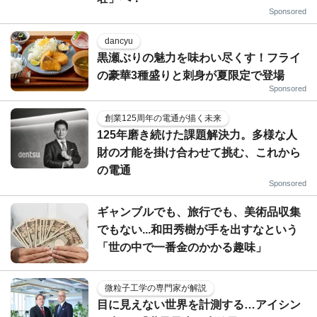
Sponsored
dancyu
黒瀬ぶりの魅力を味わい尽くす！フライ
の豪華3種盛りと刺身が夏限定で登場
Sponsored
創業125周年の電通が描く未来
125年磨き続けた課題解決力。多様な人
財の才能を掛け合わせて挑む、これから
の電通
Sponsored
ギャンブルでも、旅行でも、美術品収集
でもない...和田秀樹が手を出すなという
「世の中で一番金のかかる趣味」
微粒子工学の専門家が解説
目に見えない世界を計測する…アイシン