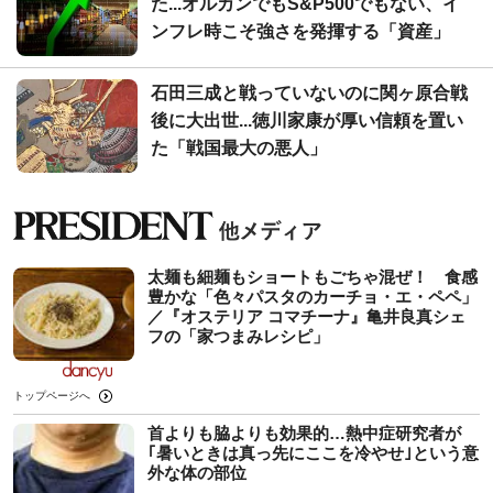
た...オルカンでもS&P500でもない、イ
ンフレ時こそ強さを発揮する「資産」
石田三成と戦っていないのに関ヶ原合戦
後に大出世...徳川家康が厚い信頼を置い
た「戦国最大の悪人」
太麺も細麺もショートもごちゃ混ぜ！ 食感
豊かな「色々パスタのカーチョ・エ・ペペ」
／『オステリア コマチーナ』亀井良真シェ
フの「家つまみレシピ」
トップページへ
首よりも脇よりも効果的…熱中症研究者が
｢暑いときは真っ先にここを冷やせ｣という意
外な体の部位