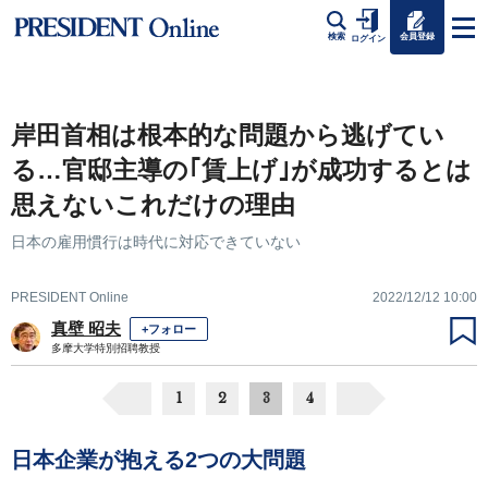
会員登録
検索
ログイン
岸田首相は根本的な問題から逃げてい
る…官邸主導の｢賃上げ｣が成功するとは
思えないこれだけの理由
日本の雇用慣行は時代に対応できていない
PRESIDENT Online
2022/12/12 10:00
真壁 昭夫
+フォロー
多摩大学特別招聘教授
1
2
3
4
日本企業が抱える2つの大問題