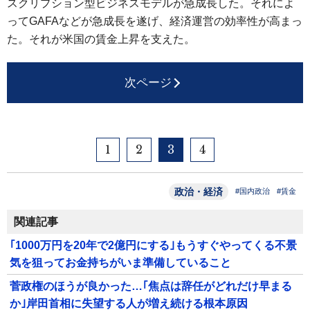
スクリプション型ビジネスモデルが急成長した。それによ
ってGAFAなどが急成長を遂げ、経済運営の効率性が高まっ
た。それが米国の賃金上昇を支えた。
次ページ
1
2
3
4
政治・経済
#国内政治
#賃金
関連記事
｢1000万円を20年で2億円にする｣もうすぐやってくる不景
気を狙ってお金持ちがいま準備していること
菅政権のほうが良かった…｢焦点は辞任がどれだけ早まる
か｣岸田首相に失望する人が増え続ける根本原因