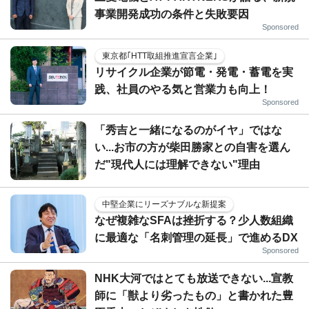
事業開発成功の条件と失敗要因
Sponsored
東京都｢HTT取組推進宣言企業｣
リサイクル企業が節電・発電・蓄電を実
践、社員のやる気と営業力も向上！
Sponsored
「秀吉と一緒になるのがイヤ」ではな
い...お市の方が柴田勝家との自害を選ん
だ"現代人には理解できない"理由
中堅企業にリーズナブルな新提案
なぜ複雑なSFAは挫折する？少人数組織
に最適な「名刺管理の延長」で進めるDX
Sponsored
NHK大河ではとても放送できない...宣教
師に「獣より劣ったもの」と書かれた豊