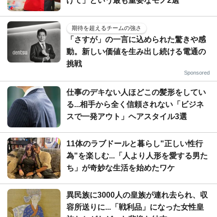
げて」という最も重要なモノ2選
期待を超えるチームの強さ
「さすが」の一言に込められた驚きや感
動。新しい価値を生み出し続ける電通の
挑戦
Sponsored
仕事のデキない人ほどこの髪形をしてい
る...相手から全く信頼されない「ビジネ
スで一発アウト」ヘアスタイル3選
11体のラブドールと暮らし"正しい性行
為"を楽しむ...「人より人形を愛する男た
ち」が奇妙な生活を始めたワケ
異民族に3000人の皇族が連れ去られ、収
容所送りに...「戦利品」になった女性皇