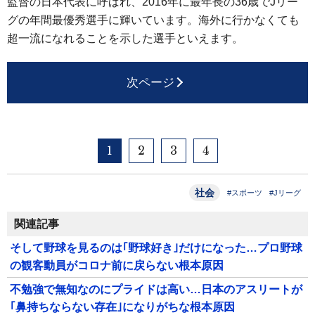
監督の日本代表に呼ばれ、2016年に最年長の36歳でJリー
グの年間最優秀選手に輝いています。海外に行かなくても
超一流になれることを示した選手といえます。
次ページ
1
2
3
4
社会
#スポーツ
#Jリーグ
関連記事
そして野球を見るのは｢野球好き｣だけになった…プロ野球
の観客動員がコロナ前に戻らない根本原因
不勉強で無知なのにプライドは高い…日本のアスリートが
｢鼻持ちならない存在｣になりがちな根本原因