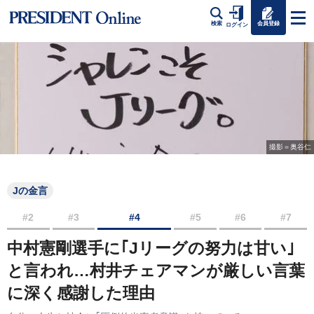
会員登録
検索
ログイン
撮影＝奥谷仁
Jの金言
#2
#3
#4
#5
#6
#7
中村憲剛選手に｢Jリーグの努力は甘い｣
と言われ…村井チェアマンが厳しい言葉
に深く感謝した理由