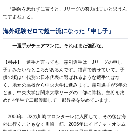
「誤解を恐れずに言うと、Jリーグの努力は甘いと思うん
ですよね」と。
海外経験ゼロで超一流になった「申し子」
——
一選手がチェアマンに。それはまた強烈な。
【村井】
一選手と言っても、憲剛選手は「Jリーグの申し
子」みたいなところがあるんです。猫背で痩せていて。子
供の頃は年代別の日本代表に選ばれるような選手ではな
く、地元の高校から中央大学に進みます。憲剛選手が3年の
とき、中央大学は関東大学リーグの二部に降格。主将を務
めた4年生で二部優勝して一部昇格を決めています。
2003年、J2の川崎フロンターレに入団して、その後は海
外に行くこともなく川崎一筋。2006年にイビチャ・オシム