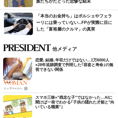
族たちがたどった悲惨な結末
「本当のお金持ち」はポルシェやフェラ
ーリには乗っていない...FPが実際に目に
した「富裕層のクルマ」の真実
恋愛､結婚､年収だけではない…1万6000人
×28年追跡調査で判明した｢容姿と寿命｣の無
視できない関係
トップページへ
スマホ三昧="残念な子"ではなかった…AIに
聞けば一発でわかる｢子供の隠れた才能と"向
いている職業"｣