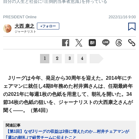
自分の人生と社会に｢圧倒的当事者意識｣を持っている
PRESIDENT Online
2022/11/16 9:00
大西 康之
+フォロー
ジャーナリスト
1
2
3
4
Jリーグは今年、発足から30周年を迎えた。2014年にチ
ェアマンに就任し4期8年務めた村井満さんは、任期最終年
の2021年に毎週1枚の色紙を用意して、朝礼を開いた。34
節34枚の色紙の狙いを、ジャーナリストの大西康之さんが
聞く――。（第4回）
関連記事
【第1回】なぜJリーグの収益は2倍に増えたのか…村井チェアマンが
｢週1の朝礼｣で経営チームに伝えたこと