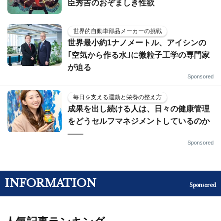
臣秀吉のおぞましき性欲
世界的自動車部品メーカーの挑戦
世界最小約1ナノメートル、アイシンの
｢空気から作る水｣に微粒子工学の専門家
が迫る
Sponsored
毎日を支える運動と栄養の整え方
成果を出し続ける人は、日々の健康管理
をどうセルフマネジメントしているのか
——
Sponsored
INFORMATION
Sponsored