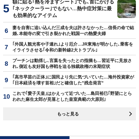
額に貼る｢熱を冷ますシート｣でも､首にかける
｢ネッククーラー｣でもない…熱中症対策に最
も効果的なアイテム
妻を自害に追い込んだ三成を夫は許さなかった…信長の命で結
婚､本能寺の変で引き裂かれた戦国一の熱愛夫婦
｢外国人観光客や子連れ｣より厄介…JR東海が明かした､乗客を
イライラさせる｢令和の新幹線2大トラブル｣
プーチンは動揺し､言葉を失ったとの指摘も…習近平に見放さ
れ､側近も友好国も停戦を迫る独裁政権の末期症状
｢高市早苗の正体｣に国民より先に気づいていた…海外投資家が
｢日本経済を壊す首相｣だと確信した"残念発言"
これで｢愛子天皇｣はかえって近づいた…島田裕巳｢野望にとら
われた麻生太郎が見落とした皇室典範の大原則｣
もっと見る