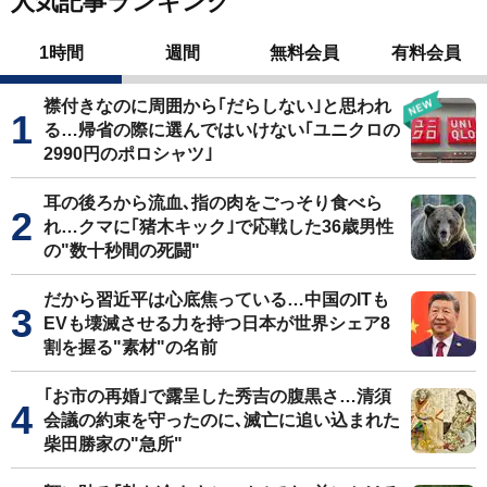
人気記事ランキング
1時間
週間
無料会員
有料会員
襟付きなのに周囲から｢だらしない｣と思われ
る…帰省の際に選んではいけない｢ユニクロの
2990円のポロシャツ｣
耳の後ろから流血､指の肉をごっそり食べら
れ…クマに｢猪木キック｣で応戦した36歳男性
の"数十秒間の死闘"
だから習近平は心底焦っている…中国のITも
EVも壊滅させる力を持つ日本が世界シェア8
割を握る"素材"の名前
｢お市の再婚｣で露呈した秀吉の腹黒さ…清須
会議の約束を守ったのに､滅亡に追い込まれた
柴田勝家の"急所"