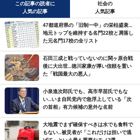
この記事の読者に
社会の
人気の記事
人気記事
47都道府県の「旧制一中」の栄枯盛衰...
地元トップを維持する名門22校と凋落し
た元名門17校の全リスト
石田三成と戦っていないのに関ヶ原合戦
後に大出世...徳川家康が厚い信頼を置い
た「戦国最大の悪人」
小泉進次郎氏でも、高市早苗氏でもな
い...いま自民党内で急浮上している「次
の首相」有力候補の意外な名前
大地震でまず確保すべきは水でも食料で
もない...被災者が「これだけは担いで逃