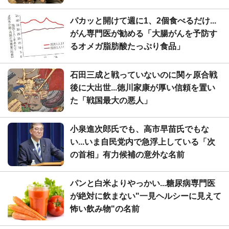
パカッと開けて週に1、2個食べるだけ...
がん専門医が勧める「大腸がんを予防す
るオメガ脂肪酸たっぷり食品」
石田三成と戦っていないのに関ヶ原合戦
後に大出世...徳川家康が厚い信頼を置い
た「戦国最大の悪人」
小泉進次郎氏でも、高市早苗氏でもな
い...いま自民党内で急浮上している「次
の首相」有力候補の意外な名前
パンと白米よりやっかい...糖尿病専門医
が絶対に飲まない"一見ヘルシーに見えて
怖い飲み物"の名前