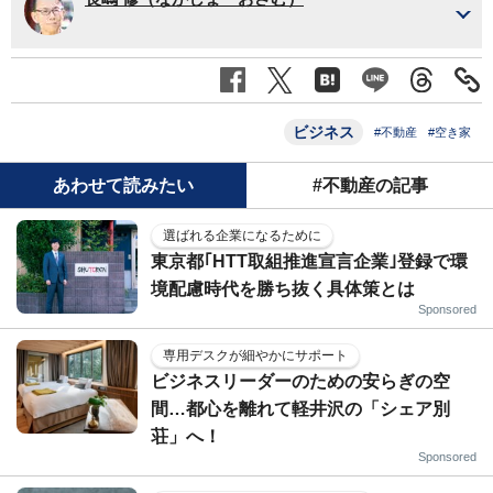
ビジネス
#不動産
#空き家
あわせて読みたい
#不動産の記事
選ばれる企業になるために
東京都｢HTT取組推進宣言企業｣登録で環
境配慮時代を勝ち抜く具体策とは
Sponsored
専用デスクが細やかにサポート
ビジネスリーダーのための安らぎの空
間…都心を離れて軽井沢の「シェア別
荘」へ！
Sponsored