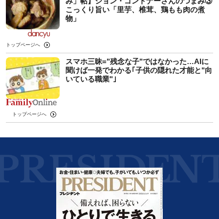
み」帖】ジョン・ゴントナーさんのつまみ③
こっくり旨い「里芋、椎茸、鶏もも肉の煮
物」
トップページへ
スマホ三昧="残念な子"ではなかった…AIに
聞けば一発でわかる｢子供の隠れた才能と"向
いている職業"｣
トップページへ