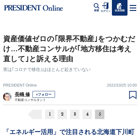
会員登録
検索
ログイン
資産価値ゼロの｢限界不動産｣をつかむだ
け…不動産コンサルが｢地方移住は考え
直して｣と訴える理由
実は｢コロナで移住｣はほとんど起きていない
PRESIDENT Online
2022/10/25 10:00
長嶋 修
+フォロー
不動産コンサルタント
1
2
3
4
5
「エネルギー活用」で注目される北海道下川町