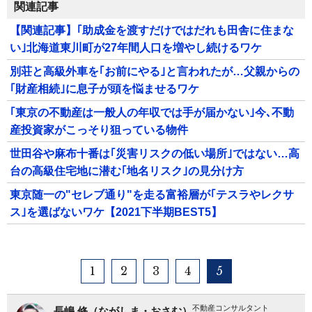
関連記事
【関連記事】｢助成金を渡すだけではだれも田舎に住まな
い｣北海道東川町が27年間人口を増やし続けるワケ
別荘と高級外車を｢お前にやる｣と言われたが…父親からの
｢財産相続｣に息子が頭を悩ませるワケ
｢東京の不動産は一般人の年収では手が届かない｣今､不動
産投資家がこっそり狙っている物件
世田谷や麻布十番は｢災害リスクの低い場所｣ではない…高
台の高級住宅地に潜む｢地名リスク｣の見分け方
東京随一の"セレブ通り"を走る富裕層が｢テスラやレクサ
ス｣を選ばないワケ【2021下半期BEST5】
1
2
3
4
5
不動産コンサルタント
長嶋 修（ながしま・おさむ）