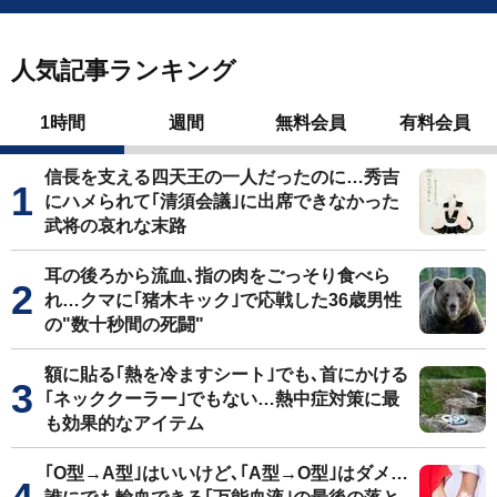
人気記事ランキング
1時間
週間
無料会員
有料会員
信長を支える四天王の一人だったのに…秀吉
にハメられて｢清須会議｣に出席できなかった
武将の哀れな末路
耳の後ろから流血､指の肉をごっそり食べら
れ…クマに｢猪木キック｣で応戦した36歳男性
の"数十秒間の死闘"
額に貼る｢熱を冷ますシート｣でも､首にかける
｢ネッククーラー｣でもない…熱中症対策に最
も効果的なアイテム
｢O型→A型｣はいいけど､｢A型→O型｣はダメ…