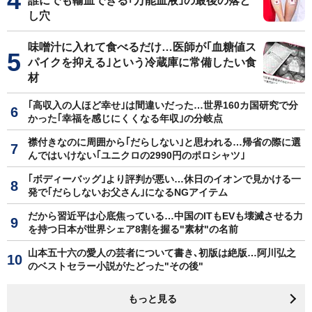
誰にでも輸血できる｢万能血液｣の最後の落と
し穴
味噌汁に入れて食べるだけ…医師が｢血糖値ス
パイクを抑える｣という冷蔵庫に常備したい食
材
｢高収入の人ほど幸せ｣は間違いだった…世界160カ国研究で分
かった｢幸福を感じにくくなる年収｣の分岐点
襟付きなのに周囲から｢だらしない｣と思われる…帰省の際に選
んではいけない｢ユニクロの2990円のポロシャツ｣
｢ボディーバッグ｣より評判が悪い…休日のイオンで見かける一
発で｢だらしないお父さん｣になるNGアイテム
だから習近平は心底焦っている…中国のITもEVも壊滅させる力
を持つ日本が世界シェア8割を握る"素材"の名前
山本五十六の愛人の芸者について書き､初版は絶版…阿川弘之
のベストセラー小説がたどった"その後"
もっと見る