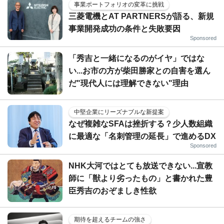
事業ポートフォリオの変革に挑戦
三菱電機とAT PARTNERSが語る、新規
事業開発成功の条件と失敗要因
Sponsored
「秀吉と一緒になるのがイヤ」ではな
い...お市の方が柴田勝家との自害を選ん
だ"現代人には理解できない"理由
中堅企業にリーズナブルな新提案
なぜ複雑なSFAは挫折する？少人数組織
に最適な「名刺管理の延長」で進めるDX
Sponsored
NHK大河ではとても放送できない...宣教
師に「獣より劣ったもの」と書かれた豊
臣秀吉のおぞましき性欲
期待を超えるチームの強さ