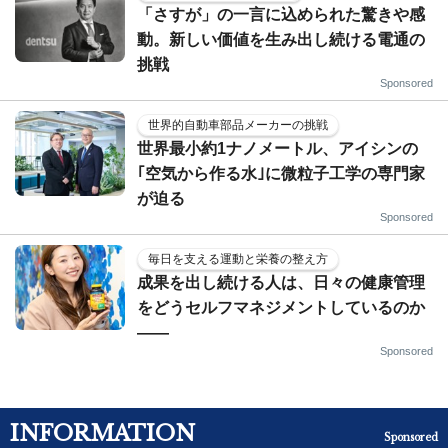
「さすが」の一言に込められた驚きや感
動。新しい価値を生み出し続ける電通の
挑戦
Sponsored
世界的自動車部品メーカーの挑戦
世界最小約1ナノメートル、アイシンの
｢空気から作る水｣に微粒子工学の専門家
が迫る
Sponsored
毎日を支える運動と栄養の整え方
成果を出し続ける人は、日々の健康管理
をどうセルフマネジメントしているのか
——
Sponsored
INFORMATION
Sponsored