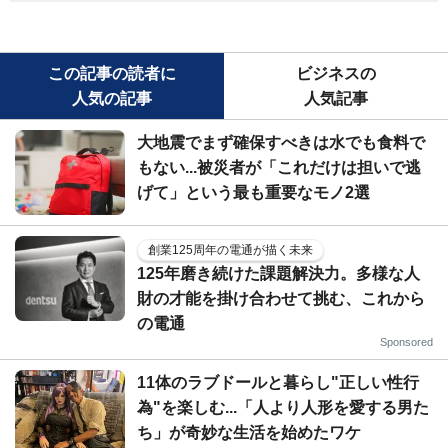
この記事の読者に
ビジネスの
人気の記事
人気記事
大地震でまず確保すべきは水でも食料で
もない...被災者が「これだけは担いで逃
げて」という最も重要なモノ2選
創業125周年の電通が描く未来
125年磨き続けた課題解決力。多様な人
財の才能を掛け合わせて挑む、これから
の電通
Sponsored
11体のラブドールと暮らし"正しい性行
為"を楽しむ...「人より人形を愛する男た
ち」が奇妙な生活を始めたワケ