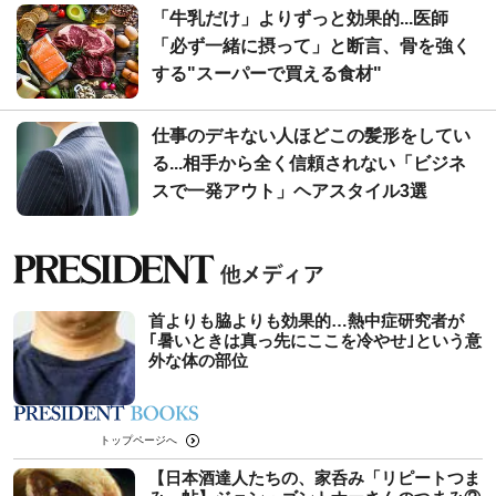
「牛乳だけ」よりずっと効果的...医師
「必ず一緒に摂って」と断言、骨を強く
する"スーパーで買える食材"
仕事のデキない人ほどこの髪形をしてい
る...相手から全く信頼されない「ビジネ
スで一発アウト」ヘアスタイル3選
首よりも脇よりも効果的…熱中症研究者が
｢暑いときは真っ先にここを冷やせ｣という意
外な体の部位
トップページへ
【日本酒達人たちの、家呑み「リピートつま