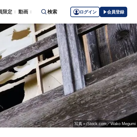
員限定
動画
検索
ログイン
会員登録
写真＝iStock.com／Wako Megumi