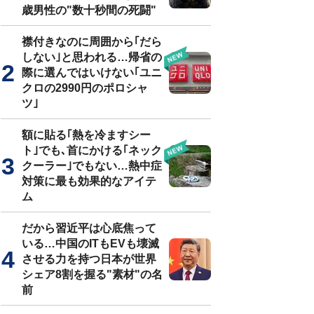
歳男性の"数十秒間の死闘"
襟付きなのに周囲から｢だら
しない｣と思われる…帰省の
際に選んではいけない｢ユニ
クロの2990円のポロシャ
ツ｣
額に貼る｢熱を冷ますシー
ト｣でも､首にかける｢ネック
クーラー｣でもない…熱中症
対策に最も効果的なアイテ
ム
だから習近平は心底焦って
いる…中国のITもEVも壊滅
させる力を持つ日本が世界
シェア8割を握る"素材"の名
前