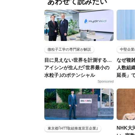
あわせて読みたい
微粒子工学の専門家が解説
中堅企業
目に見えない世界を計測する…
なぜ複雑
アイシンが生んだ｢世界最小の
人数組
水粒子｣のポテンシャル
延長」で
Sponsored
NHK大
東京都｢HTT取組推進宣言企業｣