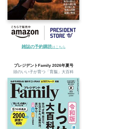
雑誌の予約購読
はこちら
プレジデントFamily 2026年夏号
頭のいい子が育つ「育脳」大百科