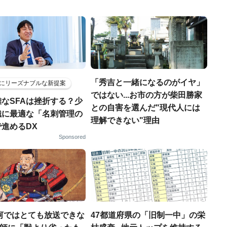
「秀吉と一緒になるのがイヤ」
にリーズナブルな新提案
ではない...お市の方が柴田勝家
なSFAは挫折する？少
との自害を選んだ"現代人には
織に最適な「名刺管理の
理解できない"理由
進めるDX
Sponsored
河ではとても放送できな
47都道府県の「旧制一中」の栄