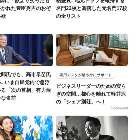
宣教師に「獣より劣ったも
枯盛衰...地元トップを維持する
書かれた豊臣秀吉のおぞ
名門22校と凋落した元名門17校
性欲
の全リスト
次郎氏でも、高市早苗氏
専用デスクが細やかにサポート
...いま自民党内で急浮
ビジネスリーダーのための安ら
いる「次の首相」有力候
ぎの空間…都心を離れて軽井沢
外な名前
の「シェア別荘」へ！
Sponsored