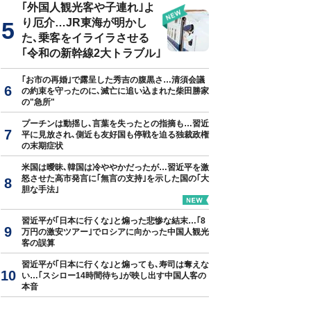
｢外国人観光客や子連れ｣よ
り厄介…JR東海が明かし
た､乗客をイライラさせる
｢令和の新幹線2大トラブル｣
｢お市の再婚｣で露呈した秀吉の腹黒さ…清須会議
の約束を守ったのに､滅亡に追い込まれた柴田勝家
の"急所"
プーチンは動揺し､言葉を失ったとの指摘も…習近
平に見放され､側近も友好国も停戦を迫る独裁政権
の末期症状
米国は曖昧､韓国は冷ややかだったが…習近平を激
怒させた高市発言に｢無言の支持｣を示した国の｢大
胆な手法｣
習近平が｢日本に行くな｣と煽った悲惨な結末…｢8
万円の激安ツアー｣でロシアに向かった中国人観光
客の誤算
習近平が｢日本に行くな｣と煽っても､寿司は奪えな
い…｢スシロー14時間待ち｣が映し出す中国人客の
本音