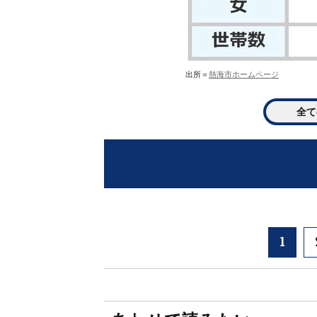
出所＝
熱海市ホームページ
全て
1