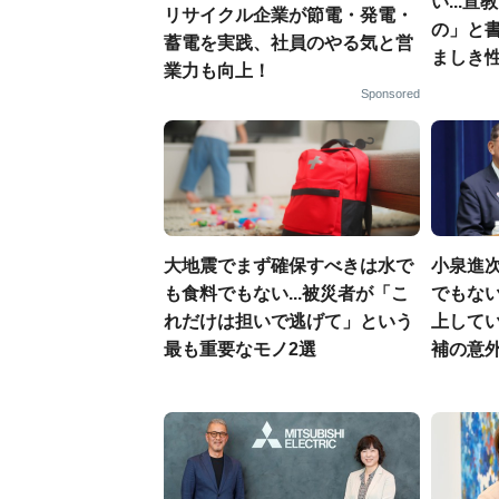
い...
リサイクル企業が節電・発電・
の」と
蓄電を実践、社員のやる気と営
ましき
業力も向上！
Sponsored
大地震でまず確保すべきは水で
小泉進
も食料でもない...被災者が「こ
でもない
れだけは担いで逃げて」という
上して
最も重要なモノ2選
補の意