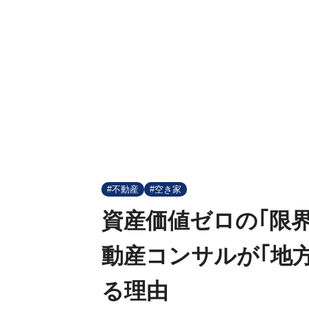
#不動産
#空き家
資産価値ゼロの｢限
動産コンサルが｢地
る理由