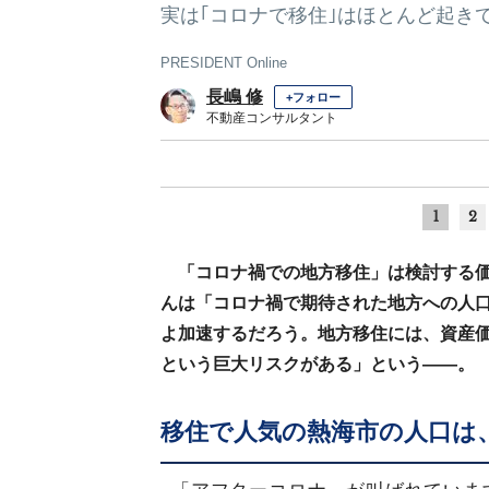
実は｢コロナで移住｣はほとんど起き
PRESIDENT Online
長嶋 修
+フォロー
不動産コンサルタント
1
2
「コロナ禍での地方移住」は検討する
んは「コロナ禍で期待された地方への人
よ加速するだろう。地方移住には、資産
という巨大リスクがある」という――。
移住で人気の熱海市の人口は