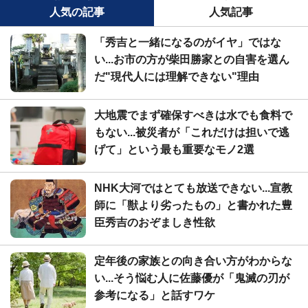
人気の記事
人気記事
「秀吉と一緒になるのがイヤ」ではな
い...お市の方が柴田勝家との自害を選ん
だ"現代人には理解できない"理由
大地震でまず確保すべきは水でも食料で
もない...被災者が「これだけは担いで逃
げて」という最も重要なモノ2選
NHK大河ではとても放送できない...宣教
師に「獣より劣ったもの」と書かれた豊
臣秀吉のおぞましき性欲
定年後の家族との向き合い方がわからな
い...そう悩む人に佐藤優が「鬼滅の刃が
参考になる」と話すワケ