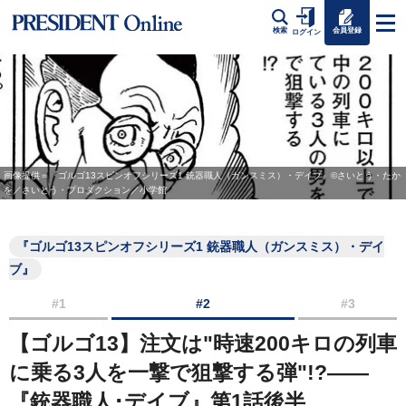
会員登録
検索
ログイン
画像提供＝『ゴルゴ13スピンオフシリーズ1 銃器職人（ガンスミス）・デイブ』©さいとう・たか
を／さいとう・プロダクション／小学館
『ゴルゴ13スピンオフシリーズ1 銃器職人（ガンスミス）・デイ
ブ』
#1
#2
#3
【ゴルゴ13】注文は"時速200キロの列車
に乗る3人を一撃で狙撃する弾"!?――
『銃器職人･デイブ』第1話後半