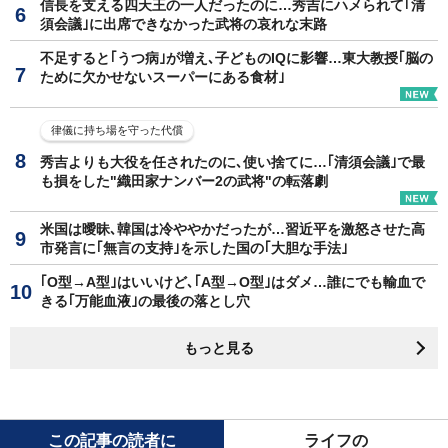
信長を支える四天王の一人だったのに…秀吉にハメられて｢清
須会議｣に出席できなかった武将の哀れな末路
不足すると｢うつ病｣が増え､子どものIQに影響…東大教授｢脳の
ために欠かせないスーパーにある食材｣
律儀に持ち場を守った代償
秀吉よりも大役を任されたのに､使い捨てに…｢清須会議｣で最
も損をした"織田家ナンバー2の武将"の転落劇
米国は曖昧､韓国は冷ややかだったが…習近平を激怒させた高
市発言に｢無言の支持｣を示した国の｢大胆な手法｣
｢O型→A型｣はいいけど､｢A型→O型｣はダメ…誰にでも輸血で
きる｢万能血液｣の最後の落とし穴
もっと見る
この記事の読者に
ライフの