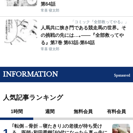
第64話
常喜 寝太郎
「コミック『全部救ってやる』」
人馬共に狭き門である競走馬の世界。そ
の挑戦の先には…｡――『全部救ってや
る』第7巻 第63話-第64話
常喜 寝太郎
INFORMATION
Sponsored
人気記事ランキング
1時間
週間
無料会員
有料会員
｢転倒→骨折→寝たきり｣の老後が待ち受け
る…医師･和田秀樹｢60代になったら真っ先に