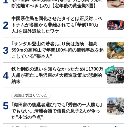
断捨離すべきもの｣【定年後の黄金期3選】
中国系住民を同化させたタイとは正反対…ベ
トナムが各国から非難されても｢華僑100万
人｣を国外追放したワケ
｢サンダル登山の若者｣より実は危険…標高
599ｍの高尾山で年間100件超の遭難事故を起
こしている"張本人"
鉄と鋼鉄の違いを知らなかったために1700万
人超が死亡…毛沢東の｢大躍進政策｣の悲劇的
結末
結論は"先送り"だった
｢織田家の後継者選び｣でも｢秀吉の一人勝ち｣
でもない…清洲会議で信長の息子2人が争っ
た"本当の争点"