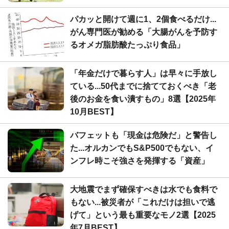
パカッと開けて週に1、2個食べるだけ...
がん専門医が勧める「大腸がんを予防す
るオメガ脂肪酸たっぷり食品」
「年金だけで暮らす人」は早々に手放し
ている...50代までに捨てておくべき「老
後のお金を食い潰すもの」8選【2025年
10月BEST】
バフェットも「現金は危険だ」と警告し
た...オルカンでもS&P500でもない、イ
ンフレ時こそ強さを発揮する「資産」
大地震でまず確保すべきは水でも食料で
もない...被災者が「これだけは担いで逃
げて」という最も重要なモノ2選【2025
年7月BEST】