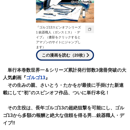
『ゴルゴ13スピンオフシリーズ
1 銃器職人（ガンスミス）・デ
イブ』（書影をクリックすると
アマゾンのサイトにジャンプし
ます）
この漫画を読む（20枚）
単行本巻数世界一＆シリーズ累計発行部数3億冊突破の大
人気劇画『
ゴルゴ13
』
その生みの親、さいとう・たかをが最後に手掛けた新連
載にして“初”のスピンオフ作品、ついに単行本化！
その主役は、長年ゴルゴ13の超絶狙撃を可能にし、ゴル
ゴ13から多額の報酬と絶大な信頼を得る男…銃器職人・デ
イブ!!