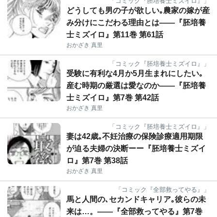
「コミック『胚培養士ミズイロ』」
どうしても男の子が欲しい｡農家の嫁が産
み分けにこだわる理由とは――『胚培養
士ミズイロ』第11巻 第61話
おかざき 真里
「コミック『胚培養士ミズイロ』」
受験に有利な4月か5月生まれにしたい｡
産む時期の厳選は愛なのか――『胚培養
士ミズイロ』第7巻 第42話
おかざき 真里
「コミック『胚培養士ミズイロ』」
妻は42歳｡不妊治療の保険診療適用期限
が迫る夫婦の決断ーー『胚培養士ミズイ
ロ』第7巻 第38話
おかざき 真里
「コミック『全部救ってやる』」
馬と人間の､セカンドキャリア｡彼らの未
来は…。――『全部救ってやる』第7巻