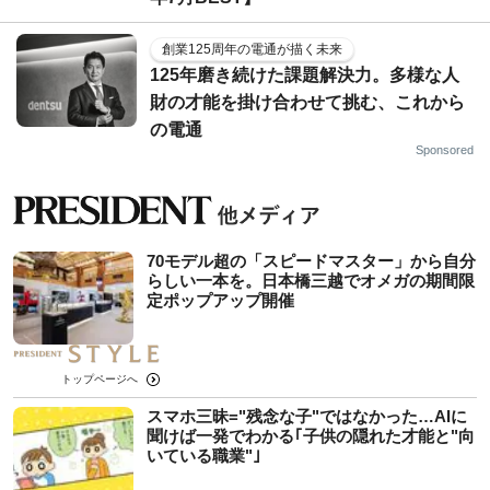
創業125周年の電通が描く未来
125年磨き続けた課題解決力。多様な人
財の才能を掛け合わせて挑む、これから
の電通
Sponsored
70モデル超の「スピードマスター」から自分
らしい一本を。日本橋三越でオメガの期間限
定ポップアップ開催
トップページへ
スマホ三昧="残念な子"ではなかった…AIに
聞けば一発でわかる｢子供の隠れた才能と"向
いている職業"｣