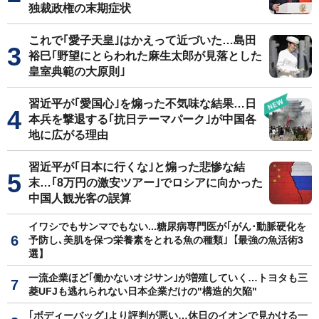
独裁政権の末期症状
これで｢愛子天皇｣はかえって近づいた…島田
裕巳｢野望にとらわれた麻生太郎が見落とした
皇室典範の大原則｣
習近平が｢愛国心｣を煽った不気味な結果…日
本兵を撃退する｢抗日テーマパーク｣が中国各
地に広がる理由
習近平が｢日本に行くな｣と煽った悲惨な結
末…｢8万円の激安ツアー｣でロシアに向かった
中国人観光客の誤算
イワシでもサンマでもない...糖尿病専門医が｢がん･動脈硬化を
予防し､美肌を保つ栄養素をとれる魚の種類｣【最強の魚活術3
選】
一流企業ほど｢働かないオジサン｣が増殖していく…トヨタも三
菱UFJも逃れられない日本企業だけの"構造的欠陥"
｢ボディーバッグ｣より評判が悪い…休日のイオンで見かける一