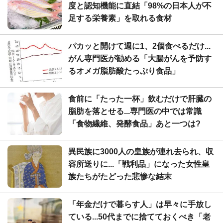
度と認知機能に直結「98%の日本人が不
足する栄養素」を取れる食材
パカッと開けて週に1、2個食べるだけ...
がん専門医が勧める「大腸がんを予防す
るオメガ脂肪酸たっぷり食品」
食前に「たった一杯」飲むだけで肝臓の
脂肪を落とせる...専門医の中では常識
「食物繊維、発酵食品」あと一つは?
異民族に3000人の皇族が連れ去られ、収
容所送りに...「戦利品」になった女性皇
族たちがたどった悲惨な結末
「年金だけで暮らす人」は早々に手放し
ている...50代までに捨てておくべき「老