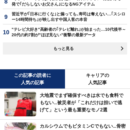
発で｢だらしないお父さん｣になるNGアイテム
習近平が｢日本に行くな｣と煽っても､寿司は奪えない…｢スシロ
ー14時間待ち｣が映し出す中国人客の本音
"テレビ大好き"高齢者の｢テレビ離れ｣が始まった…10代後半～
20代の約7割が"ほぼ見ない"衝撃の最新データ
もっと見る
この記事の読者に
キャリアの
人気の記事
人気記事
大地震でまず確保すべきは水でも食料で
もない...被災者が「これだけは担いで逃
げて」という最も重要なモノ2選
カルシウムでもビタミンCでもない...骨密