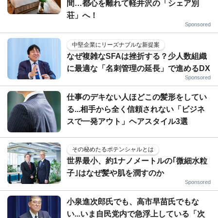
間…都心を離れて軽井沢の「シェア別
荘」へ！
Sponsored
中堅企業にリーズナブルな新提案
なぜ複雑なSFAは挫折する？少人数組織
に最適な「名刺管理の延長」で進めるDX
Sponsored
仕事のデキない人ほどこの髪形をしてい
る...相手から全く信頼されない「ビジネ
スで一発アウト」ヘアスタイル3選
その秘めたるポテンシャルとは
世界最小、約1ナノメートルの｢微細水粒
子｣はなぜ髪や肌を潤すのか
Sponsored
小泉進次郎氏でも、高市早苗氏でもな
い...いま自民党内で急浮上している「次