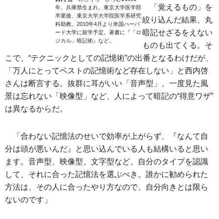
「覚えるもの」を
年、兵庫県生まれ。東京大学医学部
卒業後、東京大学大学院医学系研究
絞り込んだ結果、丸
科助教。2010年4月より米国ハーバ
暗記せざるをえない
ード大学に留学予定。著書に『「ロ
ジカル」暗記術』など。
ものも出てくる。そ
こで、“テクニックとしての記憶術”の出番となるわけだが、
「万人にとってベストの記憶術など存在しない」と西内啓
さんは断言する。抜群に耳がいい「音声型」、一度見た風
景は忘れない「映像型」など、人によって暗記の“得意ワザ”
は異なるからだ。
「合わない記憶法のせいで効率が上がらず、『なんて自
分は頭が悪いんだ』と思い込んでいる人も結構いると思い
ます。音声型、映像型、文字型など、自分のタイプを認識
して、それに合った記憶法を選ぶべき。誰かに勧められた
方法は、その人に合ったやり方なので、自分向きとは限ら
ないのです」