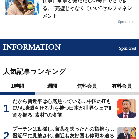
仕事に家事と慌ただしい毎日でもでき
る、“完璧じゃなくていい”セルフマネジ
メント
Sponsored
INFORMATION
Sponsored
人気記事ランキング
1時間
週間
無料会員
有料会員
だから習近平は心底焦っている…中国のITも
EVも壊滅させる力を持つ日本が世界シェア8
割を握る"素材"の名前
プーチンは動揺し､言葉を失ったとの指摘も…
習近平に見放され､側近も友好国も停戦を迫る