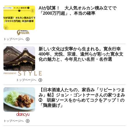
AIが試算！ 大人気オルカン積み立てで
「2000万円超」、本当の確率
トップページへ
新しい文化は安寧から生まれる。寛永行幸
400年、光悦、宗達、遠州らが彩った寛永文
化の魅力と、今年見たい名所・名作選
トップページへ
【日本酒達人たちの、家呑み「リピートつま
み」帖】ジョン・ゴントナーさんの家つまみ
➁ 胡麻ソースをからめてコクをアップ！の
「鶏唐揚げ」
トップページへ