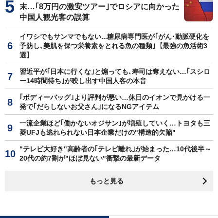
末…｢8万円の激安ツアー｣でロシアに向かった
中国人観光客の誤算
イワシでもサンマでもない...糖尿病専門医が｢がん･動脈硬化を
予防し､美肌を保つ栄養素をとれる魚の種類｣【最強の魚活術3
選】
習近平が｢日本に行くな｣と煽っても､寿司は奪えない…｢スシロ
ー14時間待ち｣が映し出す中国人客の本音
｢ボディーバッグ｣より評判が悪い…休日のイオンで見かける一
発で｢だらしないお父さん｣になるNGアイテム
一流企業ほど｢働かないオジサン｣が増殖していく…トヨタも三
菱UFJも逃れられない日本企業だけの"構造的欠陥"
"テレビ大好き"高齢者の｢テレビ離れ｣が始まった…10代後半～
20代の約7割が"ほぼ見ない"衝撃の最新データ
もっと見る