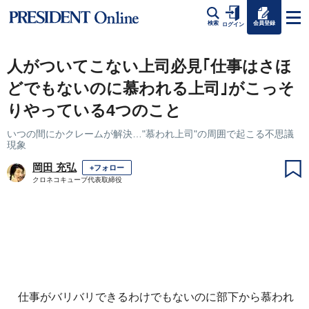
会員登録
検索
ログイン
人がついてこない上司必見｢仕事はさほ
どでもないのに慕われる上司｣がこっそ
りやっている4つのこと
いつの間にかクレームが解決…"慕われ上司"の周囲で起こる不思議
現象
岡田 充弘
+フォロー
クロネコキューブ代表取締役
仕事がバリバリできるわけでもないのに部下から慕われ