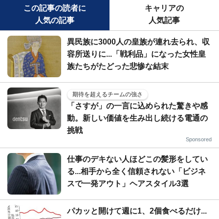
この記事の読者に
キャリアの
人気の記事
人気記事
異民族に3000人の皇族が連れ去られ、収
容所送りに...「戦利品」になった女性皇
族たちがたどった悲惨な結末
期待を超えるチームの強さ
「さすが」の一言に込められた驚きや感
動。新しい価値を生み出し続ける電通の
挑戦
Sponsored
仕事のデキない人ほどこの髪形をしてい
る...相手から全く信頼されない「ビジネ
スで一発アウト」ヘアスタイル3選
パカッと開けて週に1、2個食べるだけ...