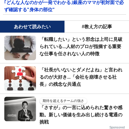
｢どんな人なのかが一発でわかる｣銀座のママが初対面で必
ず確認する"身体の部位"
あわせて読みたい
#教え方の記事
「転職したい」という邪念は上司に見破
られている...人材のプロが指摘する重要
な仕事を任されない人の特徴
「社長がいないとダメだよね」と言われ
るのが大好き...「会社を崩壊させる社
長」の残念な共通点
期待を超えるチームの強さ
「さすが」の一言に込められた驚きや感
動。新しい価値を生み出し続ける電通の
挑戦
Sponsored