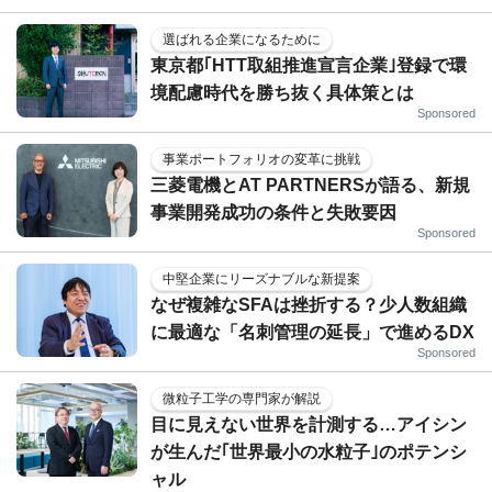
選ばれる企業になるために
東京都｢HTT取組推進宣言企業｣登録で環
境配慮時代を勝ち抜く具体策とは
Sponsored
事業ポートフォリオの変革に挑戦
三菱電機とAT PARTNERSが語る、新規
事業開発成功の条件と失敗要因
Sponsored
中堅企業にリーズナブルな新提案
なぜ複雑なSFAは挫折する？少人数組織
に最適な「名刺管理の延長」で進めるDX
Sponsored
微粒子工学の専門家が解説
目に見えない世界を計測する…アイシン
が生んだ｢世界最小の水粒子｣のポテンシ
ャル