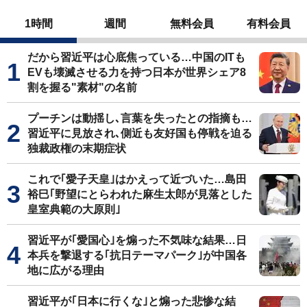
1時間
週間
無料会員
有料会員
だから習近平は心底焦っている…中国のITも
EVも壊滅させる力を持つ日本が世界シェア8
割を握る"素材"の名前
プーチンは動揺し､言葉を失ったとの指摘も…
習近平に見放され､側近も友好国も停戦を迫る
独裁政権の末期症状
これで｢愛子天皇｣はかえって近づいた…島田
裕巳｢野望にとらわれた麻生太郎が見落とした
皇室典範の大原則｣
習近平が｢愛国心｣を煽った不気味な結果…日
本兵を撃退する｢抗日テーマパーク｣が中国各
地に広がる理由
習近平が｢日本に行くな｣と煽った悲惨な結