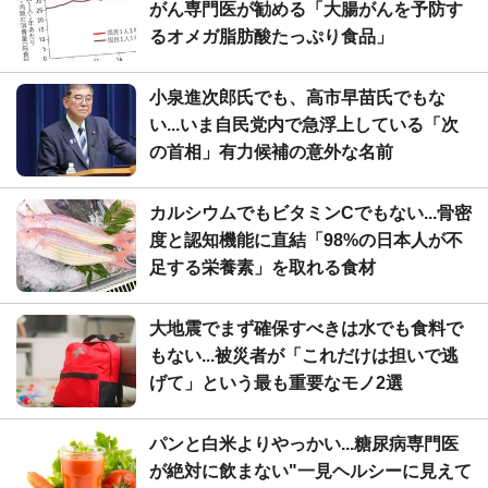
がん専門医が勧める「大腸がんを予防す
るオメガ脂肪酸たっぷり食品」
小泉進次郎氏でも、高市早苗氏でもな
い...いま自民党内で急浮上している「次
の首相」有力候補の意外な名前
カルシウムでもビタミンCでもない...骨密
度と認知機能に直結「98%の日本人が不
足する栄養素」を取れる食材
大地震でまず確保すべきは水でも食料で
もない...被災者が「これだけは担いで逃
げて」という最も重要なモノ2選
パンと白米よりやっかい...糖尿病専門医
が絶対に飲まない"一見ヘルシーに見えて