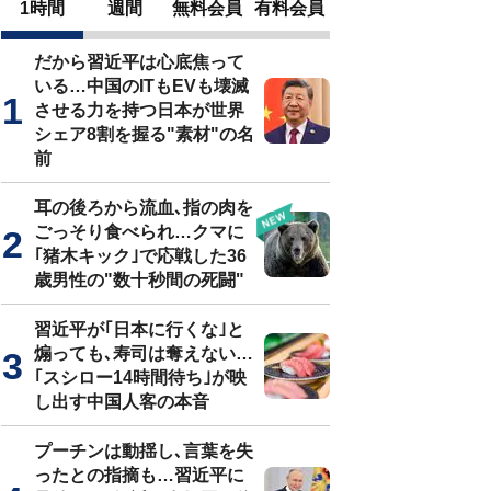
1時間
週間
無料会員
有料会員
だから習近平は心底焦って
いる…中国のITもEVも壊滅
させる力を持つ日本が世界
シェア8割を握る"素材"の名
前
耳の後ろから流血､指の肉を
ごっそり食べられ…クマに
｢猪木キック｣で応戦した36
歳男性の"数十秒間の死闘"
習近平が｢日本に行くな｣と
煽っても､寿司は奪えない…
｢スシロー14時間待ち｣が映
し出す中国人客の本音
プーチンは動揺し､言葉を失
ったとの指摘も…習近平に