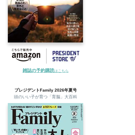
雑誌の予約購読
はこちら
プレジデントFamily 2026年夏号
頭のいい子が育つ「育脳」大百科