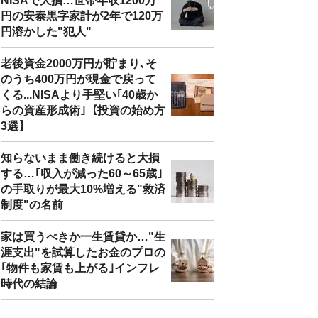
NISAで大損…世帯年収1200万
円の安泰黒字家計が2年で120万
円溶かした"犯人"
老後資金2000万円が貯まり､そ
のうち400万円が現金で戻って
くる...NISAより手堅い｢40歳か
らの資産形成術｣【投資の始め方
3選】
知らないまま働き続けると大損
する…｢収入が減った60～65歳｣
の手取りが最大10%増える"救済
制度"の名前
家は買うべきか一生賃貸か…"生
涯支出"を試算したお金のプロの
｢物件も家賃も上がる｣インフレ
時代の結論