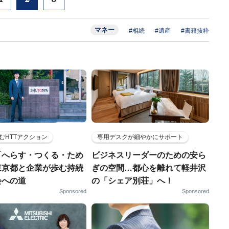
マネー
#相続
#遺産
#書籍抜粋
むHTTアクション
専用デスクが細やかにサポート
「へらす・つくる・ため
ビジネスリーダーのための安ら
東京都と企業が歩む持続
ぎの空間…都心を離れて軽井沢
会への道
の「シェア別荘」へ！
Sponsored
Sponsored