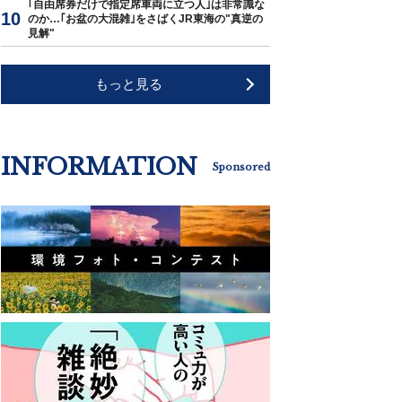
｢自由席券だけで指定席車両に立つ人｣は非常識な
のか…｢お盆の大混雑｣をさばくJR東海の"真逆の
見解"
もっと見る
INFORMATION
Sponsored