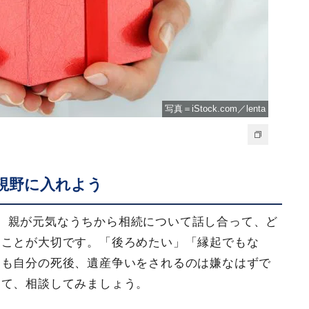
写真＝iStock.com／lenta
視野に入れよう
、親が元気なうちから相続について話し合って、ど
くことが大切です。「後ろめたい」「縁起でもな
親も自分の死後、遺産争いをされるのは嫌なはずで
して、相談してみましょう。