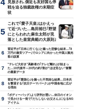
見放され､側近も友好国も停
戦を迫る独裁政権の末期症
状
これで｢愛子天皇｣はかえっ
て近づいた…島田裕巳｢野望
にとらわれた麻生太郎が見
落とした皇室典範の大原則｣
習近平が｢日本に行くな｣と煽った悲惨な結末…｢8
万円の激安ツアー｣でロシアに向かった中国人観光
客の誤算
"テレビ大好き"高齢者の｢テレビ離れ｣が始まっ
た…10代後半～20代の約7割が"ほぼ見ない"衝撃
の最新データ
習近平が｢愛国心｣を煽った不気味な結果…日本兵
を撃退する｢抗日テーマパーク｣が中国各地に広が
る理由
｢ボディーバッグ｣より評判が悪い…休日のイオン
で見かける一発で｢だらしないお父さん｣になるNG
アイテム