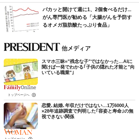
パカッと開けて週に1、2個食べるだけ...
がん専門医が勧める「大腸がんを予防す
るオメガ脂肪酸たっぷり食品」
スマホ三昧="残念な子"ではなかった…AIに
聞けば一発でわかる｢子供の隠れた才能と"向
いている職業"｣
トップページへ
恋愛､結婚､年収だけではない…1万6000人
×28年追跡調査で判明した｢容姿と寿命｣の無
視できない関係
トップページへ