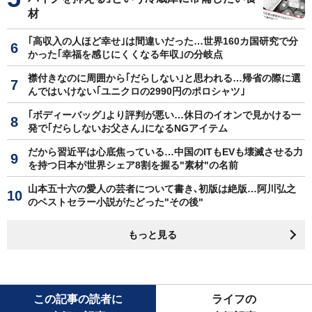
材
｢高収入の人ほど幸せ｣は間違いだった…世界160カ国研究で分
かった｢幸福を感じにくくなる年収｣の分岐点
襟付きなのに周囲から｢だらしない｣と思われる…帰省の際に選
んではいけない｢ユニクロの2990円のポロシャツ｣
｢ボディーバッグ｣より評判が悪い…休日のイオンで見かける一
発で｢だらしないお父さん｣になるNGアイテム
だから習近平は心底焦っている…中国のITもEVも壊滅させる力
を持つ日本が世界シェア8割を握る"素材"の名前
山本五十六の愛人の芸者について書き､初版は絶版…阿川弘之
のベストセラー小説がたどった"その後"
もっと見る
この記事の読者に
ライフの