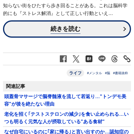
知らない街をひたすら歩き回ることがある。これは脳科学
的にも『ストレス解消』として正しい行動といえ…
続きを読む
ライフ
#メンタル
#脳
#書籍抜粋
関連記事
頭蓋骨マサージで脳脊髄液を流して若返り…"トンデモ美
容"が後を絶たない理由
老化を招く｢テストステロンの減少｣を食い止められる…い
つも明るく元気な人が摂取している"ある食材"
なぜ自宅にいるのに｢家に帰る｣と言い出すのか…認知症の