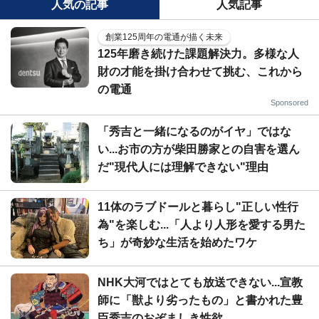
人気の記事
人気記事
創業125周年の電通が描く未来
125年磨き続けた課題解決力。多様な人
財の才能を掛け合わせて挑む、これから
の電通
Sponsored
「秀吉と一緒になるのがイヤ」ではな
い...お市の方が柴田勝家との自害を選ん
だ"現代人には理解できない"理由
11体のラブドールと暮らし"正しい性行
為"を楽しむ...「人より人形を愛する男た
ち」が奇妙な生活を始めたワケ
NHK大河ではとても放送できない...宣教
師に「獣より劣ったもの」と書かれた豊
臣秀吉のおぞましき性欲