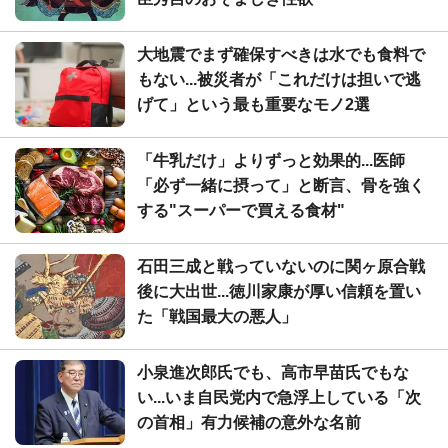
大地震でまず確保すべきは水でも食料で
もない...被災者が「これだけは担いで逃
げて」という最も重要なモノ2選
「牛乳だけ」よりずっと効果的...医師
「必ず一緒に摂って」と断言、骨を強く
する"スーパーで買える食材"
石田三成と戦っていないのに関ヶ原合戦
後に大出世...徳川家康が厚い信頼を置い
た「戦国最大の悪人」
小泉進次郎氏でも、高市早苗氏でもな
い...いま自民党内で急浮上している「次
の首相」有力候補の意外な名前