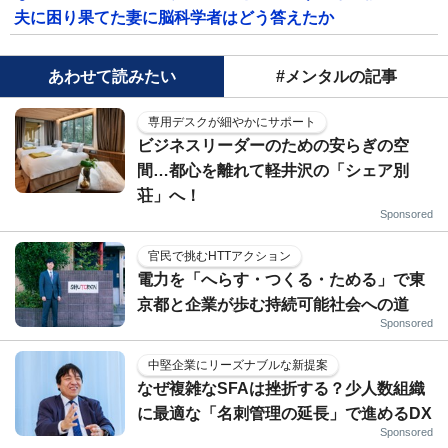
夫に困り果てた妻に脳科学者はどう答えたか
あわせて読みたい
#メンタルの記事
専用デスクが細やかにサポート
ビジネスリーダーのための安らぎの空
間…都心を離れて軽井沢の「シェア別
荘」へ！
Sponsored
官民で挑むHTTアクション
電力を「へらす・つくる・ためる」で東
京都と企業が歩む持続可能社会への道
Sponsored
中堅企業にリーズナブルな新提案
なぜ複雑なSFAは挫折する？少人数組織
に最適な「名刺管理の延長」で進めるDX
Sponsored