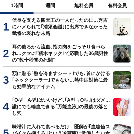
1時間
週間
無料会員
有料会員
信長を支える四天王の一人だったのに…秀吉
にハメられて｢清須会議｣に出席できなかった
武将の哀れな末路
耳の後ろから流血､指の肉をごっそり食べら
れ…クマに｢猪木キック｣で応戦した36歳男性
の"数十秒間の死闘"
額に貼る｢熱を冷ますシート｣でも､首にかける
｢ネッククーラー｣でもない…熱中症対策に最
も効果的なアイテム
｢O型→A型｣はいいけど､｢A型→O型｣はダメ…
誰にでも輸血できる｢万能血液｣の最後の落と
し穴
味噌汁に入れて食べるだけ…医師が｢血糖値ス
パイクを抑える｣という冷蔵庫に常備したい食