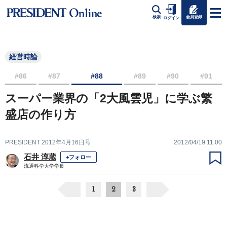
会員登録
検索
ログイン
経営時論
#86
#87
#88
#89
#90
#91
スーパー業界の「2大風雲児」に学ぶ繁
盛店の作り方
PRESIDENT 2012年4月16日号
2012/04/19 11:00
石井 淳蔵
+フォロー
流通科学大学学長
1
2
3