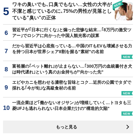
ワキの臭いでも､口臭でもない…女性の大半が
不潔と感じているのに､75%の男性が見落とし
ている"臭い"の正体
習近平が｢日本に行くな｣と煽った悲惨な結末…｢8万円の激安ツ
アー｣でロシアに向かった中国人観光客の誤算
だから習近平は心底焦っている…中国のITもEVも壊滅させる力
を持つ日本が世界シェア8割を握る"素材"の名前
富裕層の｢ペット離れ｣が止まらない…｢300万円の血統書付き犬
は時代遅れ｣という真のお金持ちが"向かった先"
エビやカニを想わせる濃密な旨味とコク…近所の公園でタダで
採れる｢今が旬｣な高級食材の名前
一流企業ほど｢働かないオジサン｣が増殖していく…トヨタも三
菱UFJも逃れられない日本企業だけの"構造的欠陥"
もっと見る