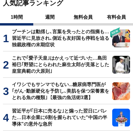
人気記事ランキング
1時間
週間
無料会員
有料会員
プーチンは動揺し､言葉を失ったとの指摘も…
習近平に見放され､側近も友好国も停戦を迫る
独裁政権の末期症状
これで｢愛子天皇｣はかえって近づいた…島田
裕巳｢野望にとらわれた麻生太郎が見落とした
皇室典範の大原則｣
イワシでもサンマでもない...糖尿病専門医が
｢がん･動脈硬化を予防し､美肌を保つ栄養素を
とれる魚の種類｣【最強の魚活術3選】
習近平が｢日本に売るな｣と煽った翌日にバレ
た…日本企業に6割を握られていた"中国の半
導体"の意外な急所