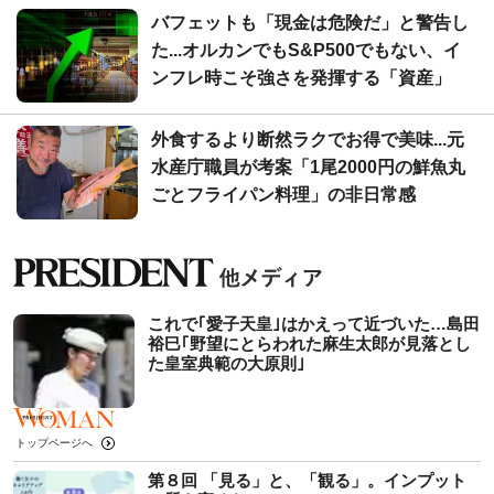
バフェットも「現金は危険だ」と警告し
た...オルカンでもS&P500でもない、イ
ンフレ時こそ強さを発揮する「資産」
外食するより断然ラクでお得で美味...元
水産庁職員が考案「1尾2000円の鮮魚丸
ごとフライパン料理」の非日常感
これで｢愛子天皇｣はかえって近づいた…島田
裕巳｢野望にとらわれた麻生太郎が見落とし
た皇室典範の大原則｣
トップページへ
第８回 「見る」と、「観る」。インプット