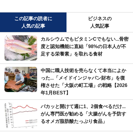
この記事の読者に
ビジネスの
人気の記事
人気記事
カルシウムでもビタミンCでもない...骨密
度と認知機能に直結「98%の日本人が不
足する栄養素」を取れる食材
中国に職人技術を売らなくて本当によか
った...「メイドインジャパン財布」を復
権させた「大阪の町工場」の戦略【2026
年1月BEST】
パカッと開けて週に1、2個食べるだけ...
がん専門医が勧める「大腸がんを予防す
るオメガ脂肪酸たっぷり食品」