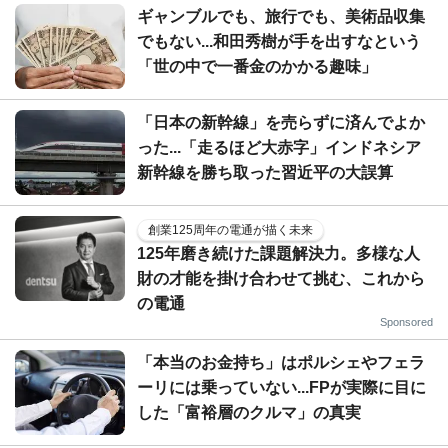
ギャンブルでも、旅行でも、美術品収集
でもない...和田秀樹が手を出すなという
「世の中で一番金のかかる趣味」
「日本の新幹線」を売らずに済んでよか
った...「走るほど大赤字」インドネシア
新幹線を勝ち取った習近平の大誤算
創業125周年の電通が描く未来
125年磨き続けた課題解決力。多様な人
財の才能を掛け合わせて挑む、これから
の電通
Sponsored
「本当のお金持ち」はポルシェやフェラ
ーリには乗っていない...FPが実際に目に
した「富裕層のクルマ」の真実