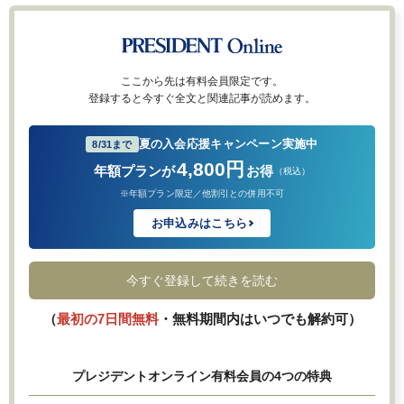
ここから先は有料会員限定です。
登録すると今すぐ全文と関連記事が読めます。
夏の入会応援キャンペーン実施中
8/31まで
4,800円
年額プランが
お得
（税込）
※年額プラン限定／他割引との併用不可
お申込みはこちら
今すぐ登録して続きを読む
（
最初の7日間無料
・無料期間内はいつでも解約可）
プレジデントオンライン有料会員の4つの特典