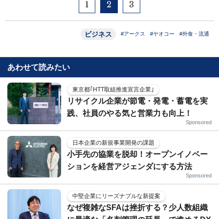
1
2
3
ビジネス
#アークス
#ヤオコー
#外食・流通
あわせて読みたい
東京都｢HTT取組推進宣言企業｣
リサイクル企業が節電・発電・蓄電を実
践、社員のやる気と営業力も向上！
Sponsored
日本企業の新規事業開発の課題
小手先の協業を脱却！オープンイノベー
ションを経営アジェンダにする方法
Sponsored
中堅企業にリーズナブルな新提案
なぜ複雑なSFAは挫折する？少人数組織