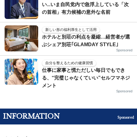
い...いま自民党内で急浮上している「次
の首相」有力候補の意外な名前
新しい形の福利厚生として活用
ホテルと別荘の利点を凝縮…経営者が選
ぶシェア別荘｢GLAMDAY STYLE｣
Sponsored
自分を整えるための健康習慣
仕事に家事と慌ただしい毎日でもでき
る、“完璧じゃなくていい”セルフマネジ
メント
Sponsored
INFORMATION
Sponsored