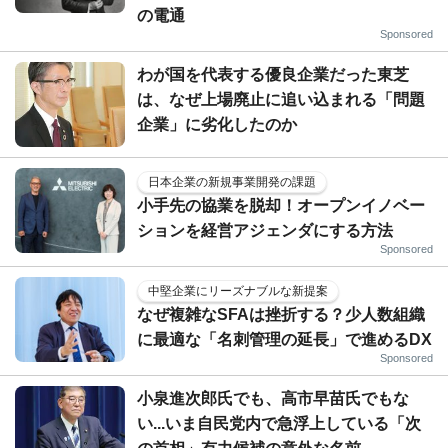
の電通
Sponsored
わが国を代表する優良企業だった東芝
は、なぜ上場廃止に追い込まれる「問題
企業」に劣化したのか
日本企業の新規事業開発の課題
小手先の協業を脱却！オープンイノベー
ションを経営アジェンダにする方法
Sponsored
中堅企業にリーズナブルな新提案
なぜ複雑なSFAは挫折する？少人数組織
に最適な「名刺管理の延長」で進めるDX
Sponsored
小泉進次郎氏でも、高市早苗氏でもな
い...いま自民党内で急浮上している「次