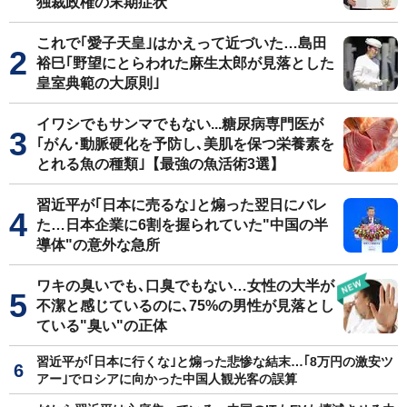
独裁政権の末期症状
これで｢愛子天皇｣はかえって近づいた…島田
裕巳｢野望にとらわれた麻生太郎が見落とした
皇室典範の大原則｣
イワシでもサンマでもない...糖尿病専門医が
｢がん･動脈硬化を予防し､美肌を保つ栄養素を
とれる魚の種類｣【最強の魚活術3選】
習近平が｢日本に売るな｣と煽った翌日にバレ
た…日本企業に6割を握られていた"中国の半
導体"の意外な急所
ワキの臭いでも､口臭でもない…女性の大半が
不潔と感じているのに､75%の男性が見落とし
ている"臭い"の正体
習近平が｢日本に行くな｣と煽った悲惨な結末…｢8万円の激安ツ
アー｣でロシアに向かった中国人観光客の誤算