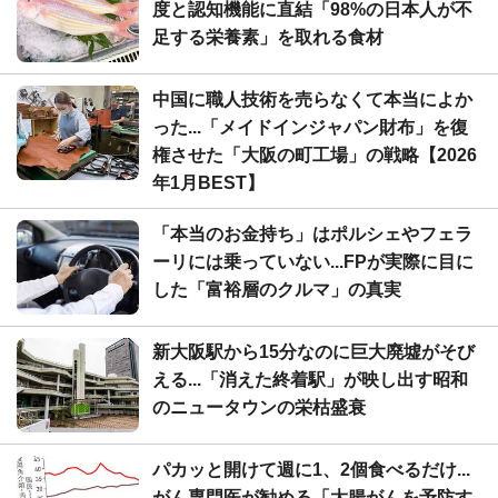
度と認知機能に直結「98%の日本人が不
足する栄養素」を取れる食材
中国に職人技術を売らなくて本当によか
った...「メイドインジャパン財布」を復
権させた「大阪の町工場」の戦略【2026
年1月BEST】
「本当のお金持ち」はポルシェやフェラ
ーリには乗っていない...FPが実際に目に
した「富裕層のクルマ」の真実
新大阪駅から15分なのに巨大廃墟がそび
える...「消えた終着駅」が映し出す昭和
のニュータウンの栄枯盛衰
パカッと開けて週に1、2個食べるだけ...
がん専門医が勧める「大腸がんを予防す