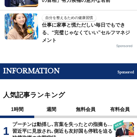
の首相」有力候補の意外な名前
自分を整えるための健康習慣
仕事に家事と慌ただしい毎日でもでき
る、“完璧じゃなくていい”セルフマネジ
メント
Sponsored
INFORMATION
Sponsored
人気記事ランキング
1時間
週間
無料会員
有料会員
プーチンは動揺し､言葉を失ったとの指摘も…
習近平に見放され､側近も友好国も停戦を迫る