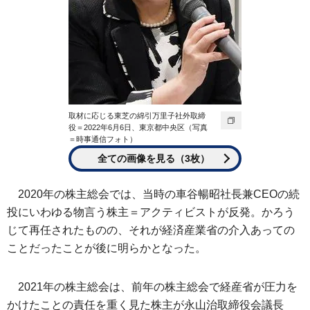
取材に応じる東芝の綿引万里子社外取締
役＝2022年6月6日、東京都中央区（写真
＝時事通信フォト）
全ての画像を見る（3枚）
2020年の株主総会では、当時の車谷暢昭社長兼CEOの続
投にいわゆる物言う株主＝アクティビストが反発。かろう
じて再任されたものの、それが経済産業省の介入あっての
ことだったことが後に明らかとなった。
2021年の株主総会は、前年の株主総会で経産省が圧力を
かけたことの責任を重く見た株主が永山治取締役会議長