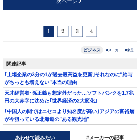
次ページ
1
2
3
4
ビジネス
#メーカー
#東芝
関連記事
｢上場企業の3分の1が過去最高益を更新｣それなのに"給与
がちっとも増えない"本当の理由
天才経営者･孫正義も想定外だった…ソフトバンクを1.7兆
円の大赤字に沈めた｢世界経済の2大変化｣
｢中国人の間ではニセコより知名度が高い｣アジアの富裕層
が今狙っている北海道の"ある観光地"
あわせて読みたい
#メーカーの記事