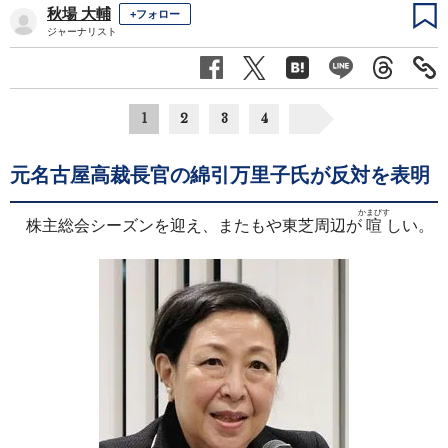
秋場 大輔
+フォロー
ジャーナリスト
1
2
3
4
元名古屋高裁長官の綿引万里子氏が反対を表明
かまびす
株主総会シーズンを迎え、またもや東芝周辺が
喧
しい。