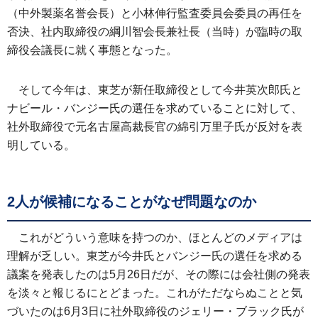
（中外製薬名誉会長）と小林伸行監査委員会委員の再任を
否決、社内取締役の綱川智会長兼社長（当時）が臨時の取
締役会議長に就く事態となった。
そして今年は、東芝が新任取締役として今井英次郎氏と
ナビール・バンジー氏の選任を求めていることに対して、
社外取締役で元名古屋高裁長官の綿引万里子氏が反対を表
明している。
2人が候補になることがなぜ問題なのか
これがどういう意味を持つのか、ほとんどのメディアは
理解が乏しい。東芝が今井氏とバンジー氏の選任を求める
議案を発表したのは5月26日だが、その際には会社側の発表
を淡々と報じるにとどまった。これがただならぬことと気
づいたのは6月3日に社外取締役のジェリー・ブラック氏が