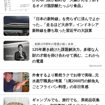
るオメガ脂肪酸たっぷり食品」
「日本の新幹線」を売らずに済んでよか
った...「走るほど大赤字」インドネシア
新幹線を勝ち取った習近平の大誤算
創業125周年の電通が描く未来
125年磨き続けた課題解決力。多様な人
財の才能を掛け合わせて挑む、これから
の電通
Sponsored
外食するより断然ラクでお得で美味...元
水産庁職員が考案「1尾2000円の鮮魚丸
ごとフライパン料理」の非日常感
ギャンブルでも、旅行でも、美術品収集