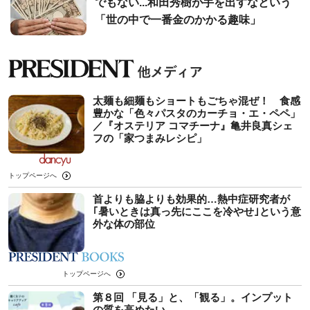
でもない...和田秀樹が手を出すなという
「世の中で一番金のかかる趣味」
太麺も細麺もショートもごちゃ混ぜ！ 食感
豊かな「色々パスタのカーチョ・エ・ペペ」
／『オステリア コマチーナ』亀井良真シェ
フの「家つまみレシピ」
トップページへ
首よりも脇よりも効果的…熱中症研究者が
｢暑いときは真っ先にここを冷やせ｣という意
外な体の部位
トップページへ
第８回 「見る」と、「観る」。インプット
の質を高めたい。