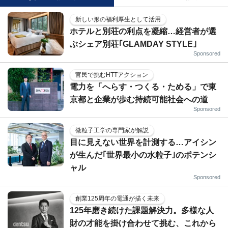
新しい形の福利厚生として活用
ホテルと別荘の利点を凝縮…経営者が選
ぶシェア別荘｢GLAMDAY STYLE｣
Sponsored
官民で挑むHTTアクション
電力を「へらす・つくる・ためる」で東
京都と企業が歩む持続可能社会への道
Sponsored
微粒子工学の専門家が解説
目に見えない世界を計測する…アイシン
が生んだ｢世界最小の水粒子｣のポテンシ
ャル
Sponsored
創業125周年の電通が描く未来
125年磨き続けた課題解決力。多様な人
財の才能を掛け合わせて挑む、これから