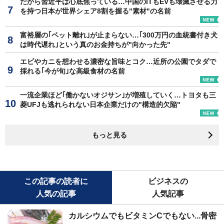
だから習近平は心底焦っている…中国のITもEVも壊滅させる力
を持つ日本が世界シェア8割を握る"素材"の名前
富裕層の｢ペット離れ｣が止まらない…｢300万円の血統書付き犬
は時代遅れ｣という真のお金持ちが"向かった先"
エビやカニを想わせる濃密な旨味とコク…近所の公園でタダで
採れる｢今が旬｣な高級食材の名前
一流企業ほど｢働かないオジサン｣が増殖していく…トヨタも三
菱UFJも逃れられない日本企業だけの"構造的欠陥"
もっと見る
この記事の読者に
ビジネスの
人気の記事
人気記事
カルシウムでもビタミンCでもない...骨密