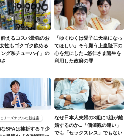
く酔えるコスパ最強のお
「ゆくゆくは愛子に天皇になっ
若い女性もゴクゴク飲める
てほしい」そう願う上皇陛下の
ロング系チューハイ」の
心を無にした...悠仁さま誕生を
怖さ
利用した政府の罪
なぜ日本人夫婦の3組に1組が離
にリーズナブルな新提案
婚するのか...「価値観の違い」
なSFAは挫折する？少
でも「セックスレス」でもない