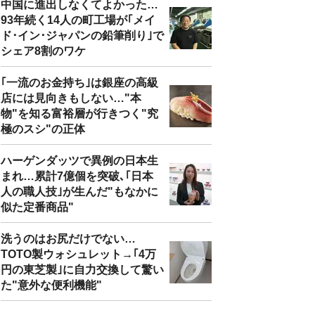
中国に進出しなくてよかった…
93年続く14人の町工場が｢メイ
ド･イン･ジャパンの鉛筆削り｣で
シェア8割のワケ
｢一流のお金持ち｣は銀座の高級
店には見向きもしない…"本
物"を知る富裕層が行きつく"究
極のスシ"の正体
ハーゲンダッツで異例の日本生
まれ…累計7億個を突破､｢日本
人の職人技｣が生んだ"もなかに
似た定番商品"
洗うのはお尻だけでない…
TOTO製ウォシュレット→｢4万
円の東芝製｣に自力交換して驚い
た"意外な便利機能"