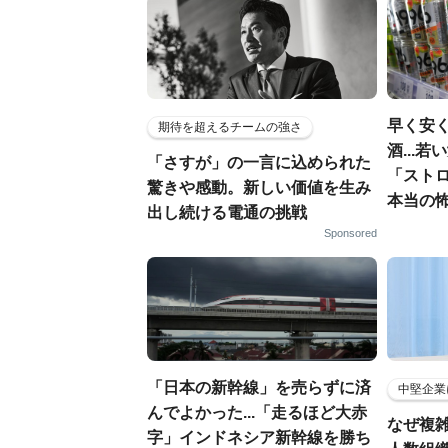
早く安
期待を超えるチームの強さ
酒...
「さすが」の一言に込められた
「スト
驚きや感動。新しい価値を生み
本当の
出し続ける電通の挑戦
Sponsored
「日本の新幹線」を売らずに済
中堅企業
んでよかった...「走るほど大赤
なぜ複雑
字」インドネシア新幹線を勝ち