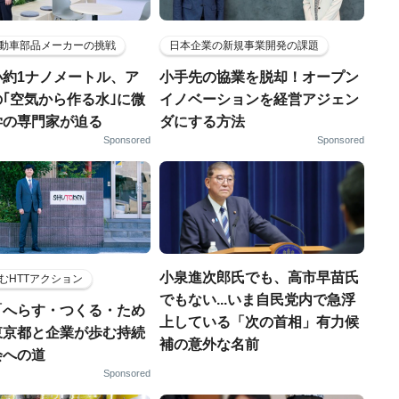
動車部品メーカーの挑戦
日本企業の新規事業開発の課題
小約1ナノメートル、ア
小手先の協業を脱却！オープン
｢空気から作る水｣に微
イノベーションを経営アジェン
学の専門家が迫る
ダにする方法
Sponsored
Sponsored
小泉進次郎氏でも、高市早苗氏
むHTTアクション
でもない...いま自民党内で急浮
「へらす・つくる・ため
上している「次の首相」有力候
東京都と企業が歩む持続
補の意外な名前
会への道
Sponsored