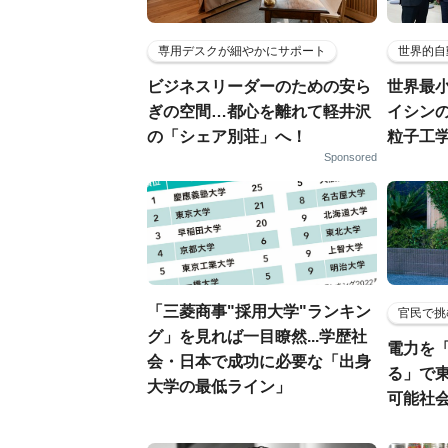
専用デスクが細やかにサポート
世界的自
ビジネスリーダーのための安ら
世界最
ぎの空間…都心を離れて軽井沢
イシンの
の「シェア別荘」へ！
粒子工
Sponsored
「三菱商事"採用大学"ランキン
官民で挑
グ」を見れば一目瞭然...学歴社
電力を
会・日本で成功に必要な「出身
る」で
大学の最低ライン」
可能社