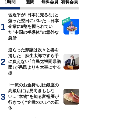
1時間
週間
無料会員
有料会員
習近平が｢日本に売るな｣と
煽った翌日にバレた…日本
企業に6割を握られてい
た"中国の半導体"の意外な
急所
逆らった県議は次々と姿を
消した…麻生太郎ですら手
に負えない｢自民党福岡県議
団｣が県民よりも大事にする
掟
｢一流のお金持ち｣は銀座の
高級店には見向きもしな
い…"本物"を知る富裕層が
行きつく"究極のスシ"の正
体