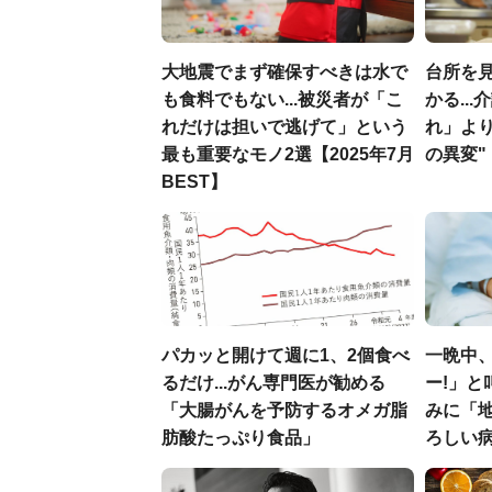
大地震でまず確保すべきは水で
台所を
も食料でもない...被災者が「こ
かる..
れだけは担いで逃げて」という
れ」よ
最も重要なモノ2選【2025年7月
の異変"
BEST】
パカッと開けて週に1、2個食べ
一晩中
るだけ...がん専門医が勧める
ー!」と
「大腸がんを予防するオメガ脂
みに「
肪酸たっぷり食品」
ろしい