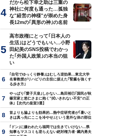
だから松下幸之助は三重の
神社に何度も通った…孤独
な"経営の神様"が崇めた身
長12mの｢異形の神｣の名前
真はイメージです
高市政権にとって｢日本人の
生活｣はどうでもいい…小野
田紀美のSNS投稿でわかっ
た｢外国人政策｣の本当の狙
い
｢自宅でゆっくり静養｣はむしろ逆効果…東北大学
名誉教授がリハビリの主役に据えた｢腎臓を強くす
る歩き方｣
やっぱり｢愛子天皇｣しかない…島田裕巳｢国民が秋
篠宮家と悠仁さまに抱く"拭いきれない不安"の正
体｣【次代の皇室3選】
首よりも脇よりも効果的…熱中症研究者が｢暑いと
きは真っ先にここを冷やせ｣という意外な体の部位
｢ドン｣に嫌われたら福岡では生きていけない…県
知事もマスコミも逆らえない絶対権力者･藏内勇夫