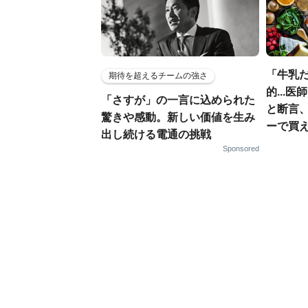
「牛乳
期待を超えるチームの強さ
的...
「さすが」の一言に込められた
と断言
驚きや感動。新しい価値を生み
ーで買え
出し続ける電通の挑戦
Sponsored