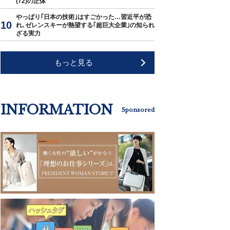
(72)の正体
やっぱり｢日本の技術｣はすごかった…習近平が恐
れ､ゼレンスキーが熱望する｢超巨大企業｣の知られ
ざる実力
もっと見る
INFORMATION
Sponsored