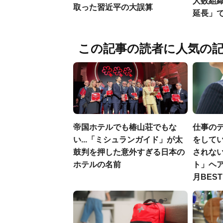
人数組
取った習近平の大誤算
延長」で
この記事の読者に人気の
帝国ホテルでも椿山荘でもな
仕事の
い...「ミシュランガイド」が太
をしてい
鼓判を押した意外すぎる日本の
されな
ホテルの名前
ト」ヘア
月BES