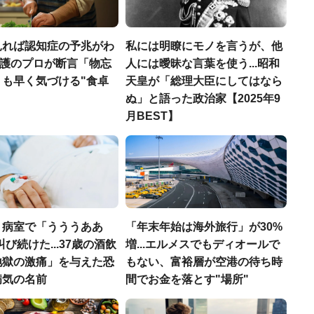
見れば認知症の予兆がわ
私には明瞭にモノを言うが、他
.介護のプロが断言「物忘
人には曖昧な言葉を使う...昭和
りも早く気づける"食卓
天皇が「総理大臣にしてはなら
ぬ」と語った政治家【2025年9
月BEST】
、病室で「うううああ
「年末年始は海外旅行」が30%
叫び続けた...37歳の酒飲
増...エルメスでもディオールで
地獄の激痛」を与えた恐
もない、富裕層が空港の待ち時
病気の名前
間でお金を落とす"場所"