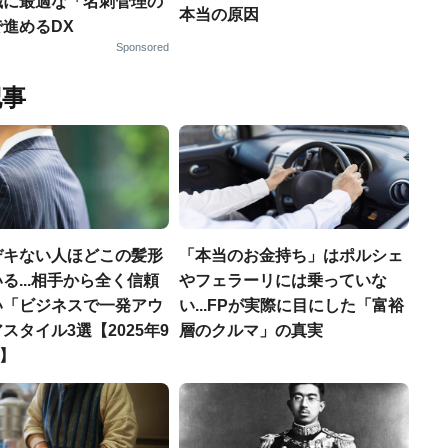
織に最適な「名刺管理の
本当の原因
進めるDX
Sponsored
記事
デキない人ほどこの髪形
「本当のお金持ち」はポルシェ
る...相手から全く信頼
やフェラーリには乗っていな
い「ビジネスで一発アウ
い...FPが実際に目にした「富裕
スタイル3選【2025年9
層のクルマ」の真実
T】