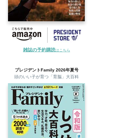
雑誌の予約購読
はこちら
プレジデントFamily 2026年夏号
頭のいい子が育つ「育脳」大百科