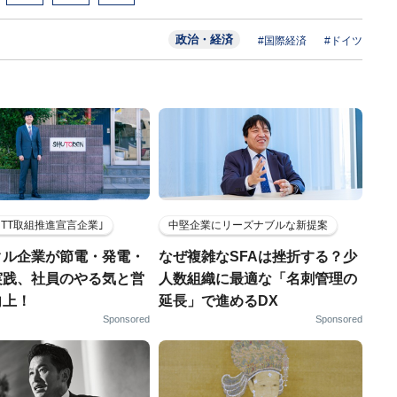
政治・経済
#国際経済
#ドイツ
HTT取組推進宣言企業｣
中堅企業にリーズナブルな新提案
クル企業が節電・発電・
なぜ複雑なSFAは挫折する？少
実践、社員のやる気と営
人数組織に最適な「名刺管理の
向上！
延長」で進めるDX
Sponsored
Sponsored