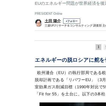
EUのエネルギー問題が世界経済を後
PRESIDENT Online
土田 陽介
+フォロー
三菱UFJリサーチ＆コンサルティング 調査部 
1
エネルギーの脱ロシアに舵を切
欧州連合（EU）の執行部局である欧
脱却計画である「リパワーEU」（3月
室効果ガス削減目標（1990年対比で
「Fit for 55」を土台に、以下の3