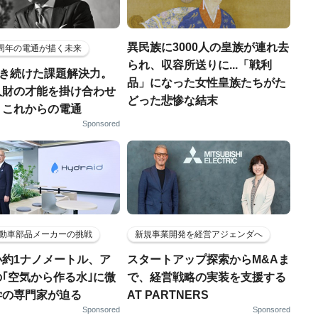
異民族に3000人の皇族が連れ去
5周年の電通が描く未来
られ、収容所送りに...「戦利
磨き続けた課題解決力。
品」になった女性皇族たちがた
人財の才能を掛け合わせ
どった悲惨な結末
、これからの電通
Sponsored
動車部品メーカーの挑戦
新規事業開発を経営アジェンダへ
小約1ナノメートル、ア
スタートアップ探索からM&Aま
｢空気から作る水｣に微
で、経営戦略の実装を支援する
学の専門家が迫る
AT PARTNERS
Sponsored
Sponsored