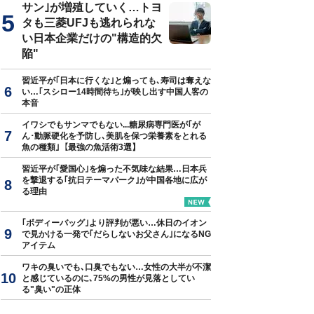
サン｣が増殖していく…トヨ
タも三菱UFJも逃れられな
い日本企業だけの"構造的欠
陥"
習近平が｢日本に行くな｣と煽っても､寿司は奪えな
い…｢スシロー14時間待ち｣が映し出す中国人客の
本音
イワシでもサンマでもない...糖尿病専門医が｢が
ん･動脈硬化を予防し､美肌を保つ栄養素をとれる
魚の種類｣【最強の魚活術3選】
習近平が｢愛国心｣を煽った不気味な結果…日本兵
を撃退する｢抗日テーマパーク｣が中国各地に広が
る理由
｢ボディーバッグ｣より評判が悪い…休日のイオン
で見かける一発で｢だらしないお父さん｣になるNG
アイテム
ワキの臭いでも､口臭でもない…女性の大半が不潔
と感じているのに､75%の男性が見落としてい
る"臭い"の正体