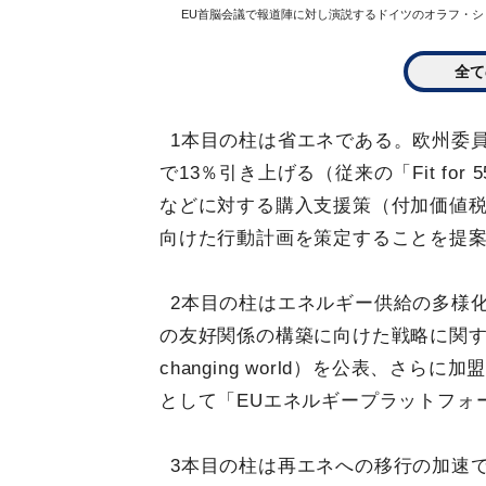
EU首脳会議で報道陣に対し演説するドイツのオラフ・ショ
全て
1本目の柱は省エネである。欧州委員会
で13％引き上げる（従来の「Fit f
などに対する購入支援策（付加価値
向けた行動計画を策定することを提
2本目の柱はエネルギー供給の多様
の友好関係の構築に向けた戦略に関する文書（EU 
changing world）を公表、
として「EUエネルギープラットフォ
3本目の柱は再エネへの移行の加速である