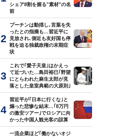
シェア8割を握る"素材"の名
前
プーチンは動揺し､言葉を失
ったとの指摘も…習近平に
見放され､側近も友好国も停
戦を迫る独裁政権の末期症
状
これで｢愛子天皇｣はかえっ
て近づいた…島田裕巳｢野望
にとらわれた麻生太郎が見
落とした皇室典範の大原則｣
習近平が｢日本に行くな｣と
煽った悲惨な結末…｢8万円
の激安ツアー｣でロシアに向
かった中国人観光客の誤算
一流企業ほど｢働かないオジ