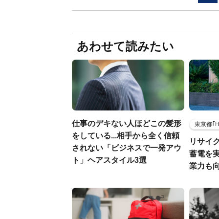
あわせて読みたい
仕事のデキない人ほどこの髪形
東京都｢
をしている...相手から全く信頼
リサイ
されない「ビジネスで一発アウ
蓄電を
ト」ヘアスタイル3選
業力も