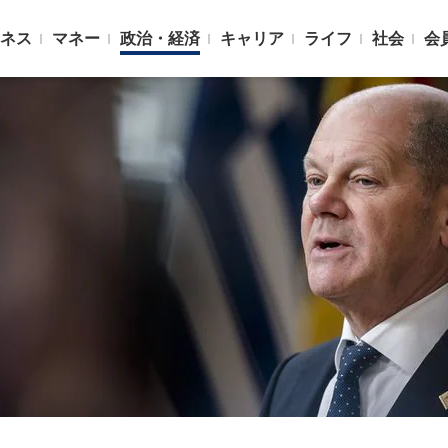
ネス
マネー
政治・経済
キャリア
ライフ
社会
会