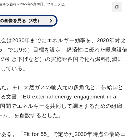
ルツ首相＝2022年5月30日、ブリュッセル
の画像を見る（3枚）
は2030年までにエネルギー効率を、2020年対比
or 55」では9％）目標を設定、経済性に優れた暖房設備
税の引き下げなど）の実施や各国で化石燃料削減に
案している。
化だ。主に天然ガスの輸入元の多角化と、供給国と
external energy engagement in a
さらに加盟国間でエネルギーを共同して調達するための組織
ーム」を創設するとした。
。「Fit for 55」で定めた2030年時点の最終エ