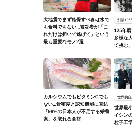
大地震でまず確保すべきは水で
創業12
も食料でもない...被災者が「こ
125年
れだけは担いで逃げて」という
多様な
最も重要なモノ2選
て挑む
カルシウムでもビタミンCでも
世界的自
ない...骨密度と認知機能に直結
世界最
「98%の日本人が不足する栄養
イシンの
素」を取れる食材
粒子工