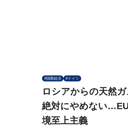
#国際経済
#ドイツ
ロシアからの天然ガ
絶対にやめない…E
境至上主義