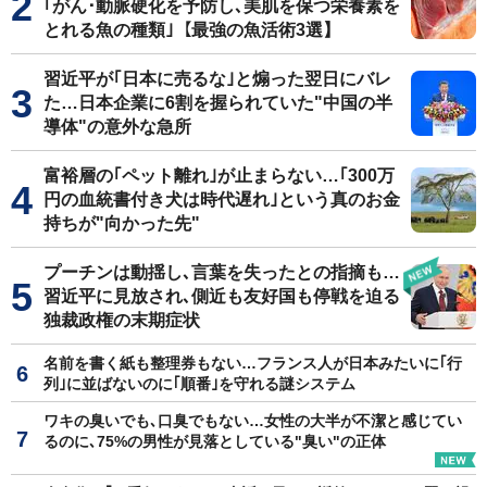
｢がん･動脈硬化を予防し､美肌を保つ栄養素を
とれる魚の種類｣【最強の魚活術3選】
習近平が｢日本に売るな｣と煽った翌日にバレ
た…日本企業に6割を握られていた"中国の半
導体"の意外な急所
富裕層の｢ペット離れ｣が止まらない…｢300万
円の血統書付き犬は時代遅れ｣という真のお金
持ちが"向かった先"
プーチンは動揺し､言葉を失ったとの指摘も…
習近平に見放され､側近も友好国も停戦を迫る
独裁政権の末期症状
名前を書く紙も整理券もない…フランス人が日本みたいに｢行
列｣に並ばないのに｢順番｣を守れる謎システム
ワキの臭いでも､口臭でもない…女性の大半が不潔と感じてい
るのに､75%の男性が見落としている"臭い"の正体