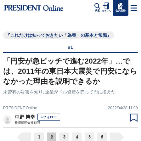
会員登録
検索
ログイン
『これだけは知っておきたい「為替」の基本と常識』
#1
「円安が急ピッチで進む2022年」…で
は、2011年の東日本大震災で円安になら
なかった理由を説明できるか
未曽有の災害を知り､企業がドル資産を売って円に換えた
PRESIDENT Online
2022/04/28 11:00
中野 博幸
+フォロー
投資顧問会社顧問
1
2
3
4
5
6