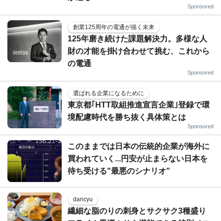
Sponsored
創業125周年の電通が描く未来
125年磨き続けた課題解決力。多様な人
財の才能を掛け合わせて挑む、これから
の電通
Sponsored
選ばれる企業になるために
東京都｢HTT取組推進宣言企業｣登録で環
境配慮時代を勝ち抜く具体策とは
Sponsored
このままでは日本の伝統的企業が海外に
買われていく...円安が止まらない日本を
待ち受ける"最悪のシナリオ"
dancyu
繊細な脂のりの刺身とサクサク3種盛り