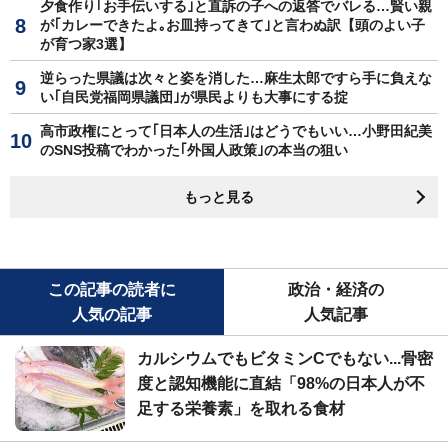
夕食作り｢お手伝いする｣と直訴の子への返答でバレる…賢い親
が｢カレーできたよ｡お皿持ってきて｣と言わぬ訳【頭のよい子
が育つ家3選】
逆らった県議は次々と姿を消した…麻生太郎ですら手に負えな
い｢自民党福岡県議団｣が県民よりも大事にする掟
高市政権にとって｢日本人の生活｣はどうでもいい…小野田紀美
のSNS投稿でわかった｢外国人政策｣の本当の狙い
もっと見る
この記事の読者に
政治・経済の
人気の記事
人気記事
カルシウムでもビタミンCでもない...骨密
度と認知機能に直結「98%の日本人が不
足する栄養素」を取れる食材