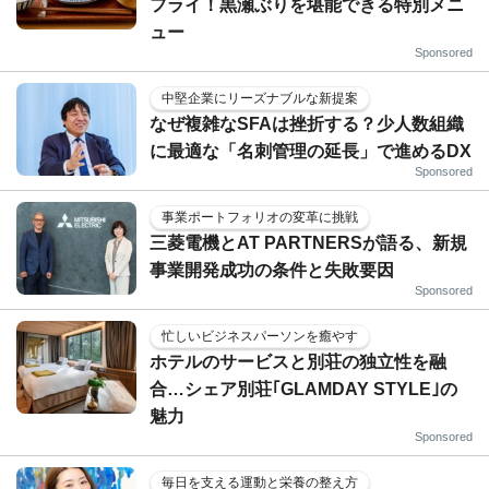
フライ！黒瀬ぶりを堪能できる特別メニ
ュー
Sponsored
中堅企業にリーズナブルな新提案
なぜ複雑なSFAは挫折する？少人数組織
に最適な「名刺管理の延長」で進めるDX
Sponsored
事業ポートフォリオの変革に挑戦
三菱電機とAT PARTNERSが語る、新規
事業開発成功の条件と失敗要因
Sponsored
忙しいビジネスパーソンを癒やす
ホテルのサービスと別荘の独立性を融
合…シェア別荘｢GLAMDAY STYLE｣の
魅力
Sponsored
毎日を支える運動と栄養の整え方