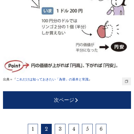
出典＝『
これだけは知っておきたい「為替」の基本と常識
』
次ページ
1
2
3
4
5
6