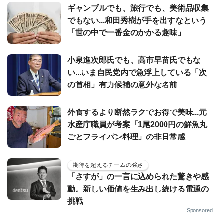
ギャンブルでも、旅行でも、美術品収集
でもない...和田秀樹が手を出すなという
「世の中で一番金のかかる趣味」
小泉進次郎氏でも、高市早苗氏でもな
い...いま自民党内で急浮上している「次
の首相」有力候補の意外な名前
外食するより断然ラクでお得で美味...元
水産庁職員が考案「1尾2000円の鮮魚丸
ごとフライパン料理」の非日常感
期待を超えるチームの強さ
「さすが」の一言に込められた驚きや感
動。新しい価値を生み出し続ける電通の
挑戦
Sponsored