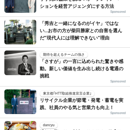
ションを経営アジェンダにする方法
Sponsored
「秀吉と一緒になるのがイヤ」ではな
い...お市の方が柴田勝家との自害を選ん
だ"現代人には理解できない"理由
期待を超えるチームの強さ
「さすが」の一言に込められた驚きや感
動。新しい価値を生み出し続ける電通の
挑戦
Sponsored
東京都｢HTT取組推進宣言企業｣
リサイクル企業が節電・発電・蓄電を実
践、社員のやる気と営業力も向上！
Sponsored
dancyu