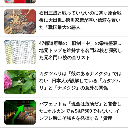
石田三成と戦っていないのに関ヶ原合戦
後に大出世...徳川家康が厚い信頼を置い
た「戦国最大の悪人」
47都道府県の「旧制一中」の栄枯盛衰...
地元トップを維持する名門22校と凋落し
た元名門17校の全リスト
カタツムリは「殻のあるナメクジ」では
ない...日本人が誤解している「カタツム
リ」と「ナメクジ」の意外な関係
バフェットも「現金は危険だ」と警告し
た...オルカンでもS&P500でもない、イ
ンフレ時こそ強さを発揮する「資産」