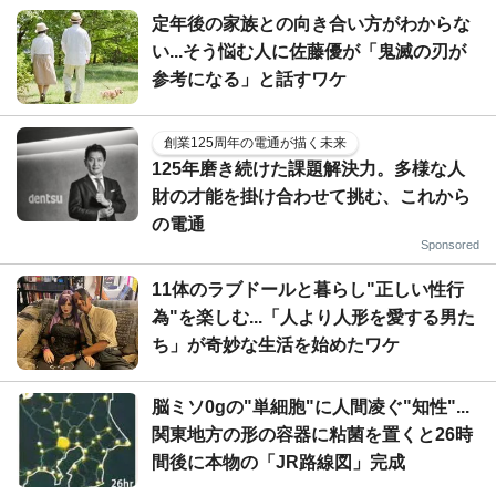
定年後の家族との向き合い方がわからな
い...そう悩む人に佐藤優が「鬼滅の刃が
参考になる」と話すワケ
創業125周年の電通が描く未来
125年磨き続けた課題解決力。多様な人
財の才能を掛け合わせて挑む、これから
の電通
Sponsored
11体のラブドールと暮らし"正しい性行
為"を楽しむ...「人より人形を愛する男た
ち」が奇妙な生活を始めたワケ
脳ミソ0gの"単細胞"に人間凌ぐ"知性"...
関東地方の形の容器に粘菌を置くと26時
間後に本物の「JR路線図」完成