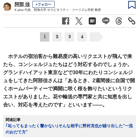
阿部 佳
+フォロー
K plus 代表、明海大学 ホスピタリティ・ツーリズム学部 教授
1
2
3
4
ホテルの宿泊客から難易度の高いリクエストが飛んで来
たら、コンシェルジュたちはどう対応するのでしょうか。
グランドハイアット東京などで30年にわたりコンシェルジ
ュをしてきた阿部佳さんは「あるとき、2週間後に自国で開
くホームパーティーで満開に咲く桜を飾りたいというリク
エストがありました。花や輸送の専門家と共に知恵を出し
合い、対応を考えたのです」といいます――。
関連記事
｢叱ってもまったく響かない｣そんな相手に野村克也が繰り出した"一流
のおだて方"