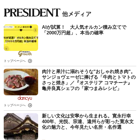
AIが試算！ 大人気オルカン積み立てで
「2000万円超」、本当の確率
トップページへ
肉汁と果汁に溺れそうな"おしゃれ焼き肉"。
サンジョヴェーゼに捧げる「牛肉とトマトの
さっと焼き」／『オステリア コマチーナ』
亀井良真シェフの「家つまみレシピ」
トップページへ
新しい文化は安寧から生まれる。寛永行幸
400年、光悦、宗達、遠州らが彩った寛永文
化の魅力と、今年見たい名所・名作選