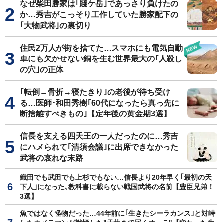
なぜ柴田勝家は｢賤ケ岳｣であっさり負けたの
か…秀吉がこっそり工作していた勝家配下の
｢大物武将｣の裏切り
住民2万人が街を捨てた…スマホにも電気自動
車にも欠かせない銅を生む世界最大の｢人殺し
の穴｣の正体
｢転倒→骨折→寝たきり｣の老後が待ち受け
る…医師･和田秀樹｢60代になったら真っ先に
断捨離すべきもの｣【定年後の黄金期3選】
信長を支える四天王の一人だったのに…秀吉
にハメられて｢清須会議｣に出席できなかった
武将の哀れな末路
織田でも武田でも上杉でもない…信長より20年早く｢最初の天
下人｣になった､教科書に載らない戦国武将の名前【豊臣兄弟！
3選】
魚ではなく怪物だった…44年前に｢生きたシーラカンス｣と対峙