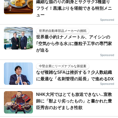
繊細な脂のりの刺身とサクサク3種盛り
フライ！黒瀬ぶりを堪能できる特別メニ
ュー
Sponsored
世界的自動車部品メーカーの挑戦
世界最小約1ナノメートル、アイシンの
｢空気から作る水｣に微粒子工学の専門家
が迫る
Sponsored
中堅企業にリーズナブルな新提案
なぜ複雑なSFAは挫折する？少人数組織
に最適な「名刺管理の延長」で進めるDX
Sponsored
NHK大河ではとても放送できない...宣教
師に「獣より劣ったもの」と書かれた豊
臣秀吉のおぞましき性欲