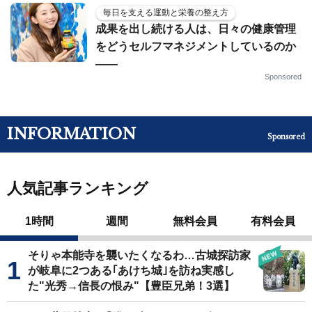
毎日を支える運動と栄養の整え方
成果を出し続ける人は、日々の健康管理
をどうセルフマネジメントしているのか
——
Sponsored
INFORMATION
Sponsored
人気記事ランキング
1時間
週間
無料会員
有料会員
そりゃ本能寺を襲いたくなるわ…古城探訪家
が岐阜に2つある｢あけち城｣を訪ね実感し
た"光秀→信長の恨み"【豊臣兄弟！3選】