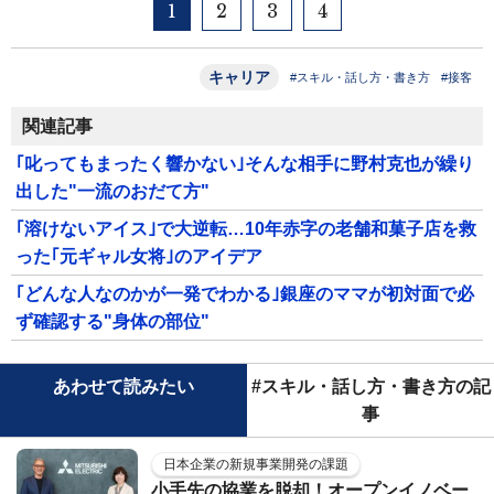
1
2
3
4
キャリア
#スキル・話し方・書き方
#接客
関連記事
｢叱ってもまったく響かない｣そんな相手に野村克也が繰り
出した"一流のおだて方"
｢溶けないアイス｣で大逆転…10年赤字の老舗和菓子店を救
った｢元ギャル女将｣のアイデア
｢どんな人なのかが一発でわかる｣銀座のママが初対面で必
ず確認する"身体の部位"
あわせて読みたい
#スキル・話し方・書き方の記
事
日本企業の新規事業開発の課題
小手先の協業を脱却！オープンイノベー