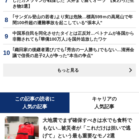
したカメラマンが戦慄した"天井まで届くオーラ"【変わった生
き物3選】
｢サンダル登山の若者｣より実は危険…標高599ｍの高尾山で年
間100件超の遭難事故を起こしている"張本人"
中国系住民を同化させたタイとは正反対…ベトナムが各国から
非難されても｢華僑100万人｣を国外追放したワケ
｢織田家の後継者選び｣でも｢秀吉の一人勝ち｣でもない…清洲会
議で信長の息子2人が争った"本当の争点"
もっと見る
この記事の読者に
キャリアの
人気の記事
人気記事
大地震でまず確保すべきは水でも食料で
もない...被災者が「これだけは担いで逃
げて」という最も重要なモノ2選