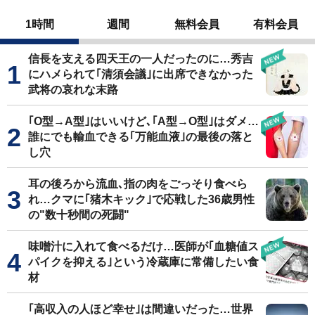
1時間
週間
無料会員
有料会員
信長を支える四天王の一人だったのに…秀吉
にハメられて｢清須会議｣に出席できなかった
武将の哀れな末路
｢O型→A型｣はいいけど､｢A型→O型｣はダメ…
誰にでも輸血できる｢万能血液｣の最後の落と
し穴
耳の後ろから流血､指の肉をごっそり食べら
れ…クマに｢猪木キック｣で応戦した36歳男性
の"数十秒間の死闘"
味噌汁に入れて食べるだけ…医師が｢血糖値ス
パイクを抑える｣という冷蔵庫に常備したい食
材
｢高収入の人ほど幸せ｣は間違いだった…世界