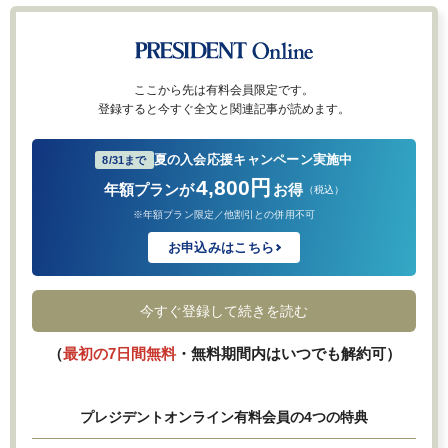
ここから先は有料会員限定です。
登録すると今すぐ全文と関連記事が読めます。
夏の入会応援キャンペーン実施中
8/31まで
4,800円
年額プランが
お得
（税込）
※年額プラン限定／他割引との併用不可
お申込みはこちら
今すぐ登録して続きを読む
（
最初の7日間無料
・無料期間内はいつでも解約可）
プレジデントオンライン有料会員の4つの特典