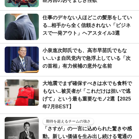
臣秀吉のおぞましき性欲
仕事のデキない人ほどこの髪形をしてい
る...相手から全く信頼されない「ビジネ
スで一発アウト」ヘアスタイル3選
小泉進次郎氏でも、高市早苗氏でもな
い...いま自民党内で急浮上している「次
の首相」有力候補の意外な名前
大地震でまず確保すべきは水でも食料で
もない...被災者が「これだけは担いで逃
げて」という最も重要なモノ2選【2025
年7月BEST】
期待を超えるチームの強さ
「さすが」の一言に込められた驚きや感
動。新しい価値を生み出し続ける電通の