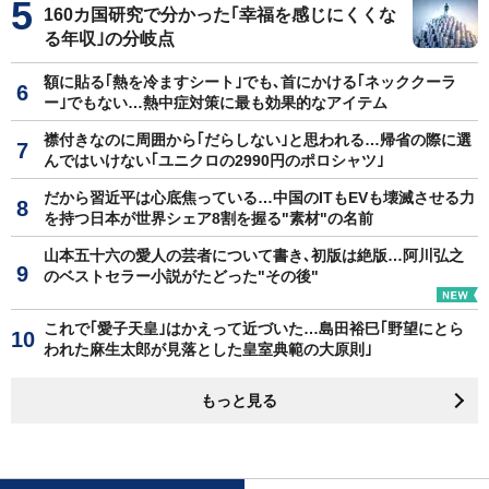
160カ国研究で分かった｢幸福を感じにくくな
る年収｣の分岐点
額に貼る｢熱を冷ますシート｣でも､首にかける｢ネッククーラ
ー｣でもない…熱中症対策に最も効果的なアイテム
襟付きなのに周囲から｢だらしない｣と思われる…帰省の際に選
んではいけない｢ユニクロの2990円のポロシャツ｣
だから習近平は心底焦っている…中国のITもEVも壊滅させる力
を持つ日本が世界シェア8割を握る"素材"の名前
山本五十六の愛人の芸者について書き､初版は絶版…阿川弘之
のベストセラー小説がたどった"その後"
これで｢愛子天皇｣はかえって近づいた…島田裕巳｢野望にとら
われた麻生太郎が見落とした皇室典範の大原則｣
もっと見る