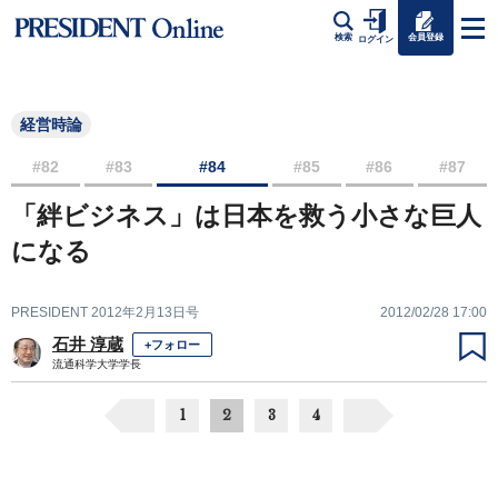
会員登録
検索
ログイン
経営時論
#82
#83
#84
#85
#86
#87
「絆ビジネス」は日本を救う小さな巨人
になる
PRESIDENT 2012年2月13日号
2012/02/28 17:00
石井 淳蔵
+フォロー
流通科学大学学長
1
2
3
4