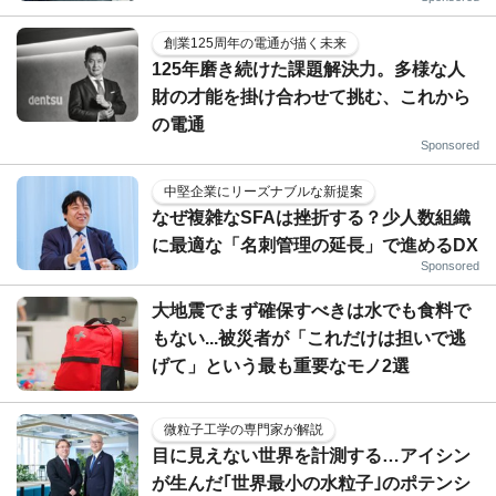
創業125周年の電通が描く未来
125年磨き続けた課題解決力。多様な人
財の才能を掛け合わせて挑む、これから
の電通
Sponsored
中堅企業にリーズナブルな新提案
なぜ複雑なSFAは挫折する？少人数組織
に最適な「名刺管理の延長」で進めるDX
Sponsored
大地震でまず確保すべきは水でも食料で
もない...被災者が「これだけは担いで逃
げて」という最も重要なモノ2選
微粒子工学の専門家が解説
目に見えない世界を計測する…アイシン
が生んだ｢世界最小の水粒子｣のポテンシ