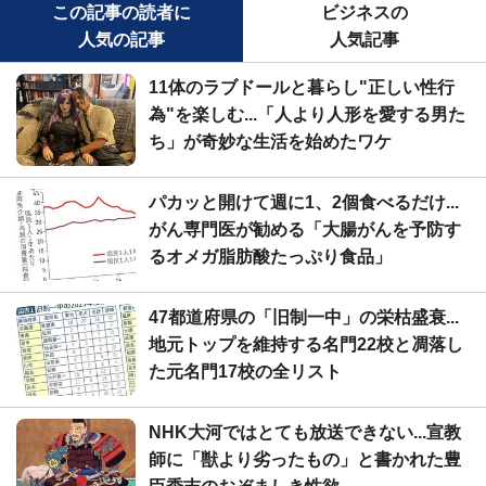
この記事の読者に
ビジネスの
人気の記事
人気記事
11体のラブドールと暮らし"正しい性行
為"を楽しむ...「人より人形を愛する男た
ち」が奇妙な生活を始めたワケ
パカッと開けて週に1、2個食べるだけ...
がん専門医が勧める「大腸がんを予防す
るオメガ脂肪酸たっぷり食品」
47都道府県の「旧制一中」の栄枯盛衰...
地元トップを維持する名門22校と凋落し
た元名門17校の全リスト
NHK大河ではとても放送できない...宣教
師に「獣より劣ったもの」と書かれた豊