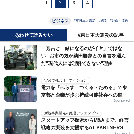
1
2
3
4
ビジネス
#東日本大震災
#就職
#外食・流通
あわせて読みたい
#東日本大震災の記事
「秀吉と一緒になるのがイヤ」ではな
い...お市の方が柴田勝家との自害を選ん
だ"現代人には理解できない"理由
官民で挑むHTTアクション
電力を「へらす・つくる・ためる」で東
京都と企業が歩む持続可能社会への道
Sponsored
新規事業開発を経営アジェンダへ
スタートアップ探索からM&Aまで、経営
戦略の実装を支援するAT PARTNERS
Sponsored