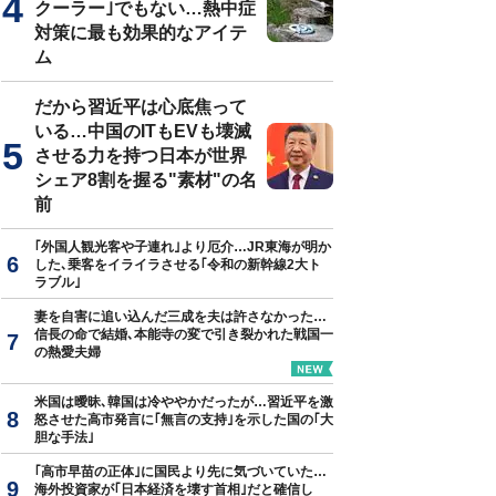
クーラー｣でもない…熱中症
対策に最も効果的なアイテ
ム
だから習近平は心底焦って
いる…中国のITもEVも壊滅
させる力を持つ日本が世界
シェア8割を握る"素材"の名
前
｢外国人観光客や子連れ｣より厄介…JR東海が明か
した､乗客をイライラさせる｢令和の新幹線2大ト
ラブル｣
妻を自害に追い込んだ三成を夫は許さなかった…
信長の命で結婚､本能寺の変で引き裂かれた戦国一
の熱愛夫婦
米国は曖昧､韓国は冷ややかだったが…習近平を激
怒させた高市発言に｢無言の支持｣を示した国の｢大
胆な手法｣
｢高市早苗の正体｣に国民より先に気づいていた…
海外投資家が｢日本経済を壊す首相｣だと確信し