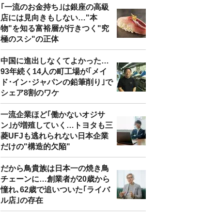
｢一流のお金持ち｣は銀座の高級
店には見向きもしない…"本
物"を知る富裕層が行きつく"究
極のスシ"の正体
中国に進出しなくてよかった…
93年続く14人の町工場が｢メイ
ド･イン･ジャパンの鉛筆削り｣で
シェア8割のワケ
一流企業ほど｢働かないオジサ
ン｣が増殖していく…トヨタも三
菱UFJも逃れられない日本企業
だけの"構造的欠陥"
だから鳥貴族は日本一の焼き鳥
チェーンに…創業者が20歳から
憧れ､62歳で追いついた｢ライバ
ル店｣の存在