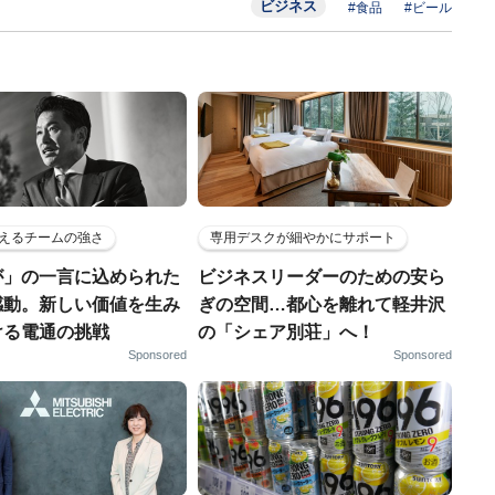
ビジネス
#食品
#ビール
えるチームの強さ
専用デスクが細やかにサポート
が」の一言に込められた
ビジネスリーダーのための安ら
感動。新しい価値を生み
ぎの空間…都心を離れて軽井沢
ける電通の挑戦
の「シェア別荘」へ！
Sponsored
Sponsored