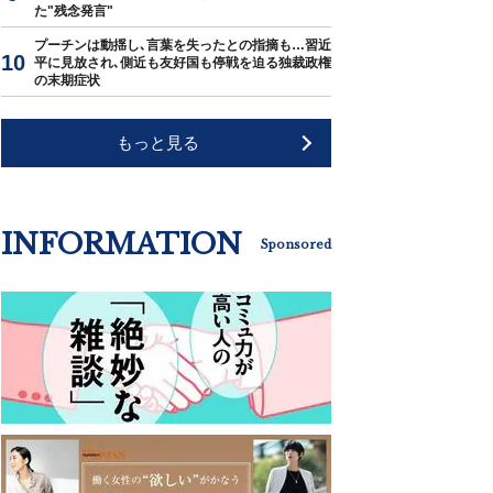
た"残念発言"
プーチンは動揺し､言葉を失ったとの指摘も…習近
平に見放され､側近も友好国も停戦を迫る独裁政権
の末期症状
もっと見る
INFORMATION
Sponsored