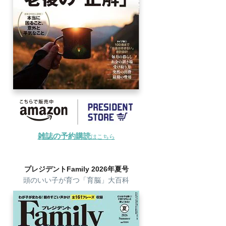
雑誌の予約購読
はこちら
プレジデントFamily 2026年夏号
頭のいい子が育つ「育脳」大百科