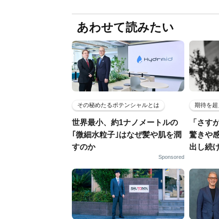
あわせて読みたい
その秘めたるポテンシャルとは
期待を超
世界最小、約1ナノメートルの
「さす
｢微細水粒子｣はなぜ髪や肌を潤
驚きや
すのか
出し続
Sponsored