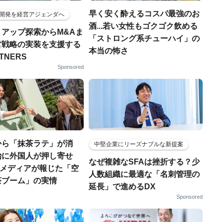
早く安く酔えるコスパ最強のお
開発を経営アジェンダへ
酒...若い女性もゴクゴク飲める
トアップ探索からM&Aま
「ストロング系チューハイ」の
営戦略の実装を支援する
本当の怖さ
RTNERS
Sponsored
から「抹茶ラテ」が消
中堅企業にリーズナブルな新提案
治に外国人が押し寄せ
なぜ複雑なSFAは挫折する？少
海外メディアが報じた「空
人数組織に最適な「名刺管理の
茶ブーム」の実情
延長」で進めるDX
Sponsored