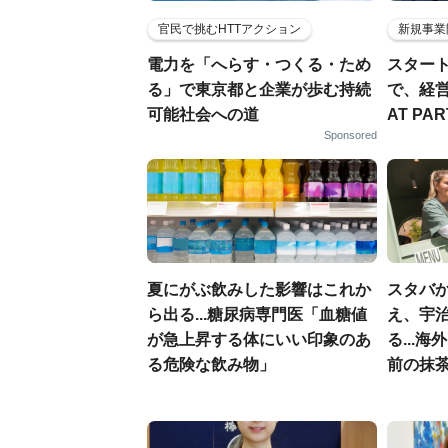
官民で挑むHTTアクション
新規事業
電力を「へらす・つくる・ため
スター
る」で東京都と企業が歩む持続
で、経
可能社会への道
AT PA
Sponsored
夏にがぶ飲みした影響はこれか
スタバ
ら出る...糖尿病専門医「血糖値
え、宇
が急上昇する体にいい印象のあ
る...
る危険な飲み物」
前の抹