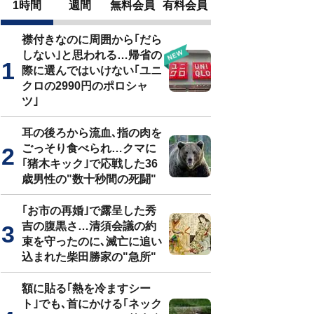
1時間
週間
無料会員
有料会員
襟付きなのに周囲から｢だら
しない｣と思われる…帰省の
際に選んではいけない｢ユニ
クロの2990円のポロシャ
ツ｣
耳の後ろから流血､指の肉を
ごっそり食べられ…クマに
｢猪木キック｣で応戦した36
歳男性の"数十秒間の死闘"
｢お市の再婚｣で露呈した秀
吉の腹黒さ…清須会議の約
束を守ったのに､滅亡に追い
込まれた柴田勝家の"急所"
額に貼る｢熱を冷ますシー
ト｣でも､首にかける｢ネック