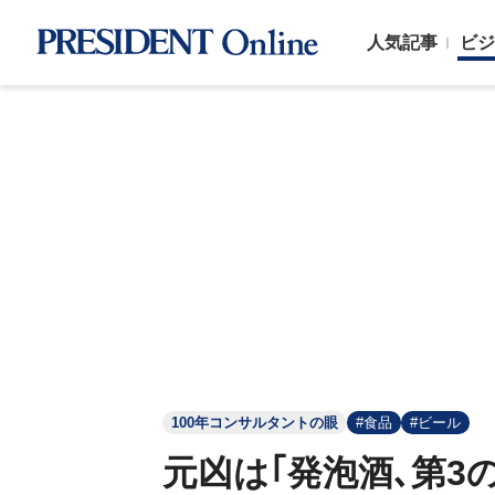
人気記事
ビジ
100年コンサルタントの眼
#食品
#ビール
元凶は｢発泡酒､第3