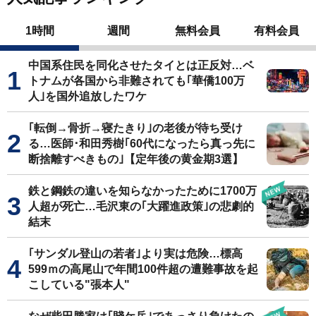
1時間
週間
無料会員
有料会員
中国系住民を同化させたタイとは正反対…ベ
トナムが各国から非難されても｢華僑100万
人｣を国外追放したワケ
｢転倒→骨折→寝たきり｣の老後が待ち受け
る…医師･和田秀樹｢60代になったら真っ先に
断捨離すべきもの｣【定年後の黄金期3選】
鉄と鋼鉄の違いを知らなかったために1700万
人超が死亡…毛沢東の｢大躍進政策｣の悲劇的
結末
｢サンダル登山の若者｣より実は危険…標高
599ｍの高尾山で年間100件超の遭難事故を起
こしている"張本人"