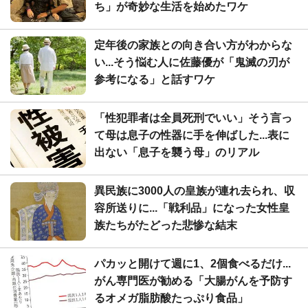
ち」が奇妙な生活を始めたワケ
定年後の家族との向き合い方がわからな
い...そう悩む人に佐藤優が「鬼滅の刃が
参考になる」と話すワケ
「性犯罪者は全員死刑でいい」そう言っ
て母は息子の性器に手を伸ばした...表に
出ない「息子を襲う母」のリアル
異民族に3000人の皇族が連れ去られ、収
容所送りに...「戦利品」になった女性皇
族たちがたどった悲惨な結末
パカッと開けて週に1、2個食べるだけ...
がん専門医が勧める「大腸がんを予防す
るオメガ脂肪酸たっぷり食品」