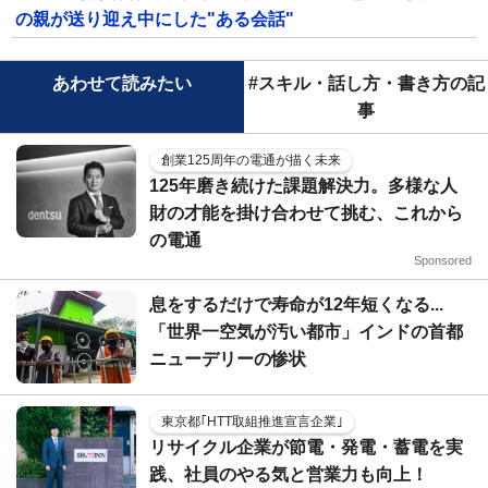
の親が送り迎え中にした"ある会話"
あわせて読みたい
#スキル・話し方・書き方の記
事
創業125周年の電通が描く未来
125年磨き続けた課題解決力。多様な人
財の才能を掛け合わせて挑む、これから
の電通
Sponsored
息をするだけで寿命が12年短くなる...
「世界一空気が汚い都市」インドの首都
ニューデリーの惨状
東京都｢HTT取組推進宣言企業｣
リサイクル企業が節電・発電・蓄電を実
践、社員のやる気と営業力も向上！