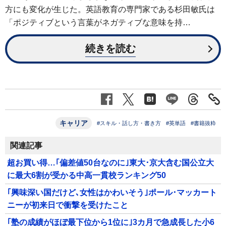
方にも変化が生じた。英語教育の専門家である杉田敏氏は
「ポジティブという言葉がネガティブな意味を持…
続きを読む
キャリア
#スキル・話し方・書き方
#英単語
#書籍抜粋
関連記事
超お買い得…｢偏差値50台なのに｣東大･京大含む国公立大
に最大6割が受かる中高一貫校ランキング50
｢興味深い国だけど､女性はかわいそう｣ポール･マッカート
ニーが初来日で衝撃を受けたこと
｢塾の成績がほぼ最下位から1位に｣3カ月で急成長した小6