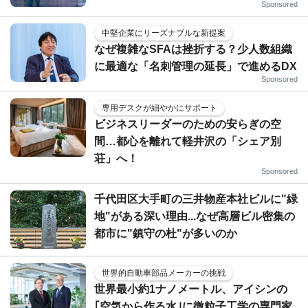
Sponsored
中堅企業にリーズナブルな新提案
なぜ複雑なSFAは挫折する？少人数組織
に最適な「名刺管理の延長」で進めるDX
Sponsored
専用デスクが細やかにサポート
ビジネスリーダーのための安らぎの空
間…都心を離れて軽井沢の「シェア別
荘」へ！
Sponsored
千代田区大手町の三井物産本社ビルに"緑
地"がある深い理由...なぜ高層ビル密集の
都市に"鎮守の杜"が多いのか
世界的自動車部品メーカーの挑戦
世界最小約1ナノメートル、アイシンの
｢空気から作る水｣に微粒子工学の専門家