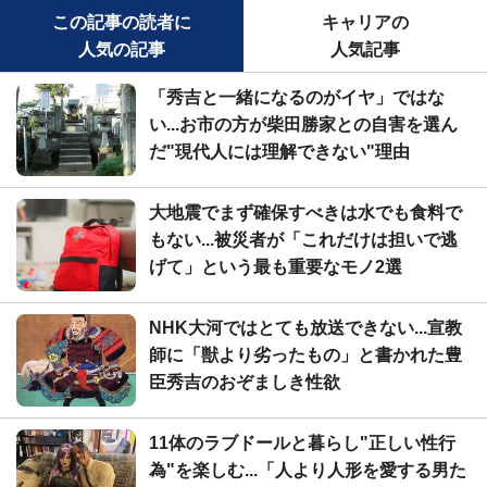
この記事の読者に
キャリアの
人気の記事
人気記事
「秀吉と一緒になるのがイヤ」ではな
い...お市の方が柴田勝家との自害を選ん
だ"現代人には理解できない"理由
大地震でまず確保すべきは水でも食料で
もない...被災者が「これだけは担いで逃
げて」という最も重要なモノ2選
NHK大河ではとても放送できない...宣教
師に「獣より劣ったもの」と書かれた豊
臣秀吉のおぞましき性欲
11体のラブドールと暮らし"正しい性行
為"を楽しむ...「人より人形を愛する男た