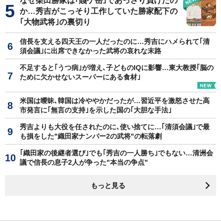
なぜ柴田勝家は｢賤ケ岳｣であっさり負けたの
か…秀吉がこっそり工作していた勝家配下の
｢大物武将｣の裏切り
信長を支える四天王の一人だったのに…秀吉にハメられて｢清
須会議｣に出席できなかった武将の哀れな末路
不足すると｢うつ病｣が増え､子どものIQに影響…東大教授｢脳の
ために欠かせないスーパーにある食材｣
米国は曖昧､韓国は冷ややかだったが…習近平を激怒させた高
市発言に｢無言の支持｣を示した国の｢大胆な手法｣
秀吉よりも大役を任されたのに､使い捨てに…｢清須会議｣で最
も損をした"織田家ナンバー2の武将"の転落劇
｢織田家の後継者選び｣でも｢秀吉の一人勝ち｣でもない…清洲会
議で信長の息子2人が争った"本当の争点"
もっと見る