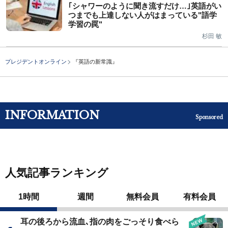
｢シャワーのように聞き流すだけ…｣英語がい
つまでも上達しない人がはまっている"語学
学習の罠"
杉田 敏
プレジデントオンライン
『英語の新常識』
INFORMATION
Sponsored
人気記事ランキング
1時間
週間
無料会員
有料会員
耳の後ろから流血､指の肉をごっそり食べら