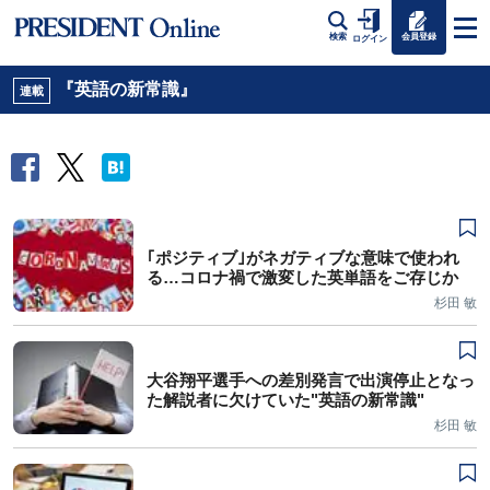
会員登録
検索
ログイン
『英語の新常識』
連載
｢ポジティブ｣がネガティブな意味で使われ
る…コロナ禍で激変した英単語をご存じか
杉田 敏
大谷翔平選手への差別発言で出演停止となっ
た解説者に欠けていた"英語の新常識"
杉田 敏