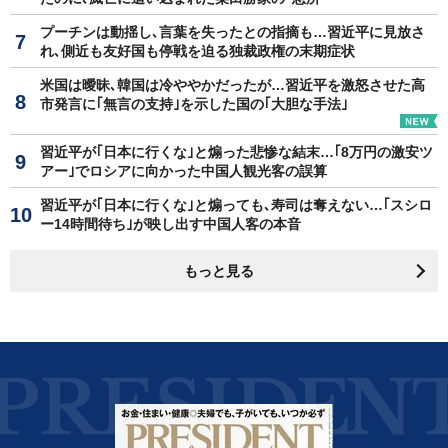
プーチンは動揺し､言葉を失ったとの指摘も…習近平に見放さ
れ､側近も友好国も停戦を迫る独裁政権の末期症状
米国は曖昧､韓国は冷ややかだったが…習近平を激怒させた高
市発言に｢無言の支持｣を示した国の｢大胆な手法｣
習近平が｢日本に行くな｣と煽った悲惨な結末…｢8万円の激安ツ
アー｣でロシアに向かった中国人観光客の誤算
習近平が｢日本に行くな｣と煽っても､寿司は奪えない…｢スシロ
ー14時間待ち｣が映し出す中国人客の本音
もっと見る