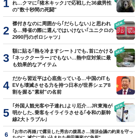
れ…クマに｢猪木キック｣で応戦した36歳男性
の"数十秒間の死闘"
襟付きなのに周囲から｢だらしない｣と思われ
る…帰省の際に選んではいけない｢ユニクロの
2990円のポロシャツ｣
額に貼る｢熱を冷ますシート｣でも､首にかける
｢ネッククーラー｣でもない…熱中症対策に最
も効果的なアイテム
だから習近平は心底焦っている…中国のITも
EVも壊滅させる力を持つ日本が世界シェア8
割を握る"素材"の名前
｢外国人観光客や子連れ｣より厄介…JR東海が
明かした､乗客をイライラさせる｢令和の新幹
線2大トラブル｣
｢お市の再婚｣で露呈した秀吉の腹黒さ…清須会議の約束を守っ
たのに､滅亡に追い込まれた柴田勝家の"急所"