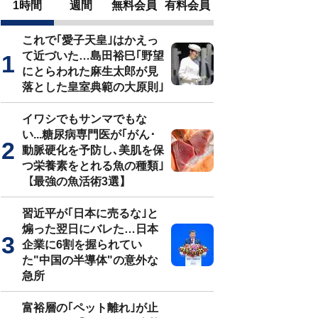
1時間
週間
無料会員
有料会員
これで｢愛子天皇｣はかえっ
て近づいた…島田裕巳｢野望
にとらわれた麻生太郎が見
落とした皇室典範の大原則｣
イワシでもサンマでもな
い...糖尿病専門医が｢がん･
動脈硬化を予防し､美肌を保
つ栄養素をとれる魚の種類｣
【最強の魚活術3選】
習近平が｢日本に売るな｣と
煽った翌日にバレた…日本
企業に6割を握られてい
た"中国の半導体"の意外な
急所
富裕層の｢ペット離れ｣が止