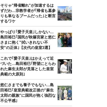
そりゃ"帰省離れ"が加速するは
ずだわ…宗教学者が｢帰省も墓参
りも単なるブームだった｣と断言
するワケ
やっぱり｢愛子天皇｣しかない…
島田裕巳｢国民が秋篠宮家と悠仁
さまに抱く"拭いきれない不
安"の正体｣【次代の皇室3選】
これで｢愛子天皇｣はかえって近
づいた…島田裕巳｢野望にとらわ
れた麻生太郎が見落とした皇室
典範の大原則｣
悠仁さまでも養子でもない…島
田裕巳｢皇室典範改正後の"麻生
太郎の親族"に国民が抱く強烈な
不公平感｣