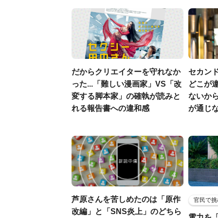
だからクリエイターを守れなか
セカン
った...「難しい漫画家」VS「改
どこが違
変する脚本家」の確執が読みと
ないか
れる報告書への違和感
が通じ
芦原さんを苦しめたのは「原作
官民で挑
改編」と「SNS炎上」のどちら
電力を