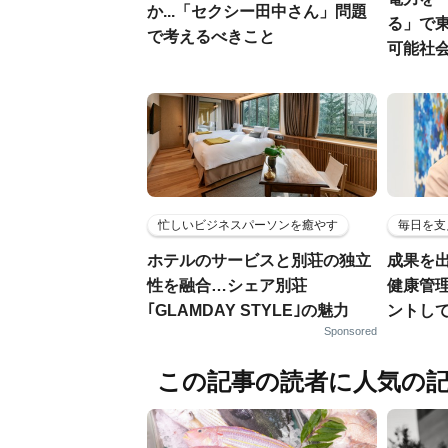
か...「セクシー田中さん」問題
る」で
で考えるべきこと
可能社
忙しいビジネスパーソンを癒やす
毎日を支
ホテルのサービスと別荘の独立
成果を
性を融合…シェア別荘
健康管
｢GLAMDAY STYLE｣の魅力
ントし
Sponsored
この記事の読者に人気の