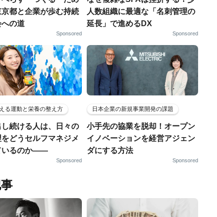
東京都と企業が歩む持続
人数組織に最適な「名刺管理の
会への道
延長」で進めるDX
Sponsored
Sponsored
える運動と栄養の整え方
日本企業の新規事業開発の課題
出し続ける人は、日々の
小手先の協業を脱却！オープン
理をどうセルフマネジメ
イノベーションを経営アジェン
ているのか——
ダにする方法
Sponsored
Sponsored
記事