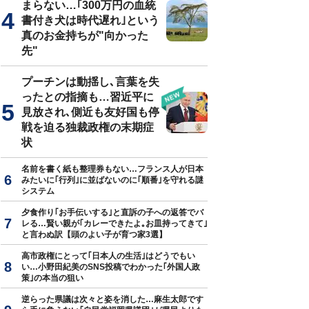
まらない…｢300万円の血統
書付き犬は時代遅れ｣という
真のお金持ちが"向かった
先"
プーチンは動揺し､言葉を失
ったとの指摘も…習近平に
見放され､側近も友好国も停
戦を迫る独裁政権の末期症
状
名前を書く紙も整理券もない…フランス人が日本
みたいに｢行列｣に並ばないのに｢順番｣を守れる謎
システム
夕食作り｢お手伝いする｣と直訴の子への返答でバ
レる…賢い親が｢カレーできたよ｡お皿持ってきて｣
と言わぬ訳【頭のよい子が育つ家3選】
高市政権にとって｢日本人の生活｣はどうでもい
い…小野田紀美のSNS投稿でわかった｢外国人政
策｣の本当の狙い
逆らった県議は次々と姿を消した…麻生太郎です