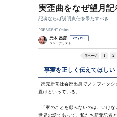
実歪曲をなぜ望月記
記者ならば説明責任を果たすべき
PRESIDENT Online
元木 昌彦
+フォロー
ジャーナリスト
1
2
前ページ
「事実を正しく伝えてほしい
読売新聞社会部出身でノンフィクシ
置けといっている。
「家のことを顧みないのは、いけな
世界の話であって、私たち新聞記者