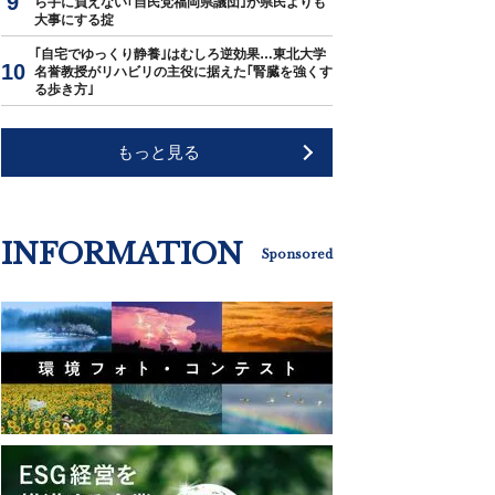
ら手に負えない｢自民党福岡県議団｣が県民よりも
大事にする掟
｢自宅でゆっくり静養｣はむしろ逆効果…東北大学
名誉教授がリハビリの主役に据えた｢腎臓を強くす
る歩き方｣
もっと見る
INFORMATION
Sponsored