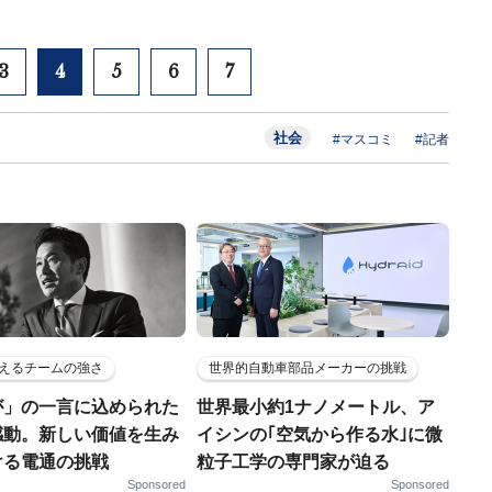
3
4
5
6
7
社会
#マスコミ
#記者
えるチームの強さ
世界的自動車部品メーカーの挑戦
が」の一言に込められた
世界最小約1ナノメートル、ア
感動。新しい価値を生み
イシンの｢空気から作る水｣に微
ける電通の挑戦
粒子工学の専門家が迫る
Sponsored
Sponsored