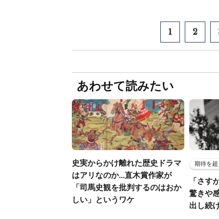
1
2
あわせて読みたい
史実からかけ離れた歴史ドラマ
期待を超
はアリなのか...直木賞作家が
「さす
「司馬史観を批判するのはおか
驚きや
しい」というワケ
出し続