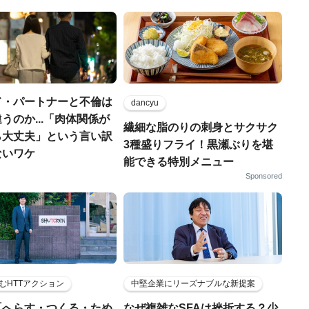
ド・パートナーと不倫は
dancyu
うのか...「肉体関係が
繊細な脂のりの刺身とサクサク
ら大丈夫」という言い訳
3種盛りフライ！黒瀬ぶりを堪
ないワケ
能できる特別メニュー
Sponsored
むHTTアクション
中堅企業にリーズナブルな新提案
「へらす・つくる・ため
なぜ複雑なSFAは挫折する？少