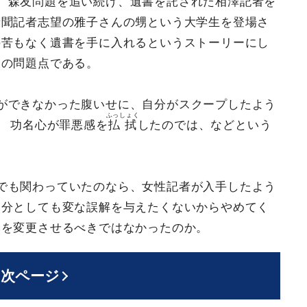
、森友問題を追い続け、遺書を託された相澤記者を
新聞記者志望の雅子さんの甥という大学生を登場さ
の苦もなく遺書を手に入れるというストーリーにし
大の問題点である。
ができなかった腹いせに、自分がスクープしたよう
ふっしょく
？ 功名心が罪悪感を
払拭
したのでは、などという
でも関わっていたのなら、女性記者が入手したよう
自分としても変な誤解を与えたくないからやめてく
本を変更させるべきではなかったのか。
次ページ