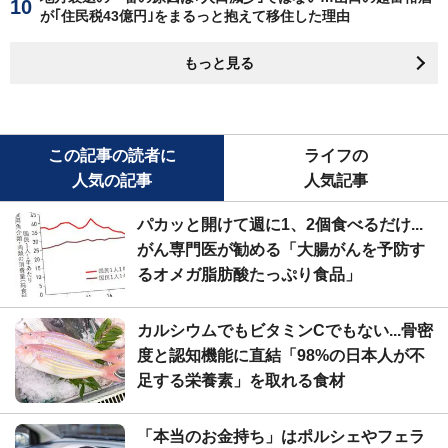
が｢住民税43億円｣をまるっと抱えて移住した理由
もっと見る
この記事の読者に
ライフの
人気の記事
人気記事
パカッと開けて週に1、2個食べるだけ...
がん専門医が勧める「大腸がんを予防す
るオメガ脂肪酸たっぷり食品」
カルシウムでもビタミンCでもない...骨密
度と認知機能に直結「98%の日本人が不
足する栄養素」を取れる食材
「本当のお金持ち」はポルシェやフェラ