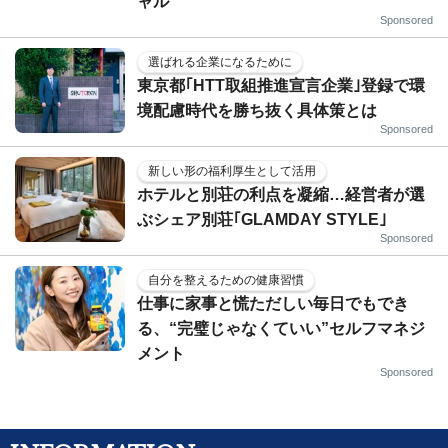
ャル
Sponsored
選ばれる企業になるために
東京都｢HTT取組推進宣言企業｣登録で環
境配慮時代を勝ち抜く具体策とは
Sponsored
新しい形の福利厚生として活用
ホテルと別荘の利点を凝縮…経営者が選
ぶシェア別荘｢GLAMDAY STYLE｣
Sponsored
自分を整えるための健康習慣
仕事に家事と慌ただしい毎日でもでき
る、“完璧じゃなくていい”セルフマネジ
メント
Sponsored