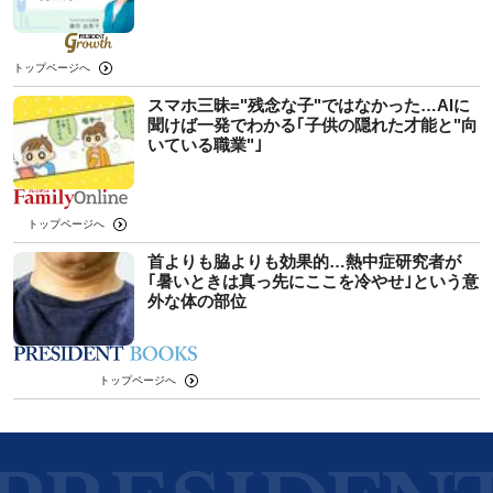
トップページへ
スマホ三昧="残念な子"ではなかった…AIに
聞けば一発でわかる｢子供の隠れた才能と"向
いている職業"｣
トップページへ
首よりも脇よりも効果的…熱中症研究者が
｢暑いときは真っ先にここを冷やせ｣という意
外な体の部位
トップページへ