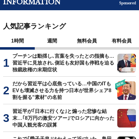
INFORMATION
Sponsored
人気記事ランキング
1時間
週間
無料会員
有料会員
プーチンは動揺し､言葉を失ったとの指摘も…
習近平に見放され､側近も友好国も停戦を迫る
独裁政権の末期症状
だから習近平は心底焦っている…中国のITも
EVも壊滅させる力を持つ日本が世界シェア8
割を握る"素材"の名前
習近平が｢日本に行くな｣と煽った悲惨な結
末…｢8万円の激安ツアー｣でロシアに向かった
中国人観光客の誤算
これで｢愛子天皇｣はかえって近づいた…島田