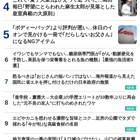
裕巳｢野望にとらわれた麻生太郎が見落とした
皇室典範の大原則｣
｢ボディーバッグ｣より評判が悪い…休日のイ
オンで見かける一発で｢だらしないお父さん｣
になるNGアイテム
イワシでもサンマでもない...糖尿病専門医が｢がん･動脈硬化を
予防し､美肌を保つ栄養素をとれる魚の種類｣【最強の魚活術3
選】
怒るべきは｢おじさんの短パン｣ではない…海外報道から見えた
国民に省エネを押し付けるだけの日本政府の無策
｢進学校→慶應大→大企業｣の学歴エリートが10数年ぶりに再会
した"元不良の友人"に打ちのめされたワケ
エビやカニを想わせる濃密な旨味とコク…近所の公園でタダで
採れる｢今が旬｣な高級食材の名前
地方衰退の一番の原因は｢人口減少｣ではない…山口の超富裕層