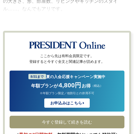
の大きさ、形、部屋数、リビングやキッチンのスタイ
ル……。なんでもアリです。
ここから先は有料会員限定です。
登録すると今すぐ全文と関連記事が読めます。
夏の入会応援キャンペーン実施中
8/31まで
4,800円
年額プランが
お得
（税込）
※年額プラン限定／他割引との併用不可
お申込みはこちら
今すぐ登録して続きを読む