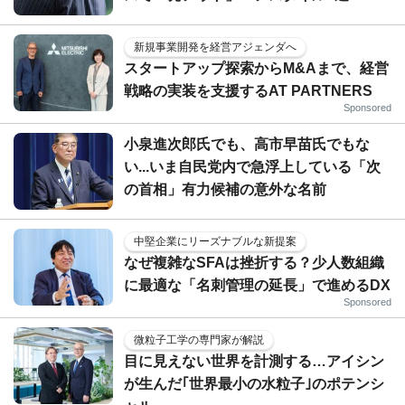
新規事業開発を経営アジェンダへ
スタートアップ探索からM&Aまで、経営
戦略の実装を支援するAT PARTNERS
Sponsored
小泉進次郎氏でも、高市早苗氏でもな
い...いま自民党内で急浮上している「次
の首相」有力候補の意外な名前
中堅企業にリーズナブルな新提案
なぜ複雑なSFAは挫折する？少人数組織
に最適な「名刺管理の延長」で進めるDX
Sponsored
微粒子工学の専門家が解説
目に見えない世界を計測する…アイシン
が生んだ｢世界最小の水粒子｣のポテンシ