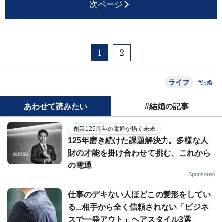
次ページ
1
2
ライフ
#結婚
あわせて読みたい
#結婚の記事
創業125周年の電通が描く未来
125年磨き続けた課題解決力。多様な人
財の才能を掛け合わせて挑む、これから
の電通
Sponsored
仕事のデキない人ほどこの髪形をしてい
る...相手から全く信頼されない「ビジネ
スで一発アウト」ヘアスタイル3選