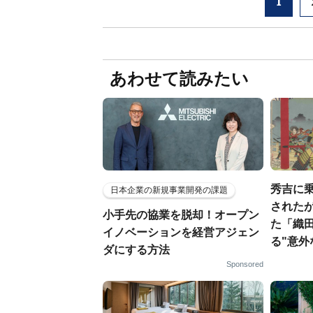
1
あわせて読みたい
秀吉に
日本企業の新規事業開発の課題
されたが
小手先の協業を脱却！オープン
た「織
イノベーションを経営アジェン
る"意外
ダにする方法
Sponsored