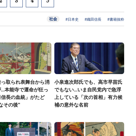
2
3
4
5
社会
#日本史
#織田信長
#書籍抜粋
乗っ取られ表舞台から消
小泉進次郎氏でも、高市早苗氏
...本能寺で運命が狂っ
でもない...いま自民党内で急浮
田信長の血統」がたど
上している「次の首相」有力候
なその後"
補の意外な名前