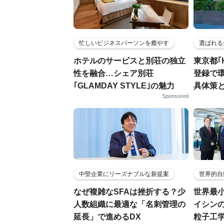
忙しいビジネスパーソンを癒やす
選ばれる
ホテルのサービスと別荘の独立
東京都｢
性を融合…シェア別荘
登録で
｢GLAMDAY STYLE｣の魅力
具体策
Sponsored
中堅企業にリーズナブルな新提案
世界的自
なぜ複雑なSFAは挫折する？少
世界最
人数組織に最適な「名刺管理の
イシンの
延長」で進めるDX
粒子工