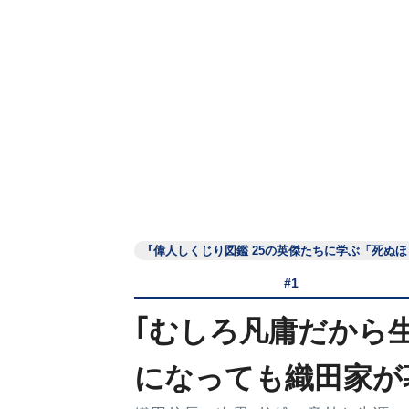
『偉人しくじり図鑑 25の英傑たちに学ぶ「死ぬ
#1
｢むしろ凡庸だから
になっても織田家が