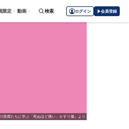
員限定
動画
検索
ログイン
会員登録
5の英傑たちに学ぶ「死ぬほど痛い」かすり傷』より