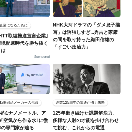
NHK大河ドラマの「ダメ息子描
企業になるために
写」は誇張しすぎ...秀吉と家康
HTT取組推進宣言企業｣
の間を取り持った織田信雄の
環境配慮時代を勝ち抜く
「すごい政治力」
とは
Sponsored
動車部品メーカーの挑戦
創業125周年の電通が描く未来
小約1ナノメートル、ア
125年磨き続けた課題解決力。
｢空気から作る水｣に微
多様な人財の才能を掛け合わせ
学の専門家が迫る
て挑む、これからの電通