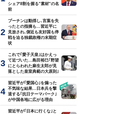
シェア8割を握る"素材"の名
前
プーチンは動揺し､言葉を失
ったとの指摘も…習近平に
見放され､側近も友好国も停
戦を迫る独裁政権の末期症
状
これで｢愛子天皇｣はかえっ
て近づいた…島田裕巳｢野望
にとらわれた麻生太郎が見
落とした皇室典範の大原則｣
習近平が｢愛国心｣を煽った
不気味な結果…日本兵を撃
退する｢抗日テーマパーク｣
が中国各地に広がる理由
習近平が｢日本に行くな｣と