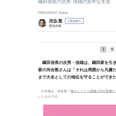
織田信長の次男･信雄の意外な生涯
PRESIDENT Online
河合 敦
+フォロー
歴史作家
1
2
織田信長の次男・信雄は、織田家を引
家の河合敦さんは「それは周囲から凡庸
まで大名としての地位を守ることができた
※本稿は、河合敦『
偉人しくじり図鑑 25の英傑
したものです。