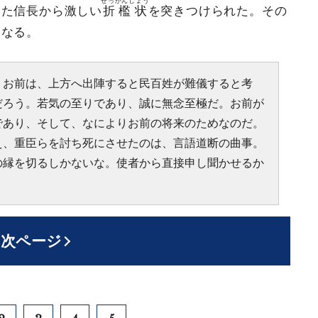
せっかんじょう
した信長から激しい
折檻状
を突きつけられた。その
になる。
。お前は、上方へ出陣すると民百姓が難儀すると考
だろう。若気の至りであり、誠に無念至極だ。お前が
であり、そして、なによりお前の将来のためなのだ。
え、重臣らを討ち死にさせたのは、言語道断の曲事。
の縁を切るしかないな。使者から直接申し聞かせるか
次ページ