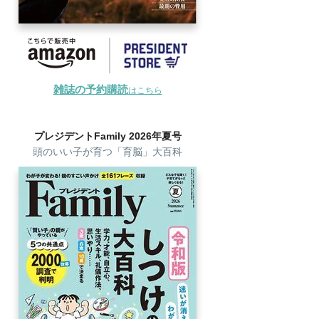
雑誌の予約購読
はこちら
プレジデントFamily 2026年夏号
頭のいい子が育つ「育脳」大百科