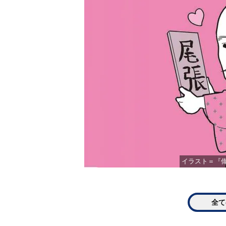
イラスト＝『偉
全て