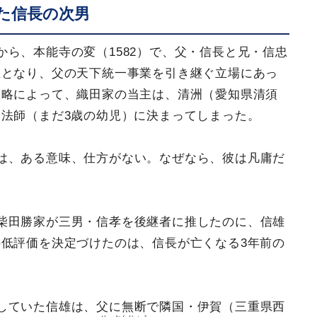
た信長の次男
ら、本能寺の変（1582）で、父・信長と兄・信忠
主となり、父の天下統一事業を引き継ぐ立場にあっ
策略によって、織田家の当主は、清洲（愛知県清須
法師（まだ3歳の幼児）に決まってしまった。
は、ある意味、仕方がない。なぜなら、彼は凡庸だ
柴田勝家が三男・信孝を後継者に推したのに、信雄
低評価を決定づけたのは、信長が亡くなる3年前の
していた信雄は、父に無断で隣国・伊賀（三重県西