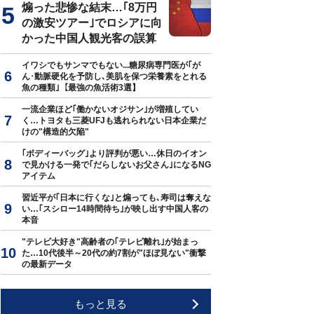
煽った悲惨な結末…｢8万円
の激安ツアー｣でロシアに向
かった中国人観光客の誤算
イワシでもサンマでもない...糖尿病専門医が｢が
ん･動脈硬化を予防し､美肌を保つ栄養素をとれる
魚の種類｣【最強の魚活術3選】
一流企業ほど｢働かないオジサン｣が増殖してい
く…トヨタも三菱UFJも逃れられない日本企業だ
けの"構造的欠陥"
｢ボディーバッグ｣より評判が悪い…休日のイオン
で見かける一発で｢だらしないお父さん｣になるNG
アイテム
習近平が｢日本に行くな｣と煽っても､寿司は奪えな
い…｢スシロー14時間待ち｣が映し出す中国人客の
本音
"テレビ大好き"高齢者の｢テレビ離れ｣が始まっ
た…10代後半～20代の約7割が"ほぼ見ない"衝撃
の最新データ
もっと見る