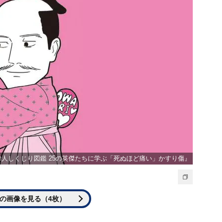
人しくじり図鑑 25の英傑たちに学ぶ「死ぬほど痛い」かすり傷』
の画像を見る（4枚）