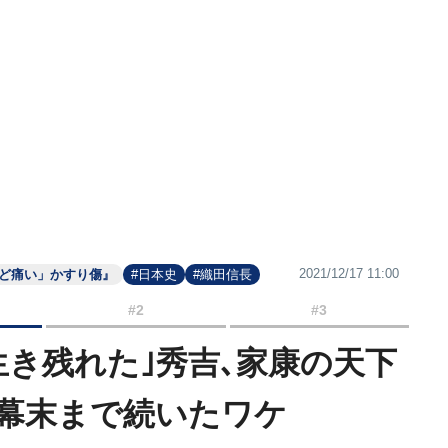
2021/12/17 11:00
ほど痛い」かすり傷』
#日本史
#織田信長
#2
#3
生き残れた｣秀吉､家康の天下
幕末まで続いたワケ