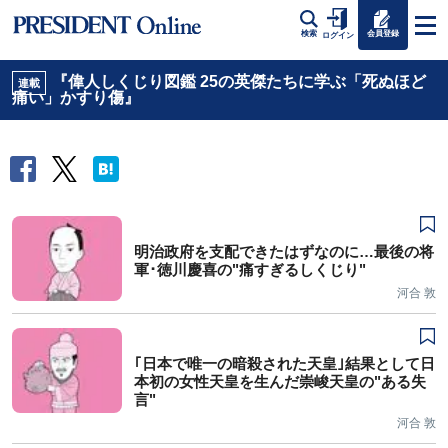
会員登録
検索
ログイン
『偉人しくじり図鑑 25の英傑たちに学ぶ「死ぬほど
連載
痛い」かすり傷』
明治政府を支配できたはずなのに…最後の将
軍･徳川慶喜の"痛すぎるしくじり"
河合 敦
｢日本で唯一の暗殺された天皇｣結果として日
本初の女性天皇を生んだ崇峻天皇の"ある失
言"
河合 敦