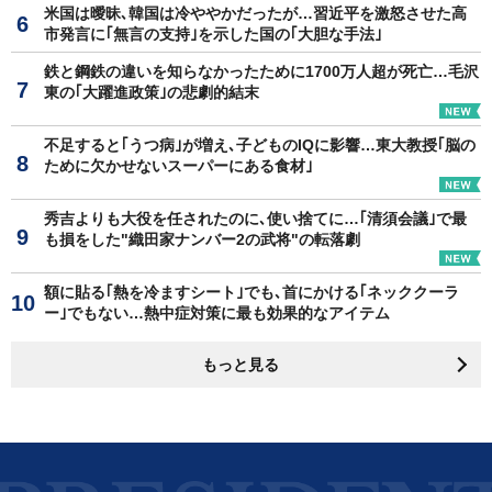
米国は曖昧､韓国は冷ややかだったが…習近平を激怒させた高
市発言に｢無言の支持｣を示した国の｢大胆な手法｣
鉄と鋼鉄の違いを知らなかったために1700万人超が死亡…毛沢
東の｢大躍進政策｣の悲劇的結末
不足すると｢うつ病｣が増え､子どものIQに影響…東大教授｢脳の
ために欠かせないスーパーにある食材｣
秀吉よりも大役を任されたのに､使い捨てに…｢清須会議｣で最
も損をした"織田家ナンバー2の武将"の転落劇
額に貼る｢熱を冷ますシート｣でも､首にかける｢ネッククーラ
ー｣でもない…熱中症対策に最も効果的なアイテム
もっと見る