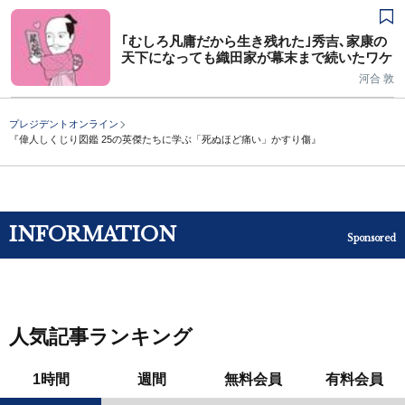
｢むしろ凡庸だから生き残れた｣秀吉､家康の
天下になっても織田家が幕末まで続いたワケ
河合 敦
プレジデントオンライン
『偉人しくじり図鑑 25の英傑たちに学ぶ「死ぬほど痛い」かすり傷』
INFORMATION
Sponsored
人気記事ランキング
1時間
週間
無料会員
有料会員