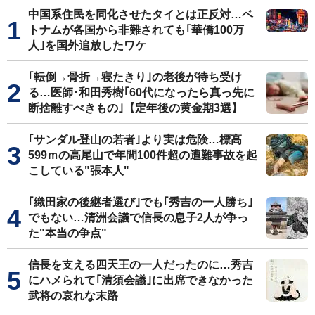
中国系住民を同化させたタイとは正反対…ベ
トナムが各国から非難されても｢華僑100万
人｣を国外追放したワケ
｢転倒→骨折→寝たきり｣の老後が待ち受け
る…医師･和田秀樹｢60代になったら真っ先に
断捨離すべきもの｣【定年後の黄金期3選】
｢サンダル登山の若者｣より実は危険…標高
599ｍの高尾山で年間100件超の遭難事故を起
こしている"張本人"
｢織田家の後継者選び｣でも｢秀吉の一人勝ち｣
でもない…清洲会議で信長の息子2人が争っ
た"本当の争点"
信長を支える四天王の一人だったのに…秀吉
にハメられて｢清須会議｣に出席できなかった
武将の哀れな末路