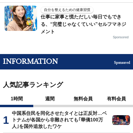
自分を整えるための健康習慣
仕事に家事と慌ただしい毎日でもでき
る、“完璧じゃなくていい”セルフマネジ
メント
Sponsored
INFORMATION
Sponsored
人気記事ランキング
1時間
週間
無料会員
有料会員
中国系住民を同化させたタイとは正反対…ベ
トナムが各国から非難されても｢華僑100万
人｣を国外追放したワケ