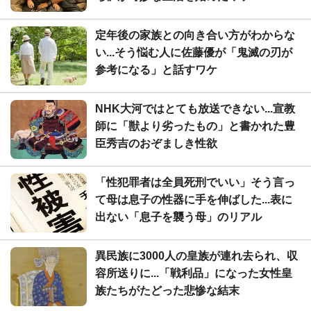
定年後の家族との向き合い方がわからな
い...そう悩む人に佐藤優が「鬼滅の刃が
参考になる」と話すワケ
NHK大河ではとても放送できない...宣教
師に「獣より劣ったもの」と書かれた豊
臣秀吉のおぞましき性欲
「性犯罪者は全員死刑でいい」そう言っ
て母は息子の性器に手を伸ばした...表に
出ない「息子を襲う母」のリアル
異民族に3000人の皇族が連れ去られ、収
容所送りに...「戦利品」になった女性皇
族たちがたどった悲惨な結末