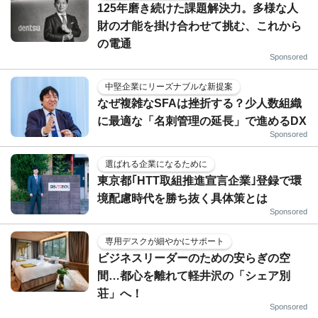
125年磨き続けた課題解決力。多様な人
財の才能を掛け合わせて挑む、これから
の電通
Sponsored
中堅企業にリーズナブルな新提案
なぜ複雑なSFAは挫折する？少人数組織
に最適な「名刺管理の延長」で進めるDX
Sponsored
選ばれる企業になるために
東京都｢HTT取組推進宣言企業｣登録で環
境配慮時代を勝ち抜く具体策とは
Sponsored
専用デスクが細やかにサポート
ビジネスリーダーのための安らぎの空
間…都心を離れて軽井沢の「シェア別
荘」へ！
Sponsored