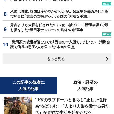
米国は曖昧､韓国は冷ややかだったが…習近平を激怒させた高
市発言に｢無言の支持｣を示した国の｢大胆な手法｣
秀吉よりも大役を任されたのに､使い捨てに…｢清須会議｣で最
も損をした"織田家ナンバー2の武将"の転落劇
｢織田家の後継者選び｣でも｢秀吉の一人勝ち｣でもない…清洲会
議で信長の息子2人が争った"本当の争点"
もっと見る
この記事の読者に
政治・経済の
人気の記事
人気記事
11体のラブドールと暮らし"正しい性行
為"を楽しむ...「人より人形を愛する男た
ち」が奇妙な生活を始めたワケ