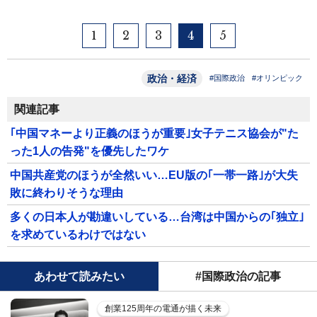
1
2
3
4
5
政治・経済
#国際政治
#オリンピック
関連記事
｢中国マネーより正義のほうが重要｣女子テニス協会が"た
った1人の告発"を優先したワケ
中国共産党のほうが全然いい…EU版の｢一帯一路｣が大失
敗に終わりそうな理由
多くの日本人が勘違いしている…台湾は中国からの｢独立｣
を求めているわけではない
あわせて読みたい
#国際政治の記事
創業125周年の電通が描く未来