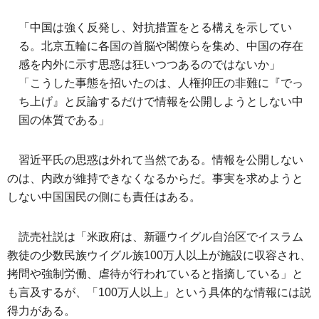
「中国は強く反発し、対抗措置をとる構えを示してい
る。北京五輪に各国の首脳や閣僚らを集め、中国の存在
感を内外に示す思惑は狂いつつあるのではないか」
「こうした事態を招いたのは、人権抑圧の非難に『でっ
ち上げ』と反論するだけで情報を公開しようとしない中
国の体質である」
習近平氏の思惑は外れて当然である。情報を公開しない
のは、内政が維持できなくなるからだ。事実を求めようと
しない中国国民の側にも責任はある。
読売社説は「米政府は、新疆ウイグル自治区でイスラム
教徒の少数民族ウイグル族100万人以上が施設に収容され、
拷問や強制労働、虐待が行われていると指摘している」と
も言及するが、「100万人以上」という具体的な情報には説
得力がある。