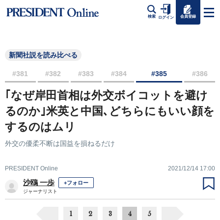
会員登録
検索
ログイン
新聞社説を読み比べる
#381
#382
#383
#384
#385
#386
｢なぜ岸田首相は外交ボイコットを避け
るのか｣米英と中国､どちらにもいい顔を
するのはムリ
外交の優柔不断は国益を損ねるだけ
PRESIDENT Online
2021/12/14 17:00
沙鴎 一歩
+フォロー
ジャーナリスト
1
2
3
4
5