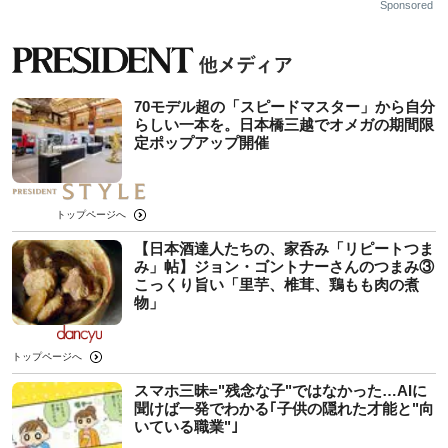
Sponsored
70モデル超の「スピードマスター」から自分
らしい一本を。日本橋三越でオメガの期間限
定ポップアップ開催
トップページへ
【日本酒達人たちの、家呑み「リピートつま
み」帖】ジョン・ゴントナーさんのつまみ③
こっくり旨い「里芋、椎茸、鶏もも肉の煮
物」
トップページへ
スマホ三昧="残念な子"ではなかった…AIに
聞けば一発でわかる｢子供の隠れた才能と"向
いている職業"｣