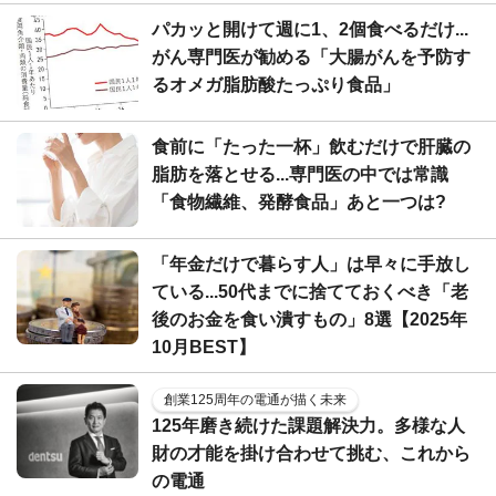
パカッと開けて週に1、2個食べるだけ...
がん専門医が勧める「大腸がんを予防す
るオメガ脂肪酸たっぷり食品」
食前に「たった一杯」飲むだけで肝臓の
脂肪を落とせる...専門医の中では常識
「食物繊維、発酵食品」あと一つは?
「年金だけで暮らす人」は早々に手放し
ている...50代までに捨てておくべき「老
後のお金を食い潰すもの」8選【2025年
10月BEST】
創業125周年の電通が描く未来
125年磨き続けた課題解決力。多様な人
財の才能を掛け合わせて挑む、これから
の電通