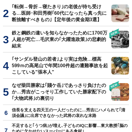
｢転倒→骨折→寝たきり｣の老後が待ち受け
る…医師･和田秀樹｢60代になったら真っ先に
断捨離すべきもの｣【定年後の黄金期3選】
鉄と鋼鉄の違いを知らなかったために1700万
人超が死亡…毛沢東の｢大躍進政策｣の悲劇的
結末
｢サンダル登山の若者｣より実は危険…標高
599ｍの高尾山で年間100件超の遭難事故を起
こしている"張本人"
なぜ柴田勝家は｢賤ケ岳｣であっさり負けたの
か…秀吉がこっそり工作していた勝家配下の
｢大物武将｣の裏切り
信長を支える四天王の一人だったのに…秀吉にハメられて｢清
須会議｣に出席できなかった武将の哀れな末路
不足すると｢うつ病｣が増え､子どものIQに影響…東大教授｢脳の
ために欠かせないスーパーにある食材｣