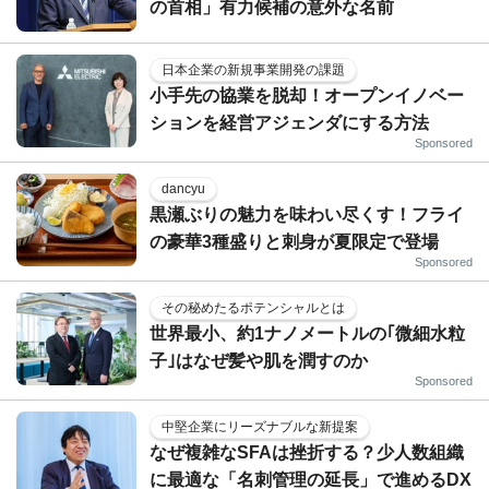
の首相」有力候補の意外な名前
日本企業の新規事業開発の課題
小手先の協業を脱却！オープンイノベー
ションを経営アジェンダにする方法
Sponsored
dancyu
黒瀬ぶりの魅力を味わい尽くす！フライ
の豪華3種盛りと刺身が夏限定で登場
Sponsored
その秘めたるポテンシャルとは
世界最小、約1ナノメートルの｢微細水粒
子｣はなぜ髪や肌を潤すのか
Sponsored
中堅企業にリーズナブルな新提案
なぜ複雑なSFAは挫折する？少人数組織
に最適な「名刺管理の延長」で進めるDX