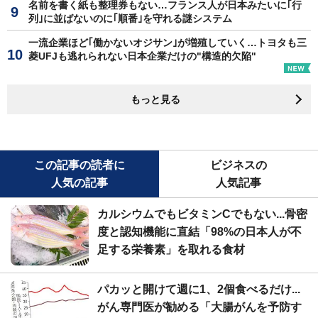
名前を書く紙も整理券もない…フランス人が日本みたいに｢行
列｣に並ばないのに｢順番｣を守れる謎システム
一流企業ほど｢働かないオジサン｣が増殖していく…トヨタも三
菱UFJも逃れられない日本企業だけの"構造的欠陥"
もっと見る
この記事の読者に
ビジネスの
人気の記事
人気記事
カルシウムでもビタミンCでもない...骨密
度と認知機能に直結「98%の日本人が不
足する栄養素」を取れる食材
パカッと開けて週に1、2個食べるだけ...
がん専門医が勧める「大腸がんを予防す