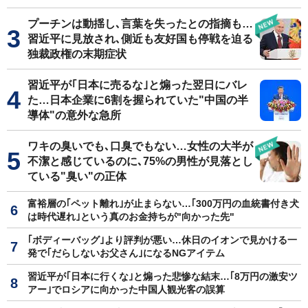
プーチンは動揺し､言葉を失ったとの指摘も…
習近平に見放され､側近も友好国も停戦を迫る
独裁政権の末期症状
習近平が｢日本に売るな｣と煽った翌日にバレ
た…日本企業に6割を握られていた"中国の半
導体"の意外な急所
ワキの臭いでも､口臭でもない…女性の大半が
不潔と感じているのに､75%の男性が見落とし
ている"臭い"の正体
富裕層の｢ペット離れ｣が止まらない…｢300万円の血統書付き犬
は時代遅れ｣という真のお金持ちが"向かった先"
｢ボディーバッグ｣より評判が悪い…休日のイオンで見かける一
発で｢だらしないお父さん｣になるNGアイテム
習近平が｢日本に行くな｣と煽った悲惨な結末…｢8万円の激安ツ
アー｣でロシアに向かった中国人観光客の誤算