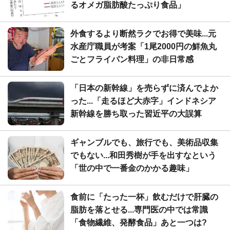
るオメガ脂肪酸たっぷり食品」
外食するより断然ラクでお得で美味...元
水産庁職員が考案「1尾2000円の鮮魚丸
ごとフライパン料理」の非日常感
「日本の新幹線」を売らずに済んでよか
った...「走るほど大赤字」インドネシア
新幹線を勝ち取った習近平の大誤算
ギャンブルでも、旅行でも、美術品収集
でもない...和田秀樹が手を出すなという
「世の中で一番金のかかる趣味」
食前に「たった一杯」飲むだけで肝臓の
脂肪を落とせる...専門医の中では常識
「食物繊維、発酵食品」あと一つは?