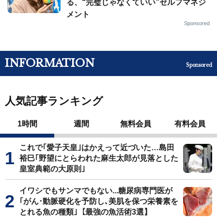
る、“完璧じゃなくていい”セルフマネジ
メント
Sponsored
INFORMATION
Sponsored
人気記事ランキング
1時間
週間
無料会員
有料会員
これで｢愛子天皇｣はかえって近づいた…島田
裕巳｢野望にとらわれた麻生太郎が見落とした
皇室典範の大原則｣
イワシでもサンマでもない...糖尿病専門医が
｢がん･動脈硬化を予防し､美肌を保つ栄養素を
とれる魚の種類｣【最強の魚活術3選】