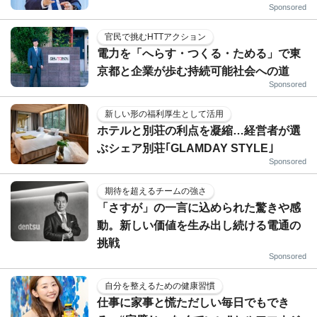
Sponsored
官民で挑むHTTアクション
電力を「へらす・つくる・ためる」で東
京都と企業が歩む持続可能社会への道
Sponsored
新しい形の福利厚生として活用
ホテルと別荘の利点を凝縮…経営者が選
ぶシェア別荘｢GLAMDAY STYLE｣
Sponsored
期待を超えるチームの強さ
「さすが」の一言に込められた驚きや感
動。新しい価値を生み出し続ける電通の
挑戦
Sponsored
自分を整えるための健康習慣
仕事に家事と慌ただしい毎日でもでき