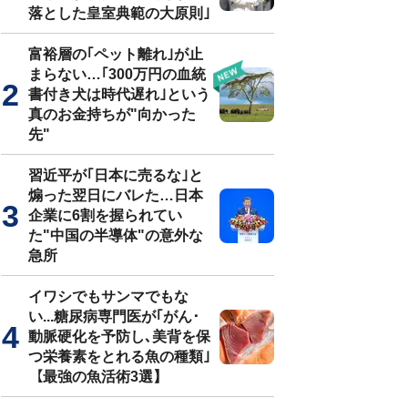
落とした皇室典範の大原則｣
富裕層の｢ペット離れ｣が止
まらない…｢300万円の血統
書付き犬は時代遅れ｣という
真のお金持ちが"向かった
先"
習近平が｢日本に売るな｣と
煽った翌日にバレた…日本
企業に6割を握られてい
た"中国の半導体"の意外な
急所
イワシでもサンマでもな
い...糖尿病専門医が｢がん･
動脈硬化を予防し､美背を保
つ栄養素をとれる魚の種類｣
【最強の魚活術3選】