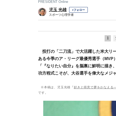
PRESIDENT Online
児玉 光雄
+フォロー
スポーツ心理学者
1
投打の「二刀流」で大活躍した米大リー
ある今季のア・リーグ最優秀選手（MVP
「『なりたい自分』を脳裏に鮮明に描き
功方程式こそが、大谷選手を偉大なメジ
※本稿は、児玉光雄『
好きと得意で夢をかなえる
です。