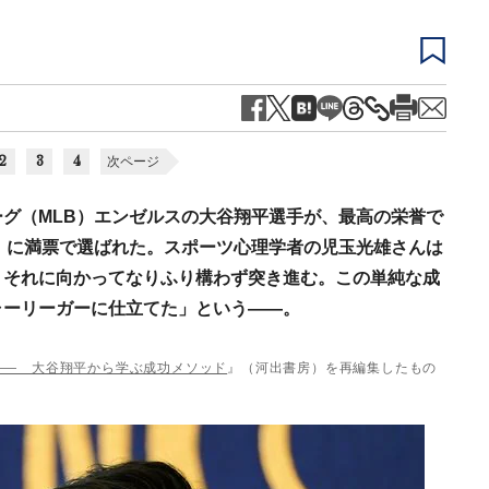
2
3
4
次ページ
グ（MLB）エンゼルスの大谷翔平選手が、最高の栄誉で
）に満票で選ばれた。スポーツ心理学者の児玉光雄さんは
、それに向かってなりふり構わず突き進む。この単純な成
ャーリーガーに仕立てた」という――。
―― 大谷翔平から学ぶ成功メソッド
』（河出書房）を再編集したもの