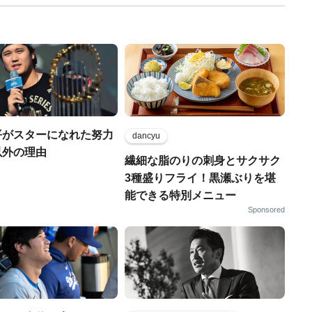
平がスターになれた努力
dancyu
以外の理由
繊細な脂のりの刺身とサクサク
3種盛りフライ！黒瀬ぶりを堪
能できる特別メニュー
Sponsored