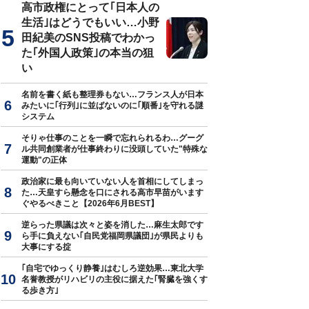
高市政権にとって｢日本人の
生活｣はどうでもいい…小野
田紀美のSNS投稿でわかっ
た｢外国人政策｣の本当の狙
い
名前を書く紙も整理券もない…フランス人が日本
みたいに｢行列｣に並ばないのに｢順番｣を守れる謎
システム
そりゃ仕事のことを一瞬で忘れられるわ…グーグ
ル共同創業者が仕事終わりに没頭していた"特殊な
運動"の正体
政治家に最も向いていない人を首相にしてしまっ
た…天皇すら懸念を口にされる高市早苗がいます
ぐやるべきこと【2026年6月BEST】
逆らった県議は次々と姿を消した…麻生太郎です
ら手に負えない｢自民党福岡県議団｣が県民よりも
大事にする掟
｢自宅でゆっくり静養｣はむしろ逆効果…東北大学
名誉教授がリハビリの主役に据えた｢腎臓を強くす
る歩き方｣