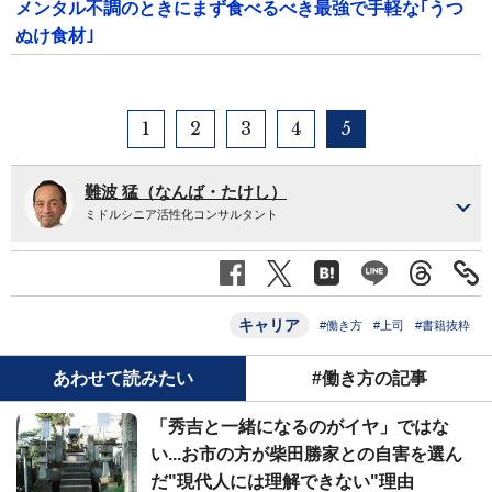
メンタル不調のときにまず食べるべき最強で手軽な｢うつ
ぬけ食材｣
1
2
3
4
5
難波 猛（なんば・たけし）
ミドルシニア活性化コンサルタント
キャリア
#働き方
#上司
#書籍抜粋
あわせて読みたい
#働き方の記事
「秀吉と一緒になるのがイヤ」ではな
い...お市の方が柴田勝家との自害を選ん
だ"現代人には理解できない"理由