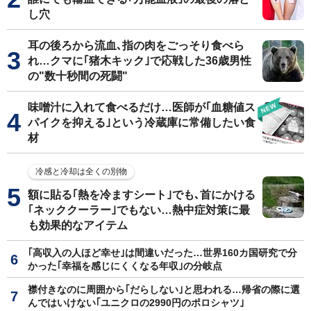
し穴
耳の後ろから流血､指の肉をごっそり食べら
れ…クマに｢猪木キック｣で応戦した36歳男性
の"数十秒間の死闘"
味噌汁に入れて食べるだけ…医師が｢血糖値ス
パイクを抑える｣という冷蔵庫に常備したい食
材
冷感と冷却は全くの別物
額に貼る｢熱を冷ますシート｣でも､首にかける
｢ネッククーラー｣でもない…熱中症対策に最
も効果的なアイテム
｢高収入の人ほど幸せ｣は間違いだった…世界160カ国研究で分
かった｢幸福を感じにくくなる年収｣の分岐点
襟付きなのに周囲から｢だらしない｣と思われる…帰省の際に選
んではいけない｢ユニクロの2990円のポロシャツ｣