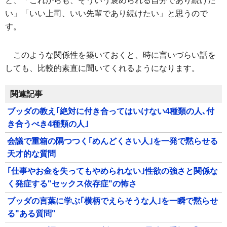
と、「これからも、そういう褒められる自分であり続けた
い」「いい上司、いい先輩であり続けたい」と思うので
す。
このような関係性を築いておくと、時に言いづらい話を
しても、比較的素直に聞いてくれるようになります。
関連記事
ブッダの教え｢絶対に付き合ってはいけない4種類の人､付
き合うべき4種類の人｣
会議で重箱の隅つつく｢めんどくさい人｣を一発で黙らせる
天才的な質問
｢仕事やお金を失ってもやめられない｣性欲の強さと関係な
く発症する"セックス依存症"の怖さ
ブッダの言葉に学ぶ｢横柄でえらそうな人｣を一瞬で黙らせ
る"ある質問"