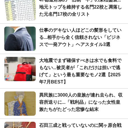
地元トップを維持する名門22校と凋落し
た元名門17校の全リスト
仕事のデキない人ほどこの髪形をしてい
る...相手から全く信頼されない「ビジネ
スで一発アウト」ヘアスタイル3選
大地震でまず確保すべきは水でも食料で
もない...被災者が「これだけは担いで逃
げて」という最も重要なモノ2選【2025
年7月BEST】
異民族に3000人の皇族が連れ去られ、収
容所送りに...「戦利品」になった女性皇
族たちがたどった悲惨な結末
石田三成と戦っていないのに関ヶ原合戦