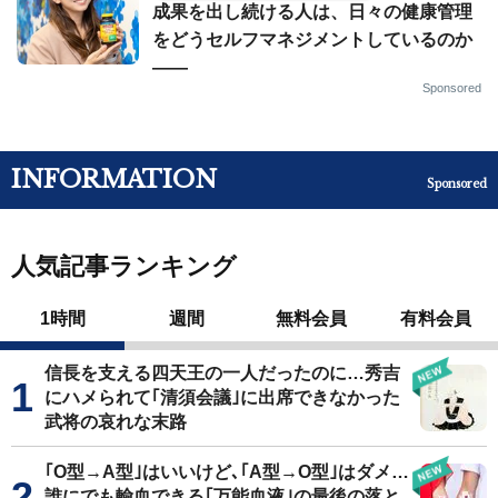
成果を出し続ける人は、日々の健康管理
をどうセルフマネジメントしているのか
——
Sponsored
INFORMATION
Sponsored
人気記事ランキング
1時間
週間
無料会員
有料会員
信長を支える四天王の一人だったのに…秀吉
にハメられて｢清須会議｣に出席できなかった
武将の哀れな末路
｢O型→A型｣はいいけど､｢A型→O型｣はダメ…
誰にでも輸血できる｢万能血液｣の最後の落と