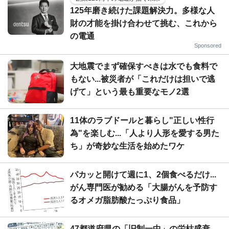
125年磨き続けた課題解決力。多様な人
財の才能を掛け合わせて挑む、これから
の電通
Sponsored
大地震でまず確保すべきは水でも食料で
もない...被災者が「これだけは担いで逃
げて」という最も重要なモノ2選
11体のラブドールと暮らし"正しい性行
為"を楽しむ...「人より人形を愛する男た
ち」が奇妙な生活を始めたワケ
パカッと開けて週に1、2個食べるだけ...
がん専門医が勧める「大腸がんを予防す
るオメガ脂肪酸たっぷり食品」
47都道府県の「旧制一中」の栄枯盛衰...