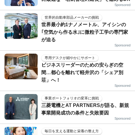
Sponsored
世界的自動車部品メーカーの挑戦
世界最小約1ナノメートル、アイシンの
｢空気から作る水｣に微粒子工学の専門家
が迫る
Sponsored
専用デスクが細やかにサポート
ビジネスリーダーのための安らぎの空
間…都心を離れて軽井沢の「シェア別
荘」へ！
Sponsored
事業ポートフォリオの変革に挑戦
三菱電機とAT PARTNERSが語る、新規
事業開発成功の条件と失敗要因
Sponsored
毎日を支える運動と栄養の整え方