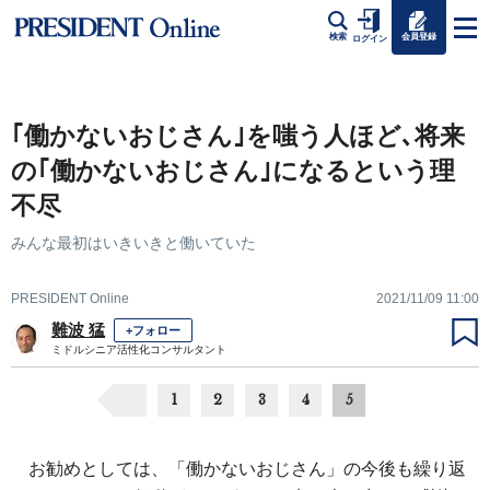
会員登録
検索
ログイン
｢働かないおじさん｣を嗤う人ほど､将来
の｢働かないおじさん｣になるという理
不尽
みんな最初はいきいきと働いていた
PRESIDENT Online
2021/11/09 11:00
難波 猛
+フォロー
ミドルシニア活性化コンサルタント
1
2
3
4
5
お勧めとしては、「働かないおじさん」の今後も繰り返