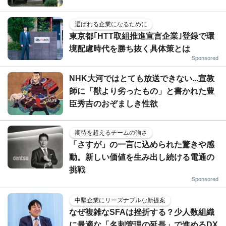
選ばれる企業になるために
東京都｢HTT取組推進宣言企業｣登録で環
境配慮時代を勝ち抜く具体策とは
Sponsored
NHK大河ではとても放送できない...宣教
師に「獣より劣ったもの」と書かれた豊
臣秀吉のおぞましき性欲
期待を超えるチームの強さ
「さすが」の一言に込められた驚きや感
動。新しい価値を生み出し続ける電通の
挑戦
Sponsored
中堅企業にリーズナブルな新提案
なぜ複雑なSFAは挫折する？少人数組織
に最適な「名刺管理の延長」で進めるDX