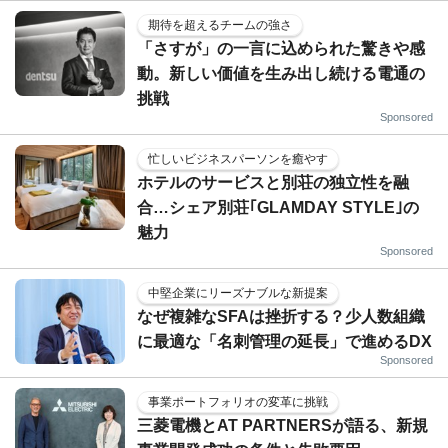
期待を超えるチームの強さ
「さすが」の一言に込められた驚きや感
動。新しい価値を生み出し続ける電通の
挑戦
Sponsored
忙しいビジネスパーソンを癒やす
ホテルのサービスと別荘の独立性を融
合…シェア別荘｢GLAMDAY STYLE｣の
魅力
Sponsored
中堅企業にリーズナブルな新提案
なぜ複雑なSFAは挫折する？少人数組織
に最適な「名刺管理の延長」で進めるDX
Sponsored
事業ポートフォリオの変革に挑戦
三菱電機とAT PARTNERSが語る、新規