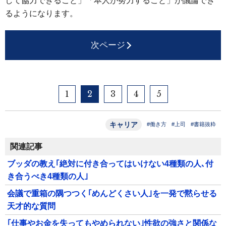
して協力できること」「本人が努力すること」が議論でき
るようになります。
次ページ
1
2
3
4
5
キャリア
#働き方
#上司
#書籍抜粋
関連記事
ブッダの教え｢絶対に付き合ってはいけない4種類の人､付
き合うべき4種類の人｣
会議で重箱の隅つつく｢めんどくさい人｣を一発で黙らせる
天才的な質問
｢仕事やお金を失ってもやめられない｣性欲の強さと関係な