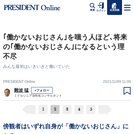
会員登録
検索
ログイン
｢働かないおじさん｣を嗤う人ほど､将来
の｢働かないおじさん｣になるという理
不尽
みんな最初はいきいきと働いていた
PRESIDENT Online
2021/11/09 11:00
難波 猛
+フォロー
ミドルシニア活性化コンサルタント
1
2
3
4
5
傍観者はいずれ自身が「働かないおじさん」に