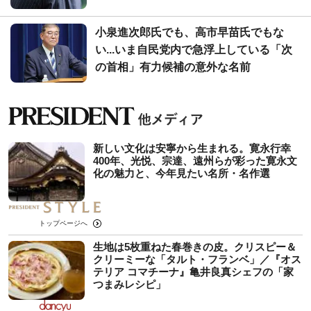
小泉進次郎氏でも、高市早苗氏でもな
い...いま自民党内で急浮上している「次
の首相」有力候補の意外な名前
新しい文化は安寧から生まれる。寛永行幸
400年、光悦、宗達、遠州らが彩った寛永文
化の魅力と、今年見たい名所・名作選
トップページへ
生地は5枚重ねた春巻きの皮。クリスピー＆
クリーミーな「タルト・フランベ」／『オス
テリア コマチーナ』亀井良真シェフの「家
つまみレシピ」