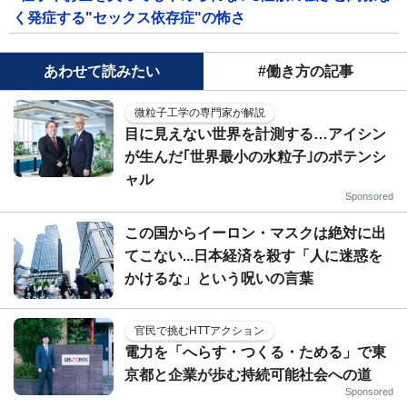
く発症する"セックス依存症"の怖さ
あわせて読みたい
#働き方の記事
微粒子工学の専門家が解説
目に見えない世界を計測する…アイシン
が生んだ｢世界最小の水粒子｣のポテンシ
ャル
Sponsored
この国からイーロン・マスクは絶対に出
てこない...日本経済を殺す「人に迷惑を
かけるな」という呪いの言葉
官民で挑むHTTアクション
電力を「へらす・つくる・ためる」で東
京都と企業が歩む持続可能社会への道
Sponsored