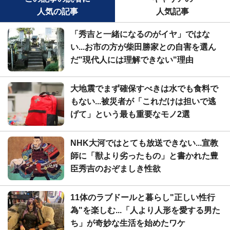
人気の記事
人気記事
「秀吉と一緒になるのがイヤ」ではな
い...お市の方が柴田勝家との自害を選ん
だ"現代人には理解できない"理由
大地震でまず確保すべきは水でも食料で
もない...被災者が「これだけは担いで逃
げて」という最も重要なモノ2選
NHK大河ではとても放送できない...宣教
師に「獣より劣ったもの」と書かれた豊
臣秀吉のおぞましき性欲
11体のラブドールと暮らし"正しい性行
為"を楽しむ...「人より人形を愛する男た
ち」が奇妙な生活を始めたワケ