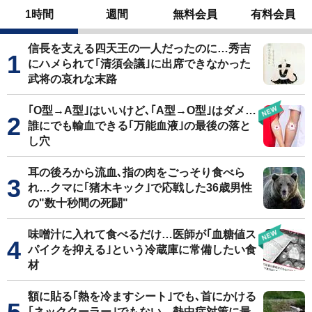
1時間
週間
無料会員
有料会員
信長を支える四天王の一人だったのに…秀吉
にハメられて｢清須会議｣に出席できなかった
武将の哀れな末路
｢O型→A型｣はいいけど､｢A型→O型｣はダメ…
誰にでも輸血できる｢万能血液｣の最後の落と
し穴
耳の後ろから流血､指の肉をごっそり食べら
れ…クマに｢猪木キック｣で応戦した36歳男性
の"数十秒間の死闘"
味噌汁に入れて食べるだけ…医師が｢血糖値ス
パイクを抑える｣という冷蔵庫に常備したい食
材
額に貼る｢熱を冷ますシート｣でも､首にかける
｢ネッククーラー｣でもない…熱中症対策に最