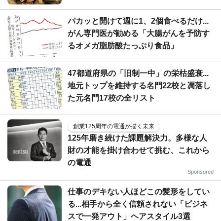
パカッと開けて週に1、2個食べるだけ...
がん専門医が勧める「大腸がんを予防す
るオメガ脂肪酸たっぷり食品」
47都道府県の「旧制一中」の栄枯盛衰...
地元トップを維持する名門22校と凋落し
た元名門17校の全リスト
創業125周年の電通が描く未来
125年磨き続けた課題解決力。多様な人
財の才能を掛け合わせて挑む、これから
の電通
Sponsored
仕事のデキない人ほどこの髪形をしてい
る...相手から全く信頼されない「ビジネ
スで一発アウト」ヘアスタイル3選