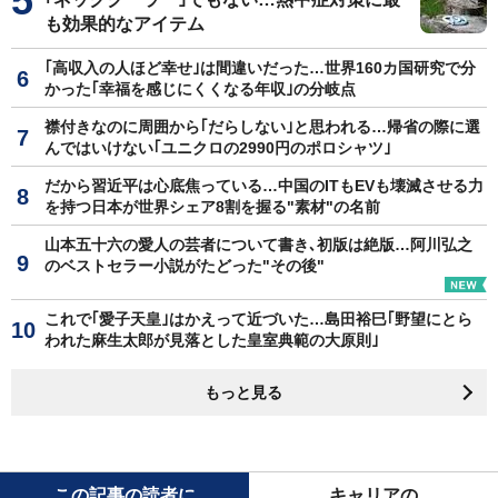
も効果的なアイテム
｢高収入の人ほど幸せ｣は間違いだった…世界160カ国研究で分
かった｢幸福を感じにくくなる年収｣の分岐点
襟付きなのに周囲から｢だらしない｣と思われる…帰省の際に選
んではいけない｢ユニクロの2990円のポロシャツ｣
だから習近平は心底焦っている…中国のITもEVも壊滅させる力
を持つ日本が世界シェア8割を握る"素材"の名前
山本五十六の愛人の芸者について書き､初版は絶版…阿川弘之
のベストセラー小説がたどった"その後"
これで｢愛子天皇｣はかえって近づいた…島田裕巳｢野望にとら
われた麻生太郎が見落とした皇室典範の大原則｣
もっと見る
この記事の読者に
キャリアの