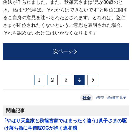
例法が作られました。また、秋篠宮さまは“兄が80歳のと
き、私は70代半ば。それからはできないです”と即位に関す
るご自身の意見を述べられたとされます。となれば、悠仁
さまが即位されたくないというご意思を表明された場合、
それを認めないわけにはいかなくなります」
次ページ
1
2
3
4
5
社会
#皇室
#秋篠宮 眞子
関連記事
｢やはり天皇家と秋篠宮家ではまったく違う｣眞子さまの駆
け落ち婚に学習院OGが抱く違和感