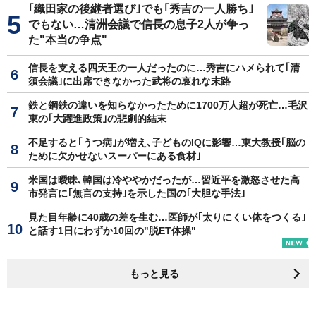
｢織田家の後継者選び｣でも｢秀吉の一人勝ち｣
でもない…清洲会議で信長の息子2人が争っ
た"本当の争点"
信長を支える四天王の一人だったのに…秀吉にハメられて｢清
須会議｣に出席できなかった武将の哀れな末路
鉄と鋼鉄の違いを知らなかったために1700万人超が死亡…毛沢
東の｢大躍進政策｣の悲劇的結末
不足すると｢うつ病｣が増え､子どものIQに影響…東大教授｢脳の
ために欠かせないスーパーにある食材｣
米国は曖昧､韓国は冷ややかだったが…習近平を激怒させた高
市発言に｢無言の支持｣を示した国の｢大胆な手法｣
見た目年齢に40歳の差を生む…医師が｢太りにくい体をつくる｣
と話す1日にわずか10回の"脱ET体操"
もっと見る