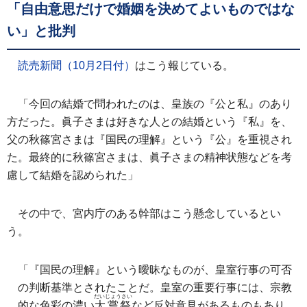
「自由意思だけで婚姻を決めてよいものではな
い」と批判
読売新聞（10月2日付）
はこう報じている。
「今回の結婚で問われたのは、皇族の『公と私』のあり
方だった。眞子さまは好きな人との結婚という『私』を、
父の秋篠宮さまは『国民の理解』という『公』を重視され
た。最終的に秋篠宮さまは、眞子さまの精神状態などを考
慮して結婚を認められた」
その中で、宮内庁のある幹部はこう懸念しているとい
う。
「『国民の理解』という曖昧なものが、皇室行事の可否
の判断基準とされたことだ。皇室の重要行事には、宗教
だいじょうさい
的な色彩の濃い
大嘗祭
など反対意見があるものもあり、