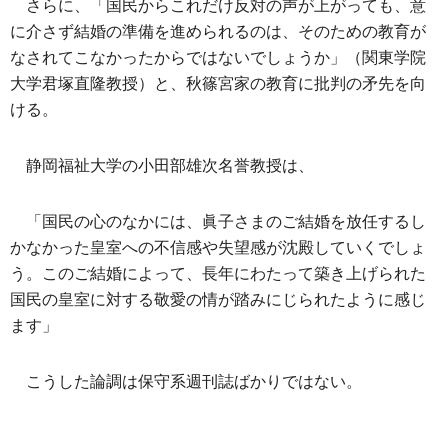
さらに、「国民からこれだけ反対の声が上がっても、意
に介さず結婚の準備を進められるのは、そのための教育が
なされてこなかったからではないでしょうか」（関東学院
大学君塚直隆教授）と、秋篠宮家の教育に批判の矛先を向
ける。
静岡福祉大学の小田部雄次名誉教授は、
「国民の心のなかには、眞子さまのご結婚を放任するし
かなかった皇室への不信感や失望感が沈殿していくでしょ
う。このご結婚によって、長年にわたって築き上げられた
国民の皇室に対する敬愛の情が踏みにじられたように感じ
ます」
こうした論調は保守系週刊誌ばかりではない。