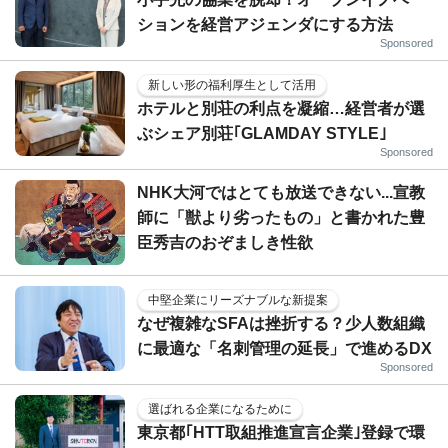
ションを経営アジェンダにする方法
Sponsored
新しい形の福利厚生として活用
ホテルと別荘の利点を凝縮…経営者が選
ぶシェア別荘｢GLAMDAY STYLE｣
Sponsored
NHK大河ではとても放送できない...宣教
師に「獣より劣ったもの」と書かれた豊
臣秀吉のおぞましき性欲
中堅企業にリーズナブルな新提案
なぜ複雑なSFAは挫折する？少人数組織
に最適な「名刺管理の延長」で進めるDX
Sponsored
選ばれる企業になるために
東京都｢HTT取組推進宣言企業｣登録で環