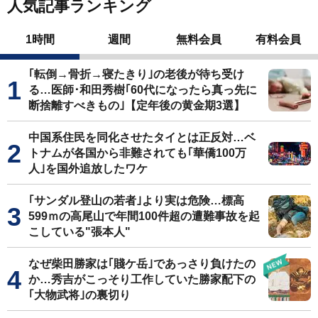
人気記事ランキング
1時間
週間
無料会員
有料会員
｢転倒→骨折→寝たきり｣の老後が待ち受け
る…医師･和田秀樹｢60代になったら真っ先に
断捨離すべきもの｣【定年後の黄金期3選】
中国系住民を同化させたタイとは正反対…ベ
トナムが各国から非難されても｢華僑100万
人｣を国外追放したワケ
｢サンダル登山の若者｣より実は危険…標高
599ｍの高尾山で年間100件超の遭難事故を起
こしている"張本人"
なぜ柴田勝家は｢賤ケ岳｣であっさり負けたの
か…秀吉がこっそり工作していた勝家配下の
｢大物武将｣の裏切り