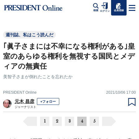
会員登録
検索
ログイン
週刊誌、私はこう読んだ
｢眞子さまには不幸になる権利がある｣皇
室のあらゆる権利を無視する国民とメデ
ィアの無責任
美智子さまが倒れたことを忘れたか
PRESIDENT Online
2021/10/06 17:00
元木 昌彦
+フォロー
ジャーナリスト
1
2
3
4
5