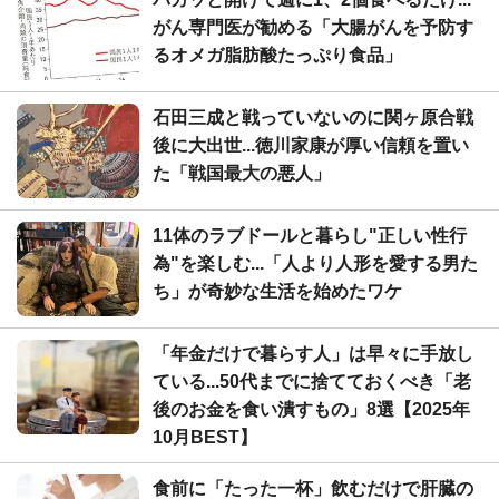
がん専門医が勧める「大腸がんを予防す
るオメガ脂肪酸たっぷり食品」
石田三成と戦っていないのに関ヶ原合戦
後に大出世...徳川家康が厚い信頼を置い
た「戦国最大の悪人」
11体のラブドールと暮らし"正しい性行
為"を楽しむ...「人より人形を愛する男た
ち」が奇妙な生活を始めたワケ
「年金だけで暮らす人」は早々に手放し
ている...50代までに捨てておくべき「老
後のお金を食い潰すもの」8選【2025年
10月BEST】
食前に「たった一杯」飲むだけで肝臓の