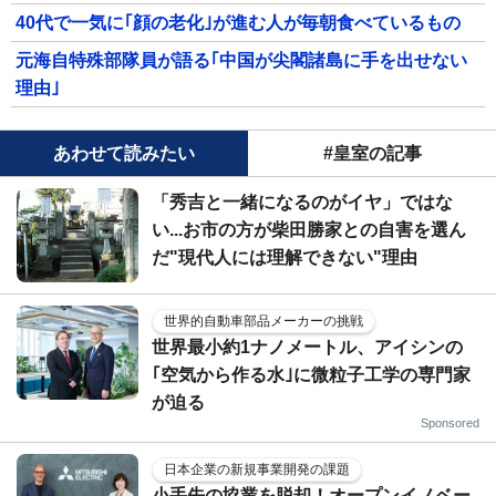
40代で一気に｢顔の老化｣が進む人が毎朝食べているもの
元海自特殊部隊員が語る｢中国が尖閣諸島に手を出せない
理由｣
あわせて読みたい
#皇室の記事
「秀吉と一緒になるのがイヤ」ではな
い...お市の方が柴田勝家との自害を選ん
だ"現代人には理解できない"理由
世界的自動車部品メーカーの挑戦
世界最小約1ナノメートル、アイシンの
｢空気から作る水｣に微粒子工学の専門家
が迫る
Sponsored
日本企業の新規事業開発の課題
小手先の協業を脱却！オープンイノベー