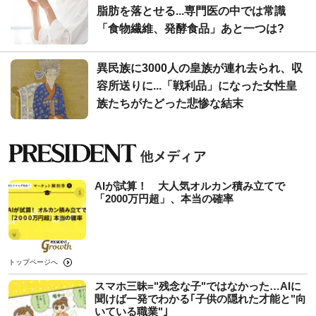
脂肪を落とせる...専門医の中では常識
「食物繊維、発酵食品」あと一つは?
異民族に3000人の皇族が連れ去られ、収
容所送りに...「戦利品」になった女性皇
族たちがたどった悲惨な結末
AIが試算！ 大人気オルカン積み立てで
「2000万円超」、本当の確率
トップページへ
スマホ三昧="残念な子"ではなかった…AIに
聞けば一発でわかる｢子供の隠れた才能と"向
いている職業"｣