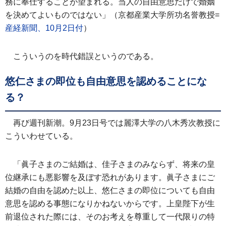
務に奉仕することが望まれる。当人の自由意思だけで婚姻
を決めてよいものではない」（京都産業大学所功名誉教授=
産経新聞、10月2日付
）
こういうのを時代錯誤というのである。
悠仁さまの即位も自由意思を認めることにな
る？
再び週刊新潮。9月23日号では麗澤大学の八木秀次教授に
こういわせている。
「眞子さまのご結婚は、佳子さまのみならず、将来の皇
位継承にも悪影響を及ぼす恐れがあります。眞子さまにご
結婚の自由を認めた以上、悠仁さまの即位についても自由
意思を認める事態になりかねないからです。上皇陛下が生
前退位された際には、そのお考えを尊重して一代限りの特