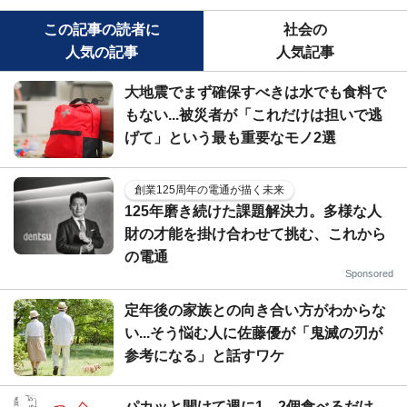
この記事の読者に
社会の
人気の記事
人気記事
大地震でまず確保すべきは水でも食料で
もない...被災者が「これだけは担いで逃
げて」という最も重要なモノ2選
創業125周年の電通が描く未来
125年磨き続けた課題解決力。多様な人
財の才能を掛け合わせて挑む、これから
の電通
Sponsored
定年後の家族との向き合い方がわからな
い...そう悩む人に佐藤優が「鬼滅の刃が
参考になる」と話すワケ
パカッと開けて週に1、2個食べるだけ...