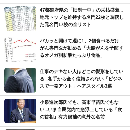
47都道府県の「旧制一中」の栄枯盛衰...
地元トップを維持する名門22校と凋落し
た元名門17校の全リスト
パカッと開けて週に1、2個食べるだけ...
がん専門医が勧める「大腸がんを予防す
るオメガ脂肪酸たっぷり食品」
仕事のデキない人ほどこの髪形をしてい
る...相手から全く信頼されない「ビジネ
スで一発アウト」ヘアスタイル3選
小泉進次郎氏でも、高市早苗氏でもな
い...いま自民党内で急浮上している「次
の首相」有力候補の意外な名前