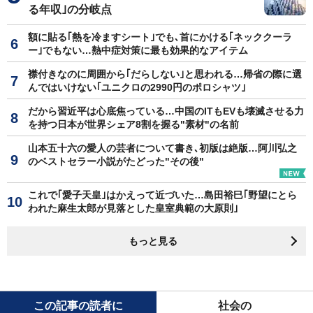
る年収｣の分岐点
額に貼る｢熱を冷ますシート｣でも､首にかける｢ネッククーラ
ー｣でもない…熱中症対策に最も効果的なアイテム
襟付きなのに周囲から｢だらしない｣と思われる…帰省の際に選
んではいけない｢ユニクロの2990円のポロシャツ｣
だから習近平は心底焦っている…中国のITもEVも壊滅させる力
を持つ日本が世界シェア8割を握る"素材"の名前
山本五十六の愛人の芸者について書き､初版は絶版…阿川弘之
のベストセラー小説がたどった"その後"
これで｢愛子天皇｣はかえって近づいた…島田裕巳｢野望にとら
われた麻生太郎が見落とした皇室典範の大原則｣
もっと見る
この記事の読者に
社会の