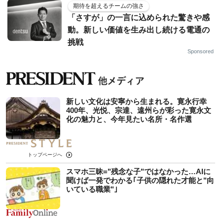
期待を超えるチームの強さ
「さすが」の一言に込められた驚きや感
動。新しい価値を生み出し続ける電通の
挑戦
Sponsored
新しい文化は安寧から生まれる。寛永行幸
400年、光悦、宗達、遠州らが彩った寛永文
化の魅力と、今年見たい名所・名作選
トップページへ
スマホ三昧="残念な子"ではなかった…AIに
聞けば一発でわかる｢子供の隠れた才能と"向
いている職業"｣