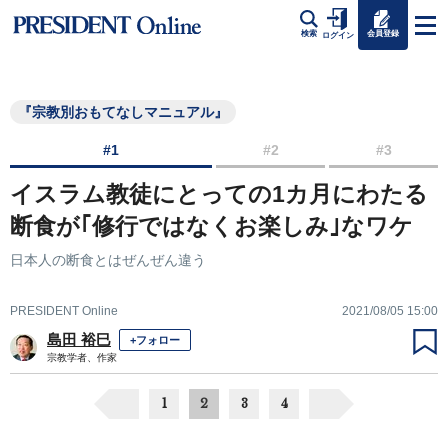
会員登録
検索
ログイン
『宗教別おもてなしマニュアル』
#1
#2
#3
イスラム教徒にとっての1カ月にわたる
断食が｢修行ではなくお楽しみ｣なワケ
日本人の断食とはぜんぜん違う
PRESIDENT Online
2021/08/05 15:00
島田 裕巳
+フォロー
宗教学者、作家
1
2
3
4