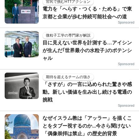
官民で挑むHTTアクション
電力を「へらす・つくる・ためる」で東
京都と企業が歩む持続可能社会への道
Sponsored
微粒子工学の専門家が解説
目に見えない世界を計測する…アイシン
が生んだ｢世界最小の水粒子｣のポテンシ
ャル
Sponsored
期待を超えるチームの強さ
「さすが」の一言に込められた驚きや感
動。新しい価値を生み出し続ける電通の
挑戦
Sponsored
なぜイスラム教は「アッラー」を描くこ
とをタブー視するのか...今さら聞けない
「偶像崇拝は禁止」の歴史的背景