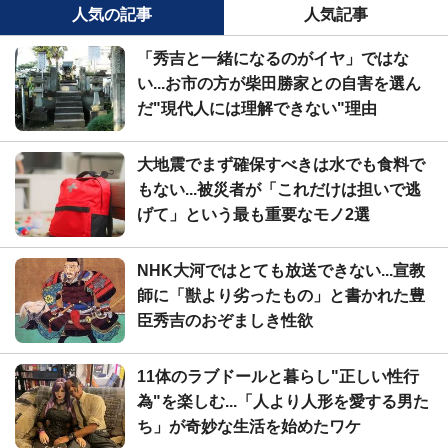
人気の記事
人気記事
「秀吉と一緒になるのがイヤ」ではな
い...お市の方が柴田勝家との自害を選ん
だ"現代人には理解できない"理由
大地震でまず確保すべきは水でも食料で
もない...被災者が「これだけは担いで逃
げて」という最も重要なモノ2選
NHK大河ではとても放送できない...宣教
師に「獣より劣ったもの」と書かれた豊
臣秀吉のおぞましき性欲
11体のラブドールと暮らし"正しい性行
為"を楽しむ...「人より人形を愛する男た
ち」が奇妙な生活を始めたワケ