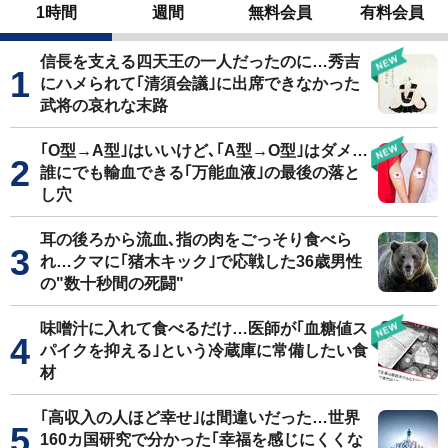
1時間
週間
無料会員
有料会員
信長を支える四天王の一人だったのに…秀吉
にハメられて｢清須会議｣に出席できなかった
武将の哀れな末路
｢O型→A型｣はいいけど､｢A型→O型｣はダメ…
誰にでも輸血できる｢万能血液｣の最後の落と
し穴
耳の後ろから流血､指の肉をごっそり食べら
れ…クマに｢猪木キック｣で応戦した36歳男性
の"数十秒間の死闘"
味噌汁に入れて食べるだけ…医師が｢血糖値ス
パイクを抑える｣という冷蔵庫に常備したい食
材
｢高収入の人ほど幸せ｣は間違いだった…世界
160カ国研究で分かった｢幸福を感じにくくな