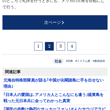
のところで礼拝を行うときにも、メッカの方角を目処にし
て行う。
次ページ
1
2
3
4
社会
#宗教
#イスラム教
#書籍抜粋
関連記事
元海自特殊部隊員が語る｢中国が尖閣諸島に手を出せない
理由｣
｢日本人の愛国は､アメリカ人とこんなにも違う｣硫黄島を
戦った元日本兵に会ってわかった真実
｢国民の半数は熱烈なサッカーファン｣そんなサウジアラビ