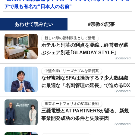
アで最も有名な"日本人の名前"
あわせて読みたい
#宗教の記事
新しい形の福利厚生として活用
ホテルと別荘の利点を凝縮…経営者が選
ぶシェア別荘｢GLAMDAY STYLE｣
Sponsored
中堅企業にリーズナブルな新提案
なぜ複雑なSFAは挫折する？少人数組織
に最適な「名刺管理の延長」で進めるDX
Sponsored
事業ポートフォリオの変革に挑戦
三菱電機とAT PARTNERSが語る、新規
事業開発成功の条件と失敗要因
Sponsored