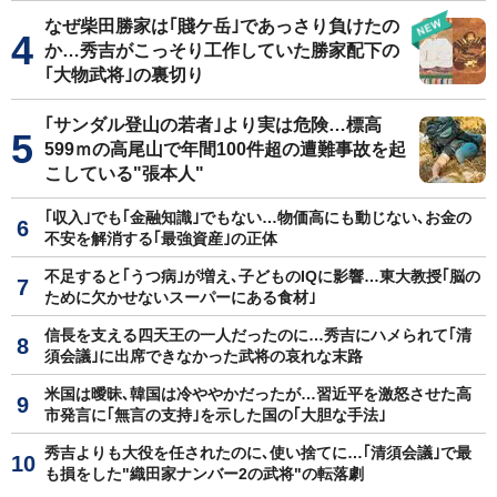
なぜ柴田勝家は｢賤ケ岳｣であっさり負けたの
か…秀吉がこっそり工作していた勝家配下の
｢大物武将｣の裏切り
｢サンダル登山の若者｣より実は危険…標高
599ｍの高尾山で年間100件超の遭難事故を起
こしている"張本人"
｢収入｣でも｢金融知識｣でもない…物価高にも動じない､お金の
不安を解消する｢最強資産｣の正体
不足すると｢うつ病｣が増え､子どものIQに影響…東大教授｢脳の
ために欠かせないスーパーにある食材｣
信長を支える四天王の一人だったのに…秀吉にハメられて｢清
須会議｣に出席できなかった武将の哀れな末路
米国は曖昧､韓国は冷ややかだったが…習近平を激怒させた高
市発言に｢無言の支持｣を示した国の｢大胆な手法｣
秀吉よりも大役を任されたのに､使い捨てに…｢清須会議｣で最
も損をした"織田家ナンバー2の武将"の転落劇