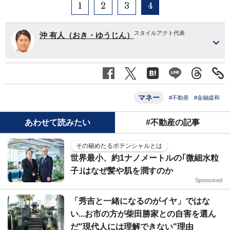
1
2
3
4
スタイルアクト代表
沖 有人（おき・ゆうじん）
マネー
#不動産
#金融緩和
あわせて読みたい
#不動産の記事
その秘めたるポテンシャルとは
世界最小、約1ナノメートルの｢微細水粒
子｣はなぜ髪や肌を潤すのか
Sponsored
「秀吉と一緒になるのがイヤ」ではな
い...お市の方が柴田勝家との自害を選ん
だ"現代人には理解できない"理由