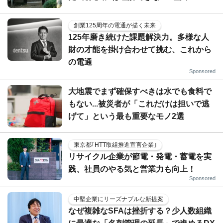
創業125周年の電通が描く未来
125年磨き続けた課題解決力。多様な人
財の才能を掛け合わせて挑む、これから
の電通
Sponsored
大地震でまず確保すべきは水でも食料で
もない...被災者が「これだけは担いで逃
げて」という最も重要なモノ2選
東京都｢HTT取組推進宣言企業｣
リサイクル企業が節電・発電・蓄電を実
践、社員のやる気と営業力も向上！
Sponsored
中堅企業にリーズナブルな新提案
なぜ複雑なSFAは挫折する？少人数組織