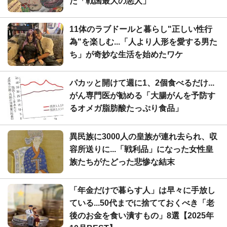
た「戦国最大の悪人」
11体のラブドールと暮らし"正しい性行
為"を楽しむ...「人より人形を愛する男た
ち」が奇妙な生活を始めたワケ
パカッと開けて週に1、2個食べるだけ...
がん専門医が勧める「大腸がんを予防す
るオメガ脂肪酸たっぷり食品」
異民族に3000人の皇族が連れ去られ、収
容所送りに...「戦利品」になった女性皇
族たちがたどった悲惨な結末
「年金だけで暮らす人」は早々に手放し
ている...50代までに捨てておくべき「老
後のお金を食い潰すもの」8選【2025年