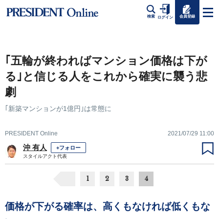
会員登録
検索
ログイン
｢五輪が終わればマンション価格は下が
る｣と信じる人をこれから確実に襲う悲
劇
｢新築マンションが1億円｣は常態に
PRESIDENT Online
2021/07/29 11:00
沖 有人
+フォロー
スタイルアクト代表
1
2
3
4
価格が下がる確率は、高くもなければ低くもな