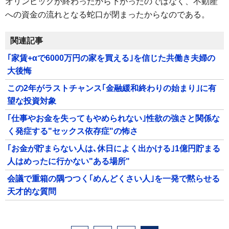
オリンピックが終わったから下がったのではなく、不動産
への資金の流れとなる蛇口が閉まったからなのである。
関連記事
｢家賃+αで6000万円の家を買える｣を信じた共働き夫婦の
大後悔
この2年がラストチャンス｢金融緩和終わりの始まり｣に有
望な投資対象
｢仕事やお金を失ってもやめられない｣性欲の強さと関係な
く発症する"セックス依存症"の怖さ
｢お金が貯まらない人は､休日によく出かける｣1億円貯まる
人はめったに行かない"ある場所"
会議で重箱の隅つつく｢めんどくさい人｣を一発で黙らせる
天才的な質問