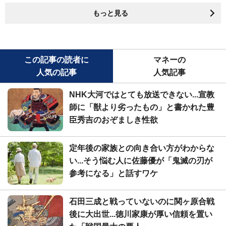
もっと見る
この記事の読者に
マネーの
人気の記事
人気記事
NHK大河ではとても放送できない...宣教
師に「獣より劣ったもの」と書かれた豊
臣秀吉のおぞましき性欲
定年後の家族との向き合い方がわからな
い...そう悩む人に佐藤優が「鬼滅の刃が
参考になる」と話すワケ
石田三成と戦っていないのに関ヶ原合戦
後に大出世...徳川家康が厚い信頼を置い