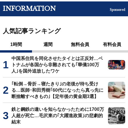
INFORMATION
Sponsored
人気記事ランキング
1時間
週間
無料会員
有料会員
中国系住民を同化させたタイとは正反対…ベ
トナムが各国から非難されても｢華僑100万
人｣を国外追放したワケ
｢転倒→骨折→寝たきり｣の老後が待ち受け
る…医師･和田秀樹｢60代になったら真っ先に
断捨離すべきもの｣【定年後の黄金期3選】
鉄と鋼鉄の違いを知らなかったために1700万
人超が死亡…毛沢東の｢大躍進政策｣の悲劇的
結末