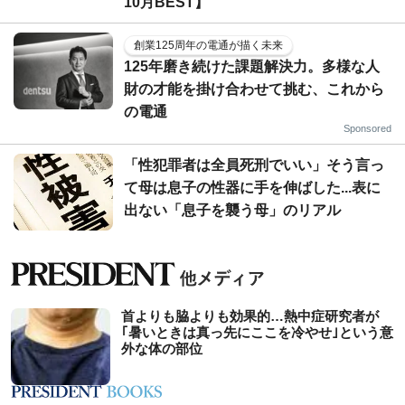
10月BEST】
創業125周年の電通が描く未来
125年磨き続けた課題解決力。多様な人
財の才能を掛け合わせて挑む、これから
の電通
Sponsored
「性犯罪者は全員死刑でいい」そう言っ
て母は息子の性器に手を伸ばした...表に
出ない「息子を襲う母」のリアル
首よりも脇よりも効果的…熱中症研究者が
｢暑いときは真っ先にここを冷やせ｣という意
外な体の部位