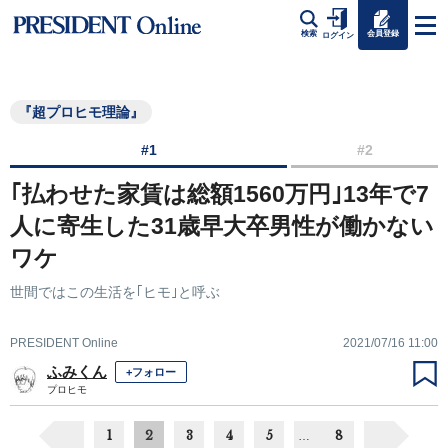
会員登録
検索
ログイン
『超プロヒモ理論』
#1
#2
｢払わせた家賃は総額1560万円｣13年で7
人に寄生した31歳早大卒男性が働かない
ワケ
世間ではこの生活を｢ヒモ｣と呼ぶ
PRESIDENT Online
2021/07/16 11:00
ふみくん
+フォロー
プロヒモ
1
2
3
4
5
8
…