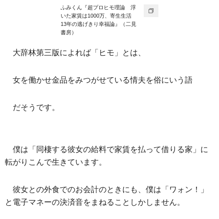
ふみくん『超プロヒモ理論 浮
いた家賃は1000万、寄生生活
13年の逃げきり幸福論』（二見
書房）
大辞林第三版によれば「ヒモ」とは、
女を働かせ金品をみつがせている情夫を俗にいう語
だそうです。
僕は「同棲する彼女の給料で家賃を払って借りる家」に
転がりこんで生きています。
彼女との外食でのお会計のときにも、僕は「ワォン！」
と電子マネーの決済音をまねることしかしません。