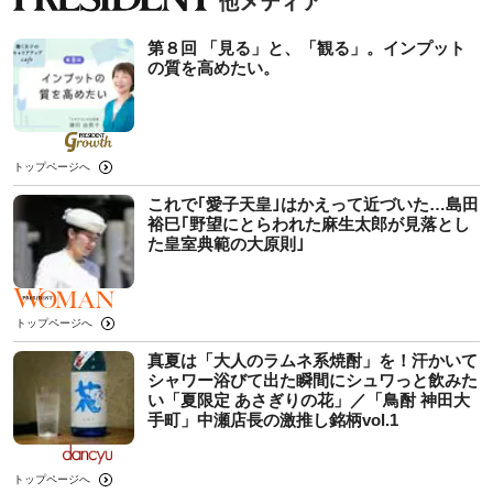
第８回 「見る」と、「観る」。インプット
の質を高めたい。
トップページへ
これで｢愛子天皇｣はかえって近づいた…島田
裕巳｢野望にとらわれた麻生太郎が見落とし
た皇室典範の大原則｣
トップページへ
真夏は「大人のラムネ系焼酎」を！汗かいて
シャワー浴びて出た瞬間にシュワっと飲みた
い「夏限定 あさぎりの花」／「鳥酎 神田大
手町」中瀬店長の激推し銘柄vol.1
トップページへ