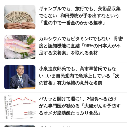
ギャンブルでも、旅行でも、美術品収集
でもない...和田秀樹が手を出すなという
「世の中で一番金のかかる趣味」
カルシウムでもビタミンCでもない...骨密
度と認知機能に直結「98%の日本人が不
足する栄養素」を取れる食材
小泉進次郎氏でも、高市早苗氏でもな
い...いま自民党内で急浮上している「次
の首相」有力候補の意外な名前
パカッと開けて週に1、2個食べるだけ...
がん専門医が勧める「大腸がんを予防す
るオメガ脂肪酸たっぷり食品」