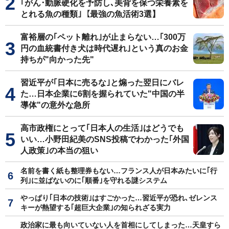
｢がん･動脈硬化を予防し､美背を保つ栄養素を
とれる魚の種類｣【最強の魚活術3選】
富裕層の｢ペット離れ｣が止まらない…｢300万
円の血統書付き犬は時代遅れ｣という真のお金
持ちが"向かった先"
習近平が｢日本に売るな｣と煽った翌日にバレ
た…日本企業に6割を握られていた"中国の半
導体"の意外な急所
高市政権にとって｢日本人の生活｣はどうでも
いい…小野田紀美のSNS投稿でわかった｢外国
人政策｣の本当の狙い
名前を書く紙も整理券もない…フランス人が日本みたいに｢行
列｣に並ばないのに｢順番｣を守れる謎システム
やっぱり｢日本の技術｣はすごかった…習近平が恐れ､ゼレンス
キーが熱望する｢超巨大企業｣の知られざる実力
政治家に最も向いていない人を首相にしてしまった…天皇すら