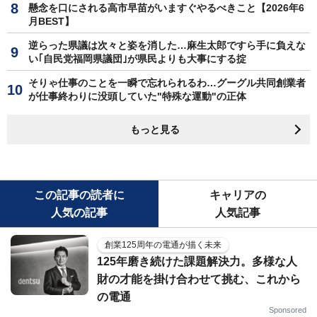
懸念を口にされる高市早苗がいますぐやるべきこと【2026年6
月BEST】
逆らった県議は次々と姿を消した…麻生太郎ですら手に負えな
い｢自民党福岡県議団｣が県民よりも大事にする掟
そりゃ仕事のことを一瞬で忘れられるわ…グーグル共同創業者
が仕事終わりに没頭していた"特殊な運動"の正体
もっと見る
この記事の読者に
キャリアの
人気の記事
人気記事
創業125周年の電通が描く未来
125年磨き続けた課題解決力。多様な人
財の才能を掛け合わせて挑む、これから
の電通
Sponsored