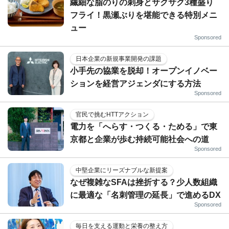
繊細な脂のりの刺身とサクサク3種盛り
フライ！黒瀬ぶりを堪能できる特別メニ
ュー
Sponsored
日本企業の新規事業開発の課題
小手先の協業を脱却！オープンイノベー
ションを経営アジェンダにする方法
Sponsored
官民で挑むHTTアクション
電力を「へらす・つくる・ためる」で東
京都と企業が歩む持続可能社会への道
Sponsored
中堅企業にリーズナブルな新提案
なぜ複雑なSFAは挫折する？少人数組織
に最適な「名刺管理の延長」で進めるDX
Sponsored
毎日を支える運動と栄養の整え方