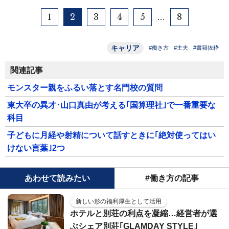
1
2
3
4
5
8
…
キャリア
#働き方
#主夫
#書籍抜粋
関連記事
モンスター親をふるい落とす名門校の質問
東大卒の異才･山口真由が考える｢国算理社｣で一番重要な
科目
子どもに月経や射精について話すときに｢絶対使ってはい
けない言葉｣2つ
あわせて読みたい
#働き方の記事
新しい形の福利厚生として活用
ホテルと別荘の利点を凝縮…経営者が選
ぶシェア別荘｢GLAMDAY STYLE｣