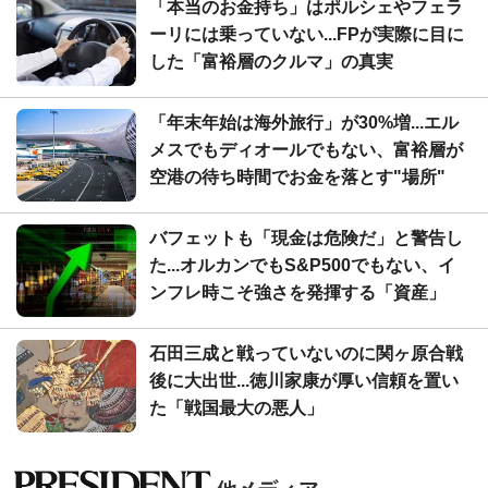
「本当のお金持ち」はポルシェやフェラ
ーリには乗っていない...FPが実際に目に
した「富裕層のクルマ」の真実
「年末年始は海外旅行」が30%増...エル
メスでもディオールでもない、富裕層が
空港の待ち時間でお金を落とす"場所"
バフェットも「現金は危険だ」と警告し
た...オルカンでもS&P500でもない、イ
ンフレ時こそ強さを発揮する「資産」
石田三成と戦っていないのに関ヶ原合戦
後に大出世...徳川家康が厚い信頼を置い
た「戦国最大の悪人」