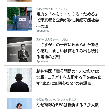
官民で挑むHTTアクション
電力を「へらす・つくる・ためる」
で東京都と企業が歩む持続可能社会
への道
Sponsored
期待を超えるチームの強さ
「さすが」の一言に込められた驚き
や感動。新しい価値を生み出し続け
る電通の挑戦
Sponsored
精神科医「毒母問題の"ラスボス"は
父親」...子どもを支配する母を生み出
す"家庭に無関心な父"の共通点
中堅企業にリーズナブルな新提案
なぜ複雑なSFAは挫折する？少人数