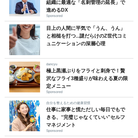
組織に最適な「名刺管理の延長」で
進めるDX
Sponsored
目上の人間に平気で「うん、うん」
と相槌を打つ...謎だらけのZ世代コミ
ュニケーションの深層心理
dancyu
極上黒瀬ぶりをフライと刺身で！贅
沢なフライ3種盛りが味わえる夏の限
定メニュー
Sponsored
自分を整えるための健康習慣
仕事に家事と慌ただしい毎日でもで
きる、“完璧じゃなくていい”セルフ
マネジメント
Sponsored