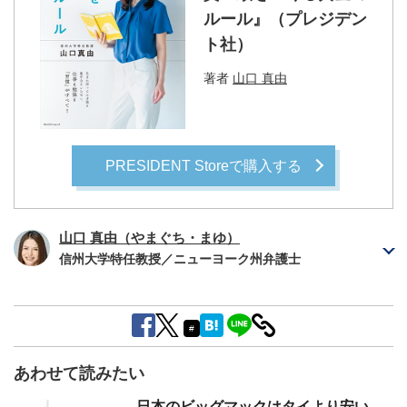
ルール』（プレジデン
ト社）
著者
山口 真由
PRESIDENT Storeで購入する
山口 真由（やまぐち・まゆ）
信州大学特任教授／ニューヨーク州弁護士
#
あわせて読みたい
日本のビッグマックはタイより安い...