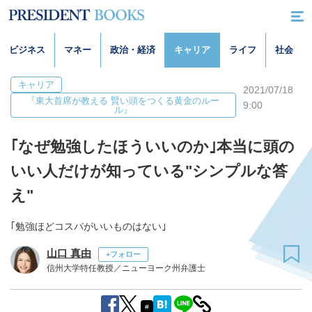
ビジネス
マネー
政治・経済
キャリア
ライフ
社会
キャリア
2021/07/18
『東大首席が教える 賢い頭をつくる黄金のルー
9:00
ル』
｢なぜ勉強したほういいのか｣本当に頭の
いい人だけが知っている"シンプルな答
え"
｢勉強ほどコスパがいいものはない｣
山口 真由
+フォロー
信州大学特任教授／ニューヨーク州弁護士
#