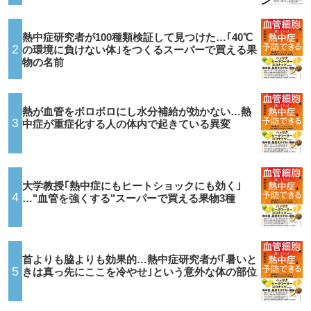
熱中症研究者が100種類検証して見つけた…｢40℃
2
の環境に負けない体｣をつくるスーパーで買える果
物の名前
熱が血管をボロボロにし水分補給が効かない…熱
3
中症が重症化する人の体内で起きている異変
大学教授｢熱中症にもヒートショックにも効く｣
4
…"血管を強くする"スーパーで買える果物3種
首よりも脇よりも効果的…熱中症研究者が｢暑いと
5
きは真っ先にここを冷やせ｣という意外な体の部位