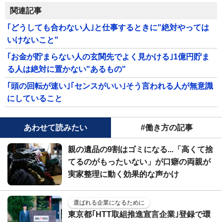
関連記事
｢どうしても合わない人｣と仕事するときに"絶対やっては
いけないこと"
｢お金が貯まらない人の玄関先でよく見かける｣1億円貯ま
る人は絶対に置かない"あるもの"
｢頭の回転が速い｣｢センスがいい｣そう言われる人が無意識
にしていること
あわせて読みたい
#働き方の記事
親の遺品の9割はゴミになる...「高くて捨
てるのがもったいない」が口癖の両親が
実家整理に動く効果的な声かけ
選ばれる企業になるために
東京都｢HTT取組推進宣言企業｣登録で環