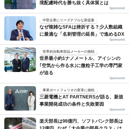
境配慮時代を勝ち抜く具体策とは
Sponsored
中堅企業にリーズナブルな新提案
なぜ複雑なSFAは挫折する？少人数組織
に最適な「名刺管理の延長」で進めるDX
Sponsored
世界的自動車部品メーカーの挑戦
世界最小約1ナノメートル、アイシンの
｢空気から作る水｣に微粒子工学の専門家
が迫る
Sponsored
事業ポートフォリオの変革に挑戦
三菱電機とAT PARTNERSが語る、新規
事業開発成功の条件と失敗要因
Sponsored
楽天部長は98億円、ソフトバンク部長は
12億円...なぜ「大企業の部長クラス」は