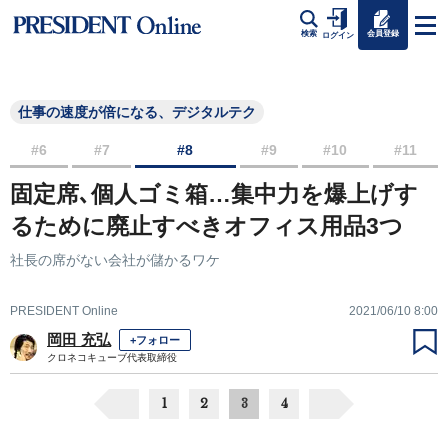
会員登録
検索
ログイン
仕事の速度が倍になる、デジタルテク
#6
#7
#8
#9
#10
#11
固定席､個人ゴミ箱…集中力を爆上げす
るために廃止すべきオフィス用品3つ
社長の席がない会社が儲かるワケ
PRESIDENT Online
2021/06/10 8:00
岡田 充弘
+フォロー
クロネコキューブ代表取締役
1
2
3
4