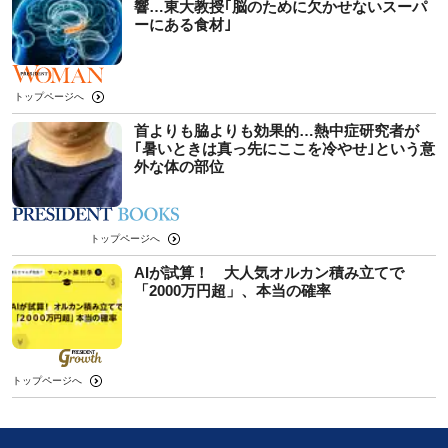
響…東大教授｢脳のために欠かせないスーパ
ーにある食材｣
トップページへ
首よりも脇よりも効果的…熱中症研究者が
｢暑いときは真っ先にここを冷やせ｣という意
外な体の部位
トップページへ
AIが試算！ 大人気オルカン積み立てで
「2000万円超」、本当の確率
トップページへ