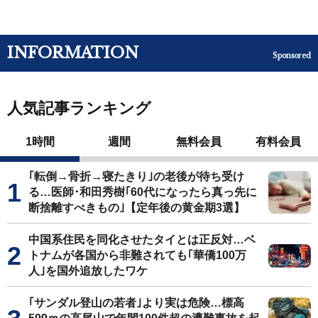
INFORMATION
Sponsored
人気記事ランキング
1時間
週間
無料会員
有料会員
｢転倒→骨折→寝たきり｣の老後が待ち受け
る…医師･和田秀樹｢60代になったら真っ先に
断捨離すべきもの｣【定年後の黄金期3選】
中国系住民を同化させたタイとは正反対…ベ
トナムが各国から非難されても｢華僑100万
人｣を国外追放したワケ
｢サンダル登山の若者｣より実は危険…標高