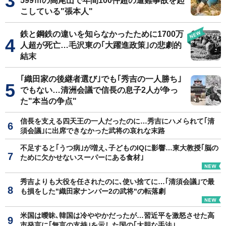
599ｍの高尾山で年間100件超の遭難事故を起
こしている"張本人"
鉄と鋼鉄の違いを知らなかったために1700万
人超が死亡…毛沢東の｢大躍進政策｣の悲劇的
結末
｢織田家の後継者選び｣でも｢秀吉の一人勝ち｣
でもない…清洲会議で信長の息子2人が争っ
た"本当の争点"
信長を支える四天王の一人だったのに…秀吉にハメられて｢清
須会議｣に出席できなかった武将の哀れな末路
不足すると｢うつ病｣が増え､子どものIQに影響…東大教授｢脳の
ために欠かせないスーパーにある食材｣
秀吉よりも大役を任されたのに､使い捨てに…｢清須会議｣で最
も損をした"織田家ナンバー2の武将"の転落劇
米国は曖昧､韓国は冷ややかだったが…習近平を激怒させた高
市発言に｢無言の支持｣を示した国の｢大胆な手法｣