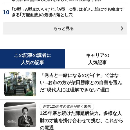
｢O型→A型｣はいいけど､｢A型→O型｣はダメ…誰にでも輸血で
きる｢万能血液｣の最後の落とし穴
もっと見る
この記事の読者に
キャリアの
人気の記事
人気記事
「秀吉と一緒になるのがイヤ」ではな
い...お市の方が柴田勝家との自害を選ん
だ"現代人には理解できない"理由
創業125周年の電通が描く未来
125年磨き続けた課題解決力。多様な人
財の才能を掛け合わせて挑む、これから
の電通