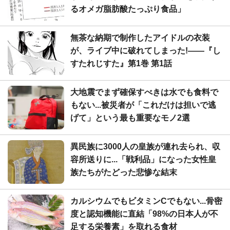
るオメガ脂肪酸たっぷり食品」
無茶な納期で制作したアイドルの衣装
が、ライブ中に破れてしまった!――『し
すたれじすた』第1巻 第1話
大地震でまず確保すべきは水でも食料で
もない...被災者が「これだけは担いで逃
げて」という最も重要なモノ2選
異民族に3000人の皇族が連れ去られ、収
容所送りに...「戦利品」になった女性皇
族たちがたどった悲惨な結末
カルシウムでもビタミンCでもない...骨密
度と認知機能に直結「98%の日本人が不
足する栄養素」を取れる食材