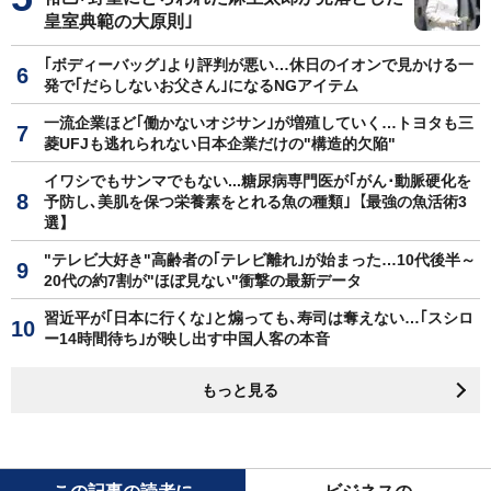
皇室典範の大原則｣
｢ボディーバッグ｣より評判が悪い…休日のイオンで見かける一
発で｢だらしないお父さん｣になるNGアイテム
一流企業ほど｢働かないオジサン｣が増殖していく…トヨタも三
菱UFJも逃れられない日本企業だけの"構造的欠陥"
イワシでもサンマでもない...糖尿病専門医が｢がん･動脈硬化を
予防し､美肌を保つ栄養素をとれる魚の種類｣【最強の魚活術3
選】
"テレビ大好き"高齢者の｢テレビ離れ｣が始まった…10代後半～
20代の約7割が"ほぼ見ない"衝撃の最新データ
習近平が｢日本に行くな｣と煽っても､寿司は奪えない…｢スシロ
ー14時間待ち｣が映し出す中国人客の本音
もっと見る