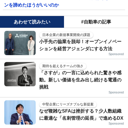
ンを諦めたほうがいいのか
あわせて読みたい
#自動車の記事
日本企業の新規事業開発の課題
小手先の協業を脱却！オープンイノベー
ションを経営アジェンダにする方法
Sponsored
期待を超えるチームの強さ
「さすが」の一言に込められた驚きや感
動。新しい価値を生み出し続ける電通の
挑戦
Sponsored
中堅企業にリーズナブルな新提案
なぜ複雑なSFAは挫折する？少人数組織
に最適な「名刺管理の延長」で進めるDX
Sponsored