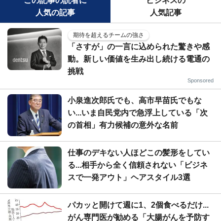
この記事の読者に
ビジネスの
人気の記事
人気記事
期待を超えるチームの強さ
「さすが」の一言に込められた驚きや感
動。新しい価値を生み出し続ける電通の
挑戦
Sponsored
小泉進次郎氏でも、高市早苗氏でもな
い...いま自民党内で急浮上している「次
の首相」有力候補の意外な名前
仕事のデキない人ほどこの髪形をしてい
る...相手から全く信頼されない「ビジネ
スで一発アウト」ヘアスタイル3選
パカッと開けて週に1、2個食べるだけ...
がん専門医が勧める「大腸がんを予防す