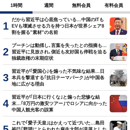
1時間
週間
無料会員
有料会員
だから習近平は心底焦っている…中国のITも
EVも壊滅させる力を持つ日本が世界シェア8
割を握る"素材"の名前
プーチンは動揺し､言葉を失ったとの指摘も…
習近平に見放され､側近も友好国も停戦を迫る
独裁政権の末期症状
習近平が｢愛国心｣を煽った不気味な結果…日
本兵を撃退する｢抗日テーマパーク｣が中国各
地に広がる理由
習近平が｢日本に行くな｣と煽った悲惨な結
末…｢8万円の激安ツアー｣でロシアに向かった
中国人観光客の誤算
これで｢愛子天皇｣はかえって近づいた…島田
裕巳｢野望にとらわれた麻生太郎が見落とした