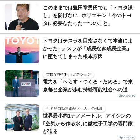
このままでは豊田章男氏でも「トヨタ潰
し」を防げない...ホリエモン「今のトヨ
タに必要なたった一つのこと」
トヨタはテスラを目指さなくて本当によ
かった...テスラが「成長なき成長企業」
に堕ちてしまった根本原因
官民で挑むHTTアクション
電力を「へらす・つくる・ためる」で東
京都と企業が歩む持続可能社会への道
Sponsored
世界的自動車部品メーカーの挑戦
世界最小約1ナノメートル、アイシンの
｢空気から作る水｣に微粒子工学の専門家
が迫る
Sponsored