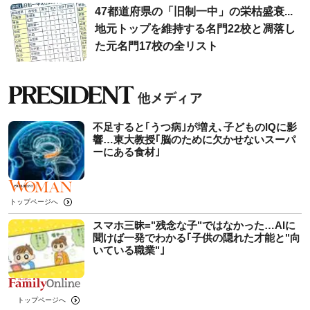
47都道府県の「旧制一中」の栄枯盛衰...
地元トップを維持する名門22校と凋落し
た元名門17校の全リスト
不足すると｢うつ病｣が増え､子どものIQに影
響…東大教授｢脳のために欠かせないスーパ
ーにある食材｣
トップページへ
スマホ三昧="残念な子"ではなかった…AIに
聞けば一発でわかる｢子供の隠れた才能と"向
いている職業"｣
トップページへ