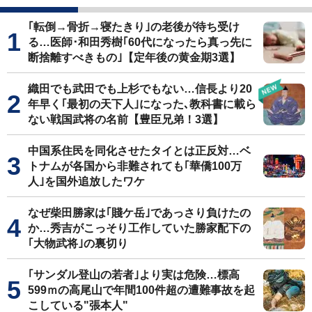
｢転倒→骨折→寝たきり｣の老後が待ち受け
る…医師･和田秀樹｢60代になったら真っ先に
断捨離すべきもの｣【定年後の黄金期3選】
織田でも武田でも上杉でもない…信長より20
年早く｢最初の天下人｣になった､教科書に載ら
ない戦国武将の名前【豊臣兄弟！3選】
中国系住民を同化させたタイとは正反対…ベ
トナムが各国から非難されても｢華僑100万
人｣を国外追放したワケ
なぜ柴田勝家は｢賤ケ岳｣であっさり負けたの
か…秀吉がこっそり工作していた勝家配下の
｢大物武将｣の裏切り
｢サンダル登山の若者｣より実は危険…標高
599ｍの高尾山で年間100件超の遭難事故を起
こしている"張本人"