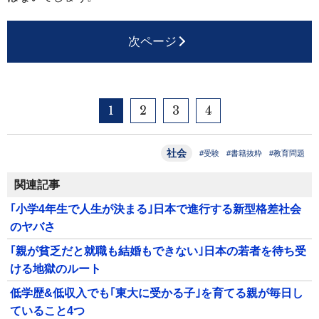
次ページ
1
2
3
4
社会
#受験
#書籍抜粋
#教育問題
関連記事
｢小学4年生で人生が決まる｣日本で進行する新型格差社会
のヤバさ
｢親が貧乏だと就職も結婚もできない｣日本の若者を待ち受
ける地獄のルート
低学歴&低収入でも｢東大に受かる子｣を育てる親が毎日し
ていること4つ