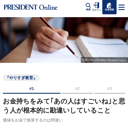
会員登録
検索
ログイン
写真＝iStock.com／PeopleImages
『やりすぎ教育』
#1
#2
#3
お金持ちをみて｢あの人はすごいね｣と思
う人が根本的に勘違いしていること
価値をお金で換算するのは間違い