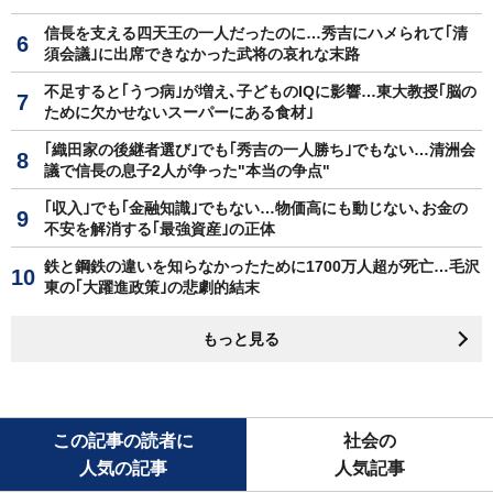
信長を支える四天王の一人だったのに…秀吉にハメられて｢清
須会議｣に出席できなかった武将の哀れな末路
不足すると｢うつ病｣が増え､子どものIQに影響…東大教授｢脳の
ために欠かせないスーパーにある食材｣
｢織田家の後継者選び｣でも｢秀吉の一人勝ち｣でもない…清洲会
議で信長の息子2人が争った"本当の争点"
｢収入｣でも｢金融知識｣でもない…物価高にも動じない､お金の
不安を解消する｢最強資産｣の正体
鉄と鋼鉄の違いを知らなかったために1700万人超が死亡…毛沢
東の｢大躍進政策｣の悲劇的結末
もっと見る
この記事の読者に
社会の
人気の記事
人気記事