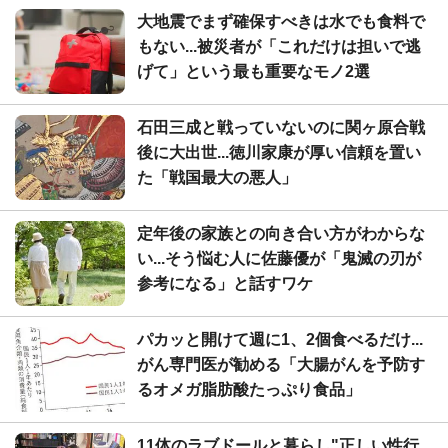
大地震でまず確保すべきは水でも食料で
もない...被災者が「これだけは担いで逃
げて」という最も重要なモノ2選
石田三成と戦っていないのに関ヶ原合戦
後に大出世...徳川家康が厚い信頼を置い
た「戦国最大の悪人」
定年後の家族との向き合い方がわからな
い...そう悩む人に佐藤優が「鬼滅の刃が
参考になる」と話すワケ
パカッと開けて週に1、2個食べるだけ...
がん専門医が勧める「大腸がんを予防す
るオメガ脂肪酸たっぷり食品」
11体のラブドールと暮らし"正しい性行