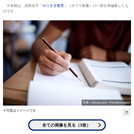
※本稿は、武田信子『
やりすぎ教育
』（ポプラ新書）の一部を再編集したも
のです。
写真＝iStock.com／PeopleImages
※写真はイメージです
全ての画像を見る（3枚）