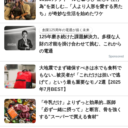
為"を楽しむ...「人より人形を愛する男た
ち」が奇妙な生活を始めたワケ
創業125周年の電通が描く未来
125年磨き続けた課題解決力。多様な人
財の才能を掛け合わせて挑む、これから
の電通
Sponsored
大地震でまず確保すべきは水でも食料で
もない...被災者が「これだけは担いで逃
げて」という最も重要なモノ2選【2025
年7月BEST】
「牛乳だけ」よりずっと効果的...医師
「必ず一緒に摂って」と断言、骨を強く
する"スーパーで買える食材"