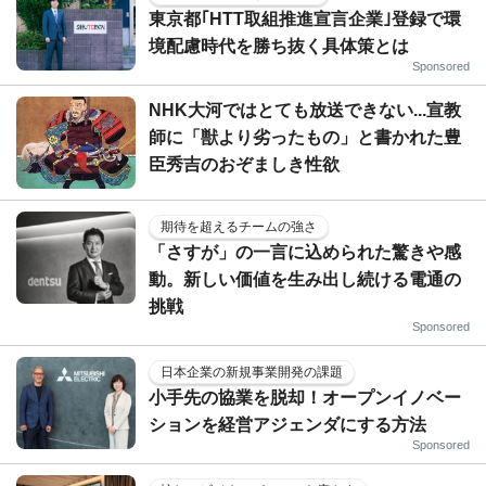
東京都｢HTT取組推進宣言企業｣登録で環
境配慮時代を勝ち抜く具体策とは
Sponsored
NHK大河ではとても放送できない...宣教
師に「獣より劣ったもの」と書かれた豊
臣秀吉のおぞましき性欲
期待を超えるチームの強さ
「さすが」の一言に込められた驚きや感
動。新しい価値を生み出し続ける電通の
挑戦
Sponsored
日本企業の新規事業開発の課題
小手先の協業を脱却！オープンイノベー
ションを経営アジェンダにする方法
Sponsored