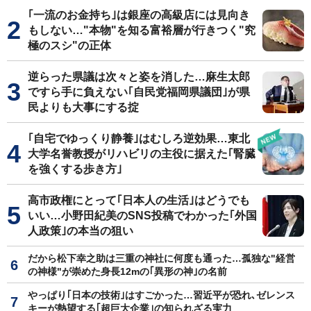
｢一流のお金持ち｣は銀座の高級店には見向き
もしない…"本物"を知る富裕層が行きつく"究
極のスシ"の正体
逆らった県議は次々と姿を消した…麻生太郎
ですら手に負えない｢自民党福岡県議団｣が県
民よりも大事にする掟
｢自宅でゆっくり静養｣はむしろ逆効果…東北
大学名誉教授がリハビリの主役に据えた｢腎臓
を強くする歩き方｣
高市政権にとって｢日本人の生活｣はどうでも
いい…小野田紀美のSNS投稿でわかった｢外国
人政策｣の本当の狙い
だから松下幸之助は三重の神社に何度も通った…孤独な"経営
の神様"が崇めた身長12mの｢異形の神｣の名前
やっぱり｢日本の技術｣はすごかった…習近平が恐れ､ゼレンス
キーが熱望する｢超巨大企業｣の知られざる実力