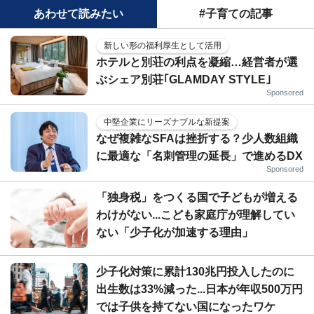
あわせて読みたい
#子育ての記事
新しい形の福利厚生として活用
ホテルと別荘の利点を凝縮…経営者が選
ぶシェア別荘｢GLAMDAY STYLE｣
Sponsored
中堅企業にリーズナブルな新提案
なぜ複雑なSFAは挫折する？少人数組織
に最適な「名刺管理の延長」で進めるDX
Sponsored
「独身税」をつくる国で子どもが増える
わけがない...こども家庭庁が理解してい
ない「少子化が加速する理由」
少子化対策に累計130兆円投入したのに
出生数は33%減った...日本が年収500万円
では子供を持てない国になったワケ