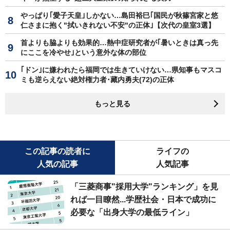
やっぱり｢愛子天皇｣しかない…島田裕巳｢国民が秋篠宮家と悠
仁さまに抱く"拭いきれない不安"の正体｣【次代の皇室3選】
首よりも脇よりも効果的…熱中症研究者が｢暑いときは真っ先
にここを冷やせ｣という意外な体の部位
｢ドン｣に嫌われたら福岡では生きていけない…県知事もマスコ
ミも逆らえない絶対権力者･藏内勇夫(72)の正体
もっと見る
この記事の読者に
ライフの
人気の記事
人気記事
「三菱商事"採用大学"ランキング」を見
れば一目瞭然...学歴社会・日本で成功に
必要な「出身大学の最低ライン」