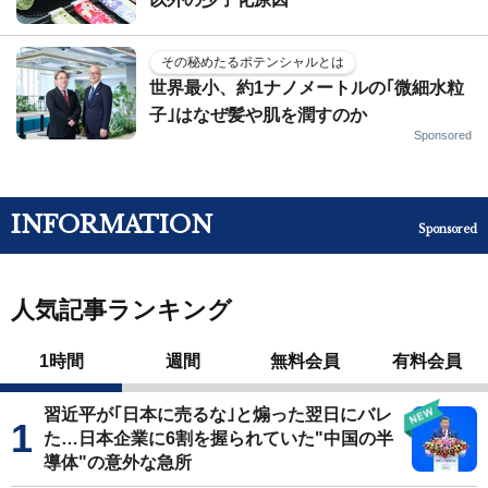
その秘めたるポテンシャルとは
世界最小、約1ナノメートルの｢微細水粒
子｣はなぜ髪や肌を潤すのか
Sponsored
INFORMATION
Sponsored
人気記事ランキング
1時間
週間
無料会員
有料会員
習近平が｢日本に売るな｣と煽った翌日にバレ
た…日本企業に6割を握られていた"中国の半
導体"の意外な急所