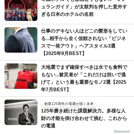
ュランガイド」が太鼓判を押した意外す
ぎる日本のホテルの名前
仕事のデキない人ほどこの髪形をしてい
る...相手から全く信頼されない「ビジネ
スで一発アウト」ヘアスタイル3選
【2025年9月BEST】
大地震でまず確保すべきは水でも食料で
もない...被災者が「これだけは担いで逃
げて」という最も重要なモノ2選【2025
年7月BEST】
創業125周年の電通が描く未来
125年磨き続けた課題解決力。多様な人
財の才能を掛け合わせて挑む、これから
の電通
Sponsored