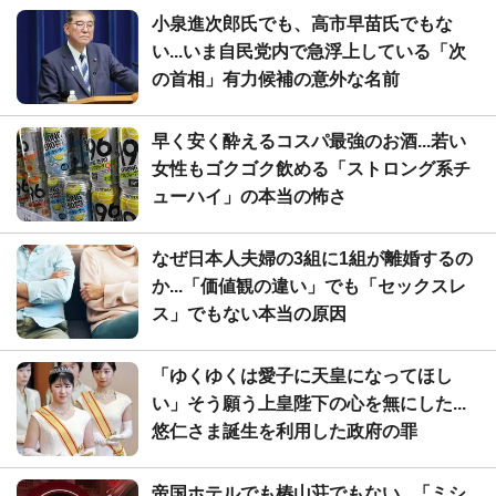
小泉進次郎氏でも、高市早苗氏でもな
い...いま自民党内で急浮上している「次
の首相」有力候補の意外な名前
早く安く酔えるコスパ最強のお酒...若い
女性もゴクゴク飲める「ストロング系チ
ューハイ」の本当の怖さ
なぜ日本人夫婦の3組に1組が離婚するの
か...「価値観の違い」でも「セックスレ
ス」でもない本当の原因
「ゆくゆくは愛子に天皇になってほし
い」そう願う上皇陛下の心を無にした...
悠仁さま誕生を利用した政府の罪
帝国ホテルでも椿山荘でもない...「ミシ